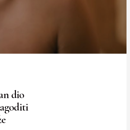
an dio
lagoditi
že