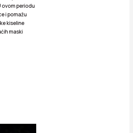
U ovom periodu
ice i pomažu
ke kiseline
ućih maski