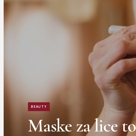
BEAUTY
Maske za lice t