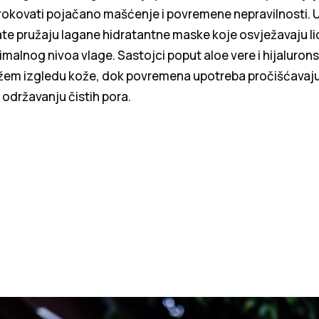
rokovati pojačano mašćenje i povremene nepravilnosti. 
ate pružaju lagane hidratantne maske koje osvježavaju l
malnog nivoa vlage. Sastojci poput aloe vere i hijalurons
žem izgledu kože, dok povremena upotreba pročišćavaj
održavanju čistih pora.