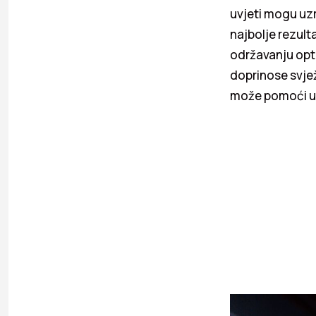
uvjeti mogu uz
najbolje rezult
održavanju opti
doprinose svje
može pomoći u 