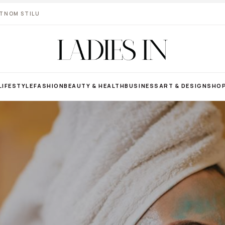
VOTNOM STILU
LIFESTYLE
FASHION
BEAUTY & HEALTH
BUSINESS
ART & DESIGN
SHO