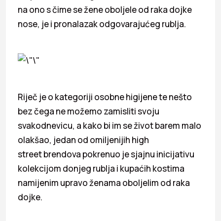
na ono s čime se žene oboljele od raka dojke
nose, je i pronalazak odgovarajućeg rublja.
Riječ je o kategoriji osobne higijene te nešto
bez čega ne možemo zamisliti svoju
svakodnevicu, a kako bi im se život barem malo
olakšao, jedan od omiljenijih high
street brendova pokrenuo je sjajnu inicijativu
kolekcijom donjeg rublja i kupaćih kostima
namijenim upravo ženama oboljelim od raka
dojke.