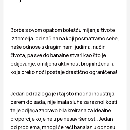
Borba s ovom opakom bolešću mijenja živote
iz temelja; od načina na koji posmatramo sebe,
naše odnose s dragim nam ljudima, način
života, pa sve do banalne stvari kao što je
odijevanje, omiljena aktivnost brojnih žena, a
koja preko noći postaje drastično ograničena!
Jedan od razloga je i taj što modna industrija,
barem do sada, nije imala sluha za raznolikosti
te je odjeća zapravo bila kreirana za idealne
proporcije koje ne trpe nesavršenosti. Jedan
od problema, mnogi će reći banalan u odnosu