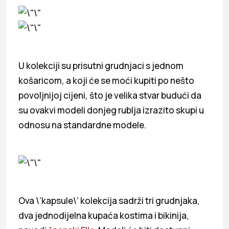
U kolekciji su prisutni grudnjaci s jednom
košaricom, a koji će se moći kupiti po nešto
povoljnijoj cijeni, što je velika stvar budući da
su ovakvi modeli donjeg rublja izrazito skupi u
odnosu na standardne modele.
Ova \’kapsule\’ kolekcija sadrži tri grudnjaka,
dva jednodijelna kupaća kostima i bikinija,