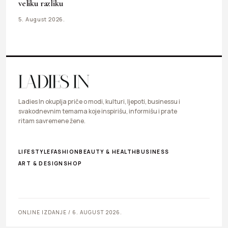
veliku razliku
5. August 2026.
Ladies In okuplja priče o modi, kulturi, ljepoti, businessu i
svakodnevnim temama koje inspirišu, informišu i prate
ritam savremene žene.
LIFESTYLE
FASHION
BEAUTY & HEALTH
BUSINESS
ART & DESIGN
SHOP
ONLINE IZDANJE / 6. AUGUST 2026.