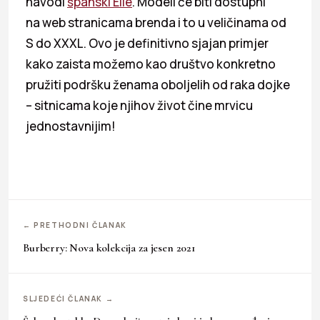
navodi
španski Elle
. Modeli će biti dostupni
na web stranicama brenda i to u veličinama od
S do XXXL. Ovo je definitivno sjajan primjer
kako zaista možemo kao društvo konkretno
pružiti podršku ženama oboljelih od raka dojke
– sitnicama koje njihov život čine mrvicu
jednostavnijim!
← PRETHODNI ČLANAK
Burberry: Nova kolekcija za jesen 2021
SLJEDEĆI ČLANAK →