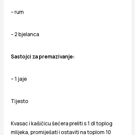
– rum
– 2 bjelanca
Sastojci za premazivanje:
– 1 jaje
Tijesto
Kvasac i kašičicu šećera preliti s 1 dl toplog
mlijeka, promiješati i ostaviti na toplom 10