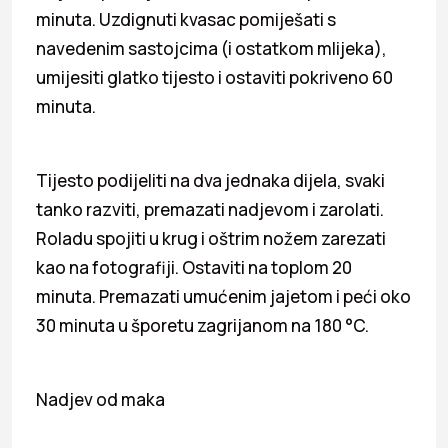
minuta. Uzdignuti kvasac pomiješati s
navedenim sastojcima (i ostatkom mlijeka),
umijesiti glatko tijesto i ostaviti pokriveno 60
minuta.
Tijesto podijeliti na dva jednaka dijela, svaki
tanko razviti, premazati nadjevom i zarolati.
Roladu spojiti u krug i oštrim nožem zarezati
kao na fotografiji. Ostaviti na toplom 20
minuta. Premazati umućenim jajetom i peći oko
30 minuta u šporetu zagrijanom na 180 °C.
Nadjev od maka