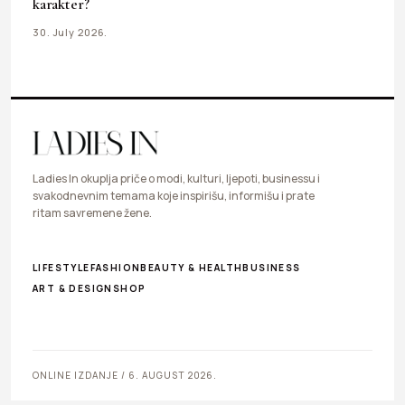
karakter?
30. July 2026.
Ladies In okuplja priče o modi, kulturi, ljepoti, businessu i
svakodnevnim temama koje inspirišu, informišu i prate
ritam savremene žene.
LIFESTYLE
FASHION
BEAUTY & HEALTH
BUSINESS
ART & DESIGN
SHOP
ONLINE IZDANJE / 6. AUGUST 2026.