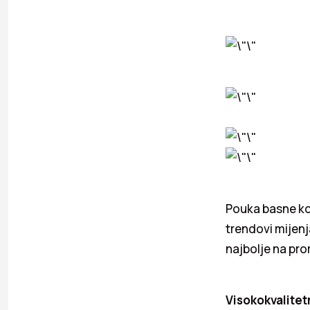
Pouka basne kor
trendovi mijenj
najbolje na pro
Visokokvalitet