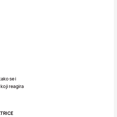
ako se i
koji reagira
ATRICE