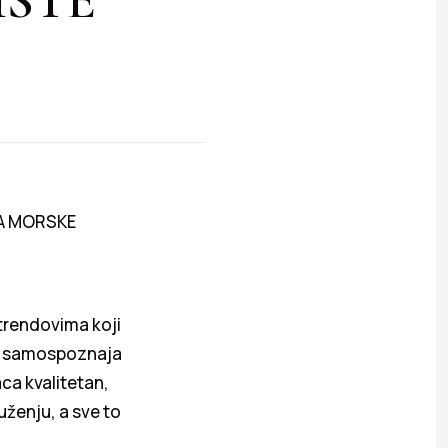
ZA MORSKE
trendovima koji
 samospoznaja
ca kvalitetan,
uženju, a sve to