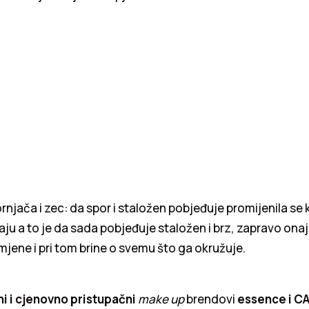
njača i zec: da spor i staložen pobjeđuje promijenila se k
aju a to je da sada pobjeđuje staložen i brz, zapravo onaj 
mjene i pri tom brine o svemu što ga okružuje.
ni i cjenovno pristupačni
make up
brendovi
essence i C