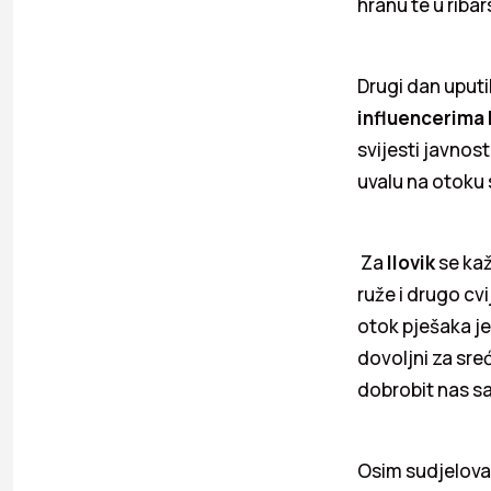
hranu te u riba
Drugi dan uputil
influencerima
svijesti javnost
uvalu na otoku
Za
Ilovik
se kaž
ruže i drugo cv
otok pješaka j
dovoljni za sreć
dobrobit nas sa
Osim sudjelova