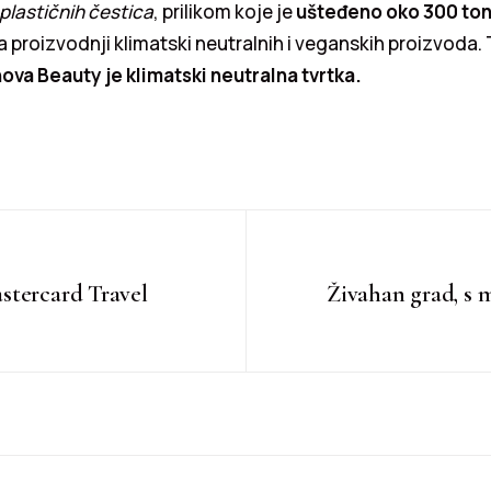
plastičnih čestica
, prilikom koje je
ušteđeno oko 300 ton
a proizvodnji klimatski neutralnih i veganskih proizvoda. 
ova Beauty
je klimatski neutralna tvrtka.
stercard Travel
Živahan grad, s m