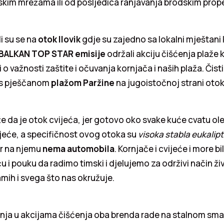
rskim mrežama ili od posljedica ranjavanja brodskim prop
i su se na
otok Ilovik
gdje su zajedno sa lokalni mještani 
 BALKAN TOP STAR emisije
održali akciju čišćenja plaže k
i o važnosti zaštite i očuvanja kornjača i naših plaža. Čisti
 s pješčanom
plažom Paržine
na jugoistočnoj strani otok
e da je otok cvijeća, jer gotovo oko svake kuće cvatu ol
ijeće, a specifičnost ovog otoka su
visoka stabla eukalip
er na njemu
nema automobila
. Kornjače i cvijeće i more bil
u i pouku da radimo timski i djelujemo za održivi način živ
mih i svega što nas okružuje.
nja u akcijama čišćenja oba brenda rade na stalnom sma