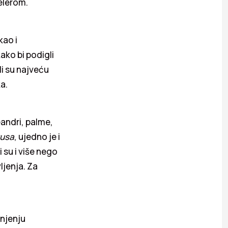
elerom.
kao i
ako bi podigli
li su najveću
a.
eandri, palme,
tusa
, ujedno je i
i su i više nego
ljenja. Za
njenju