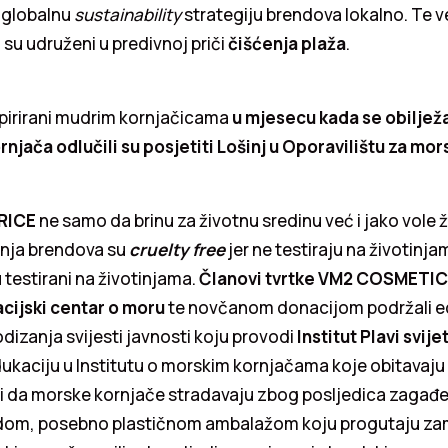
 globalnu
sustainability
strategiju brendova lokalno. Te 
su udruženi u predivnoj priči
čišćenja plaža
.
pirirani mudrim kornjačicama
u mjesecu kada se obilježa
njača odlučili su posjetiti Lošinj u Oporavilištu za mo
RICE
ne samo da brinu za životnu sredinu već i jako vole ž
nja brendova su
cruelty free
jer ne testiraju na životinjam
u testirani na životinjama.
Članovi tvrtke VM2 COSMETI
acijski centar o moru
te novčanom donacijom podržali e
odizanja svijesti javnosti koju provodi
Institut Plavi svije
dukaciju u Institutu o morskim kornjačama koje obitavaj
u i da morske kornjače stradavaju zbog posljedica zagađ
adom, posebno plastičnom ambalažom koju progutaju zami