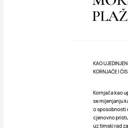
PLAŽ
KAO UJEDINJEN
KORNJAČE I ČI
Kornjača kao u
se mijenjanju k
o sposobnosti 
cjenovno pristu
uz timski rad z