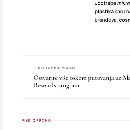
upotrebe
mikro
plastika
kao i n
brendova,
cosn
← PRETHODNI ČLANAK
Ostvarite više tokom putovanja uz Ma
Rewards program
VIŠE IZ PROMO