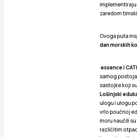
implementiraju
zaredom timski 
Ovoga puta ins
dan morskih kor
essence i CAT
samog postoja
sastojke koji s
Lošinjski eduk
ulogu i ulogu p
vrlo poučnoj e
moru naučili s
različitim otp