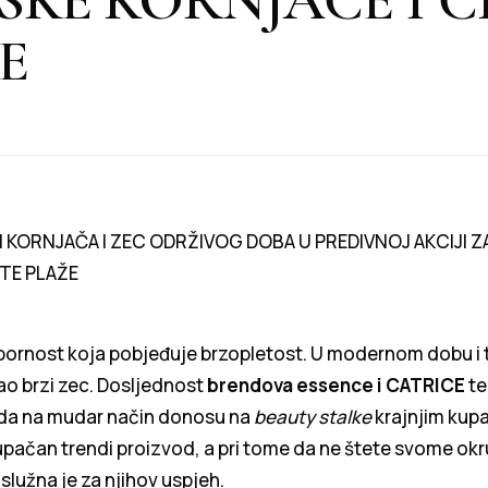
E
I KORNJAČA I ZEC ODRŽIVOG DOBA U PREDIVNOJ AKCIJI 
STE PLAŽE
pornost koja pobjeđuje brzopletost. U modernom dobu i 
ao brzi zec. Dosljednost
brendova essence i CATRICE
te
da na mudar način donosu na
beauty stalke
krajnjim kupa
pačan trendi proizvod, a pri tome da ne štete svome okr
aslužna je za njihov uspjeh.