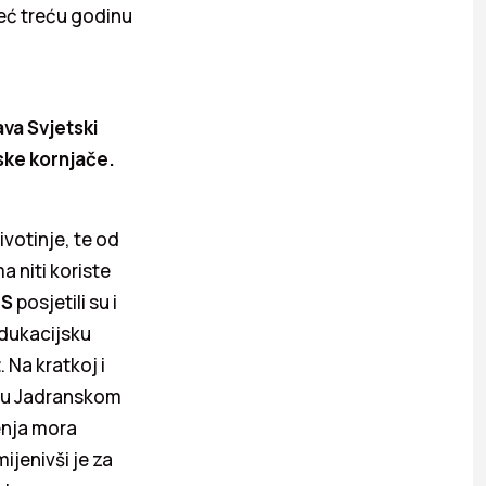
već treću godinu
va Svjetski
rske kornjače.
ivotinje, te od
a niti koriste
CS
posjetili su i
dukacijsku
t
. Na kratkoj i
u u Jadranskom
enja mora
jenivši je za