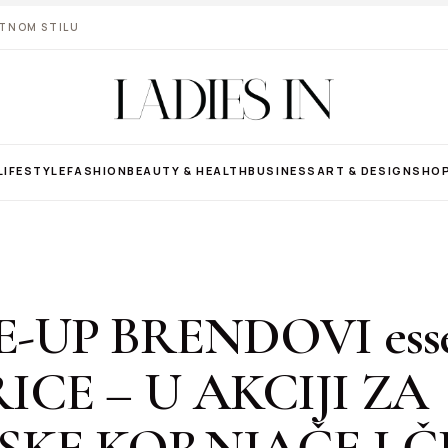
VOTNOM STILU
LIFESTYLE
FASHION
BEAUTY & HEALTH
BUSINESS
ART & DESIGN
SHO
-UP BRENDOVI esse
ICE – U AKCIJI ZA
KE KORNJAČE I Č