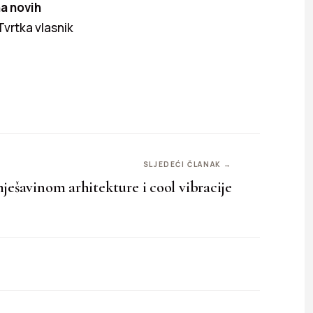
a novih
Tvrtka vlasnik
SLJEDEĆI ČLANAK →
ješavinom arhitekture i cool vibracije