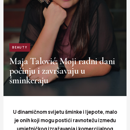
BEAUTY
Maja Talović: Moji radni dani
počinju i završavaju u
šminkeraju
U dinamičnom svijetu šminke i ljepote, malo
je onih koji mogu postići ravnotežu između
umjetničkog izražavanja i komercijalnog