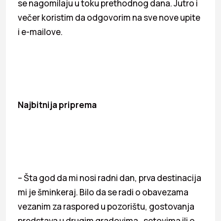
se nagomilaju u toku prethodnog dana. Jutro i
večer koristim da odgovorim na sve nove upite
i e-mailove.
Najbitnija priprema
– Šta god da mi nosi radni dan, prva destinacija
mi je šminkeraj. Bilo da se radi o obavezama
vezanim za raspored u pozorištu, gostovanja
predstava u drugim gradovima, setovima ili o