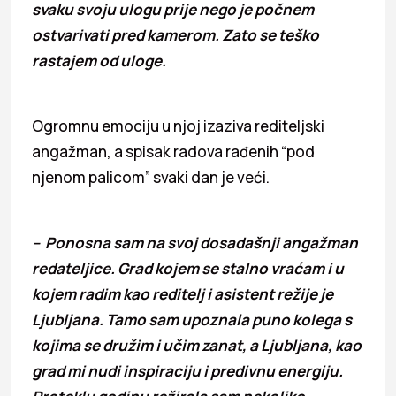
svaku svoju ulogu prije nego je počnem
ostvarivati pred kamerom. Zato se teško
rastajem od uloge.
Ogromnu emociju u njoj izaziva rediteljski
angažman, a spisak radova rađenih “pod
njenom palicom” svaki dan je veći.
– Ponosna sam na svoj dosadašnji angažman
redateljice. Grad kojem se stalno vraćam i u
kojem radim kao reditelj i asistent režije je
Ljubljana. Tamo sam upoznala puno kolega s
kojima se družim i učim zanat, a Ljubljana, kao
grad mi nudi inspiraciju i predivnu energiju.