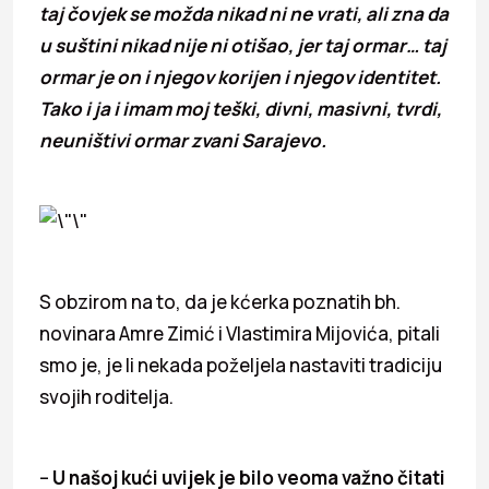
taj čovjek se možda nikad ni ne vrati, ali zna da
u suštini nikad nije ni otišao, jer taj ormar… taj
ormar je on i njegov korijen i njegov identitet.
Tako i ja i imam moj teški, divni, masivni, tvrdi,
neuništivi ormar zvani Sarajevo.
S obzirom na to, da je kćerka poznatih bh.
novinara Amre Zimić i Vlastimira Mijovića, pitali
smo je, je li nekada poželjela nastaviti tradiciju
svojih roditelja.
–
U našoj kući uvijek je bilo veoma važno čitati