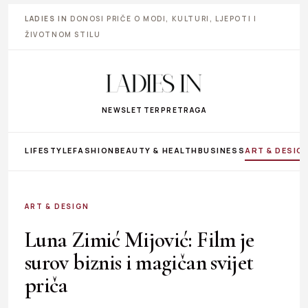
LADIES IN
DONOSI PRIČE O MODI, KULTURI, LJEPOTI I
ŽIVOTNOM STILU
NEWSLETTER
PRETRAGA
LIFESTYLE
FASHION
BEAUTY & HEALTH
BUSINESS
ART & DESIG
ART & DESIGN
Luna Zimić Mijović: Film je
surov biznis i magičan svijet
priča