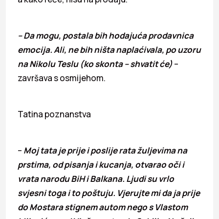
– Da mogu, postala bih hodajuća prodavnica
emocija. Ali, ne bih ništa naplaćivala, po uzoru
na Nikolu Teslu (ko skonta – shvatit će)
–
završava s osmijehom.
Tatina poznanstva
–
Moj tata je prije i poslije rata žuljevima na
prstima, od pisanja i kucanja, otvarao oči i
vrata narodu BiH i Balkana. Ljudi su vrlo
svjesni toga i to poštuju. Vjerujte mi da ja prije
do Mostara stignem autom nego s Vlastom