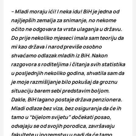
– Mladi moraju ići! I neka idu! BiH je jedna od
najljepših zemalja za snimanje, no nekome
očito ne odgovara ta vrsta ulaganja u državu.
Do prije nekoliko mjeseci imala sam teoriju da
mi kao država i narod previše osobno
shvaćamo odlazak mladih iz BiH. Nakon
razgovora s roditeljima i čitanja svih statistika
u posljednjih nekoliko godina, shvatila sam da
je moje razmišljanje bilo pokušaj da groznu
situaciju barem sebi predstavim boljom.
Dakle, BiH lagano postaje država penzionera.
Mladi odlaze bez viza, bez osiguranja da će ih
tamo u “bijelom svijetu” dočekati posao,
odvajaju se od svojih porodica, završavaju
fakultete u inozemstvu u nadi da će tamo