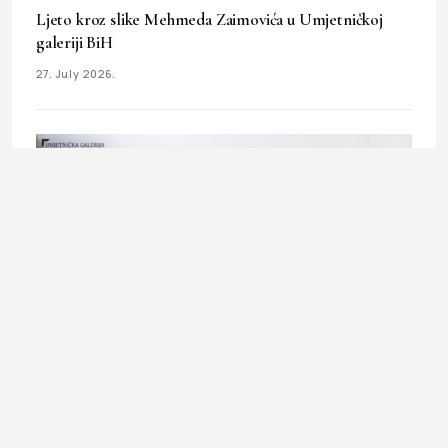
Ljeto kroz slike Mehmeda Zaimovića u Umjetničkoj
galeriji BiH
27. July 2026.
ART & DESIGN
Kreativna radionica za tinejdžere u Umjetničkoj galeriji
BiH
20. July 2026.