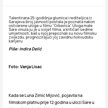
Talentirana 25-godišnja glumica i rediteljica iz
Sarajeva široj javnosti postala je poznata nakon
ostvarene uloge u filmu “Grbavica”. Uloga male
Sare vinula ju je u svijet filma, a kritičari sedme
umjetnosti, baš u njoj prepoznali su novu filmsku
zvijezdu, prognozirajući joj zavidnu holivudsku
karijeru
Piše: Indira Delić
Foto: Vanja Lisac
Kada se Luna Zimić Mijović, pojavila na
filmskom platnu prije 12 godina u ulozi Sare u