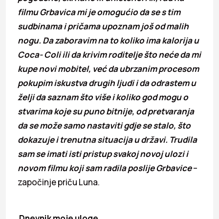
filmu Grbavica mi je omogućio da se s tim
sudbinama i pričama upoznam još od malih
nogu. Da zaboravim na to koliko ima kalorija u
Coca- Coli ili da krivim roditelje što neće da mi
kupe novi mobitel, već da ubrzanim procesom
pokupim iskustva drugih ljudi i da odrastem u
želji da saznam što više i koliko god mogu o
stvarima koje su puno bitnije, od pretvaranja
da se može samo nastaviti gdje se stalo, što
dokazuje i trenutna situacija u državi. Trudila
sam se imati isti pristup svakoj novoj ulozi i
novom filmu koji sam radila poslije Grbavice
–
započinje priču Luna.
Dnevnik moje uloge