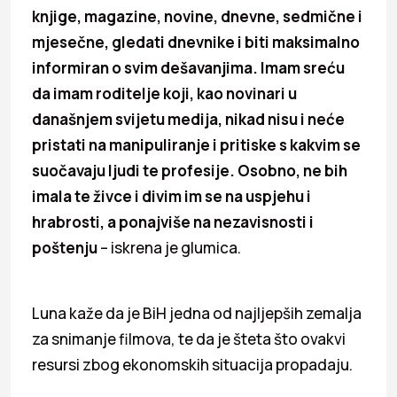
knjige, magazine, novine, dnevne, sedmične i
mjesečne, gledati dnevnike i biti maksimalno
informiran o svim dešavanjima. Imam sreću
da imam roditelje koji, kao novinari u
današnjem svijetu medija, nikad nisu i neće
pristati na manipuliranje i pritiske s kakvim se
suočavaju ljudi te profesije. Osobno, ne bih
imala te živce i divim im se na uspjehu i
hrabrosti, a ponajviše na nezavisnosti i
poštenju
– iskrena je glumica.
Luna kaže da je BiH jedna od najljepših zemalja
za snimanje filmova, te da je šteta što ovakvi
resursi zbog ekonomskih situacija propadaju.