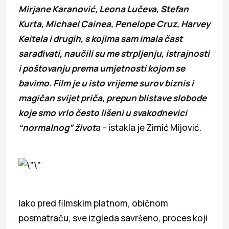
Mirjane Karanović, Leona Lučeva, Stefan
Kurta, Michael Cainea, Penelope Cruz, Harvey
Keitela i drugih, s kojima sam imala čast
sarađivati, naučili su me strpljenju, istrajnosti
i poštovanju prema umjetnosti kojom se
bavimo. Film je u isto vrijeme surov biznis i
magičan svijet priča, prepun blistave slobode
koje smo vrlo često lišeni u svakodnevici
“normalnog” život
a – istakla je Zimić Mijović.
Iako pred filmskim platnom, običnom
posmatraču, sve izgleda savršeno, proces koji