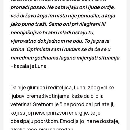
pronaći posao. Ne ostavljaju oni ljude ovdje,
već državu koja im ništa nije ponudila, a koja
jako puno traži. Samo oni privilegirani ili
neobjašnjivo hrabri mladi ostaju tu,
vjerovatno dok jednom ne odu. To je prava
istina. Optimista sam i nadam se da će se u
narednim godinama lagano mijenjati situacija
– kazala je Luna.
Da nije glumica i rediteljica, Luna, zbog velike
ljubavi prema životinjama, kaže da bi bila
veterinar. Sretnom je čine porodica i prijatelji,
koji su joj neiscrpni izvori energije, te je
obasipaju podrškom. Emocija joj ne ne dostaje,
a kako reče, nisu na prodaju.