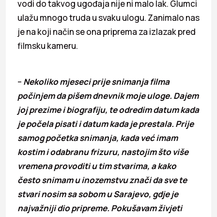
vodi do takvog ugođaja nije ni malo lak. Glumci
ulažu mnogo truda u svaku ulogu. Zanimalo nas
je na koji način se ona priprema za izlazak pred
filmsku kameru.
–
Nekoliko mjeseci prije snimanja filma
počinjem da pišem dnevnik moje uloge. Dajem
joj prezime i biografiju, te odredim datum kada
je počela pisati i datum kada je prestala. Prije
samog početka snimanja, kada već imam
kostim i odabranu frizuru, nastojim što više
vremena provoditi u tim stvarima, a kako
često snimam u inozemstvu znači da sve te
stvari nosim sa sobom u Sarajevo, gdje je
najvažniji dio pripreme. Pokušavam živjeti