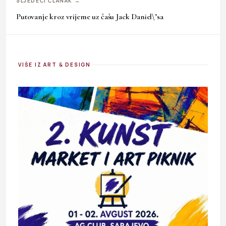
SLJEDEĆI ČLANAK →
Putovanje kroz vrijeme uz čašu Jack Daniel\’sa
VIŠE IZ ART & DESIGN