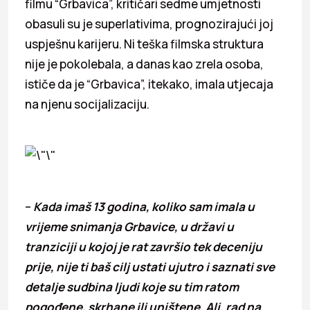
filmu “Grbavica”, kritičari sedme umjetnosti
obasuli su je superlativima, prognozirajući joj
uspješnu karijeru. Ni teška filmska struktura
nije je pokolebala, a danas kao zrela osoba,
ističe da je “Grbavica”, itekako, imala utjecaja
na njenu socijalizaciju.
–
Kada imaš 13 godina, koliko sam imala u
vrijeme snimanja Grbavice, u državi u
tranziciji u kojoj je rat završio tek deceniju
prije, nije ti baš cilj ustati ujutro i saznati sve
detalje sudbina ljudi koje su tim ratom
pogođene, skrhane ili uništene. Ali, rad na