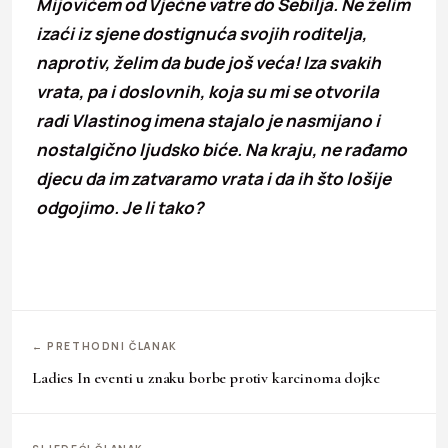
Mijovićem od Vječne vatre do Sebilja. Ne želim
izaći iz sjene dostignuća svojih roditelja,
naprotiv, želim da bude još veća! Iza svakih
vrata, pa i doslovnih, koja su mi se otvorila
radi Vlastinog imena stajalo je nasmijano i
nostalgično ljudsko biće. Na kraju, ne rađamo
djecu da im zatvaramo vrata i da ih što lošije
odgojimo. Je li tako?
← PRETHODNI ČLANAK
Ladies In eventi u znaku borbe protiv karcinoma dojke