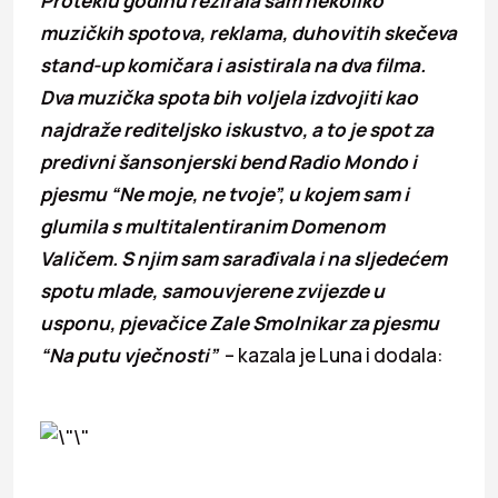
Proteklu godinu režirala sam nekoliko
muzičkih spotova, reklama, duhovitih skečeva
stand-up komičara i asistirala na dva filma.
Dva muzička spota bih voljela izdvojiti kao
najdraže rediteljsko iskustvo, a to je spot za
predivni šansonjerski bend Radio Mondo i
pjesmu “Ne moje, ne tvoje”, u kojem sam i
glumila s multitalentiranim Domenom
Valičem. S njim sam sarađivala i na sljedećem
spotu mlade, samouvjerene zvijezde u
usponu, pjevačice Zale Smolnikar za pjesmu
“Na putu vječnosti”
– kazala je Luna i dodala: