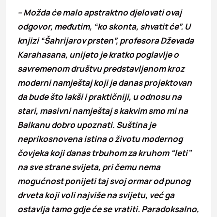
– Možda će malo apstraktno djelovati ovaj
odgovor, međutim, “ko skonta, shvatit će”. U
knjizi “Šahrijarov prsten”, profesora Dževada
Karahasana, unijeto je kratko poglavlje o
savremenom društvu predstavljenom kroz
moderni namještaj koji je danas projektovan
da bude što lakši i praktičniji, u odnosu na
stari, masivni namještaj s kakvim smo mi na
Balkanu dobro upoznati. Suština je
neprikosnovena istina o životu modernog
čovjeka koji danas trbuhom za kruhom “leti”
na sve strane svijeta, pri čemu nema
mogućnost ponijeti taj svoj ormar od punog
drveta koji voli najviše na svijetu, već ga
ostavlja tamo gdje će se vratiti. Paradoksalno,