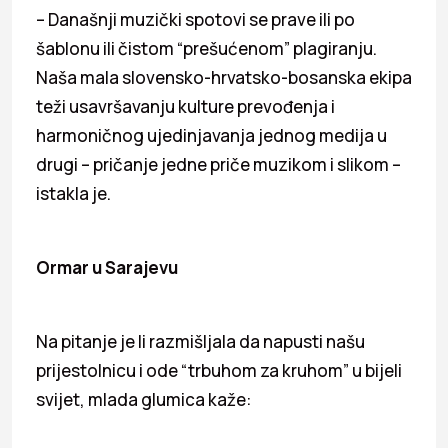
– Današnji muzički spotovi se prave ili po
šablonu ili čistom “prešućenom” plagiranju.
Naša mala slovensko-hrvatsko-bosanska ekipa
teži usavršavanju kulture prevođenja i
harmoničnog ujedinjavanja jednog medija u
drugi – pričanje jedne priče muzikom i slikom –
istakla je.
Ormar u Sarajevu
Na pitanje je li razmišljala da napusti našu
prijestolnicu i ode “trbuhom za kruhom” u bijeli
svijet, mlada glumica kaže: