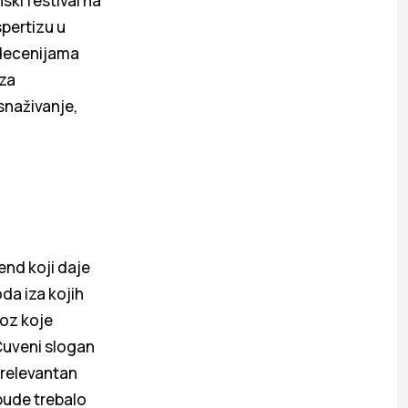
ski festival na
spertizu u
 decenijama
 za
snaživanje,
end koji daje
da iza kojih
roz koje
Čuveni slogan
e relevantan
 bude trebalo