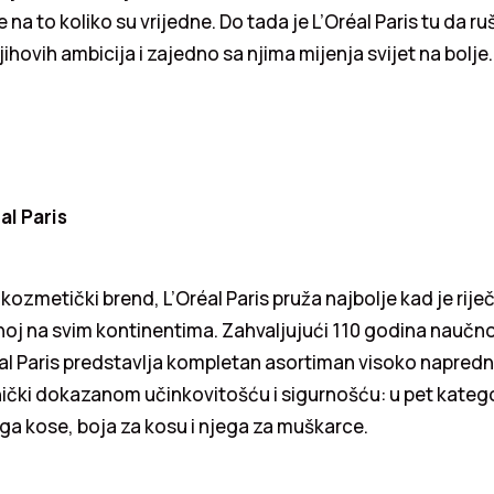
na to koliko su vrijedne. Do tada je L’Oréal Paris tu da ruš
ihovih ambicija i zajedno sa njima mijenja svijet na bolje.
al Paris
 kozmetički brend, L’Oréal Paris pruža najbolje kad je rije
noj na svim kontinentima. Zahvaljujući 110 godina naučnog
éal Paris predstavlja kompletan asortiman visoko napred
nički dokazanom učinkovitošću i sigurnošću: u pet katego
ga kose, boja za kosu i njega za muškarce.