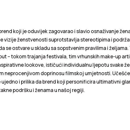
 brend koji je oduvijek zagovarao i slavio osnaživanje žena 
vizije ženstvenosti suprotstavlja stereotipima i podrža
a se ostvare u skladu sa sopstvenim pravilima i željama.
 put – tokom trajanja festivala, tim vrhunskih make-up arti
inspirativne lookove, ističući individualnu ljepotu svake že
m neprocenjivom doprinosu filmskoj umjetnosti. Učešće
e ujedno i prilika da brend koji personificira ultimativni gla
takne podršku i ženama u našoj regiji.