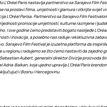
o L’Oréal Paris nastavlja partnerstvo sa Sarajevo Film Fes
e na proslavi filma, umjetnosti i glamura i otkrijte svijet 
acija L’Oréal Parisa. Partnerstvo sa Sarajevo Film Festiva
 vrijednosti promocije umjetnosti, kulturne razmjene i ljuds
no. I ove godine ćemo predstaviti bogato naslijeđe L’Oréal 
vnosti i inovacija, a posebno nas raduje i ekskluzivna zaba
o. Sarajevo Film Festival je izuzetna platforma da inspiriš
 u regionu i radujemo se što ćemo nastaviti da zajedno g
 Sebastian Aubert, generalni direktor Divizije proizvoda ši
al Adria-Balkan, koja ujedno upravlja L’Oréal Paris brendo
, uključujući i Bosnu i Hercegovinu.