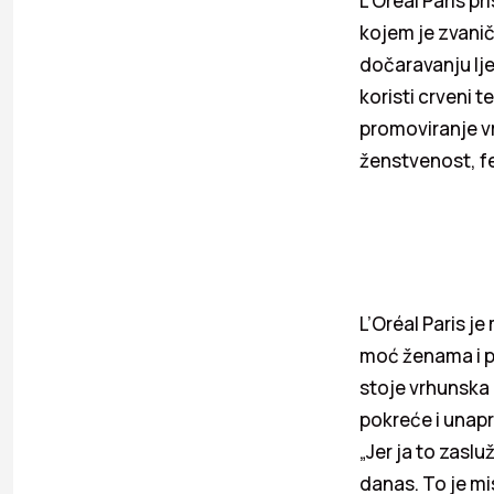
L’Oréal Paris p
kojem je zvanič
dočaravanju lj
koristi crveni 
promoviranje v
ženstvenost, fem
L’Oréal Paris j
moć ženama i p
stoje vrhunska 
pokreće i unap
„Jer ja to zasl
danas. To je mi