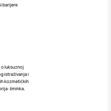
i barijere
č o luksuznoj
 istraživanja i
nih kozmetičkih
rija: šminka,