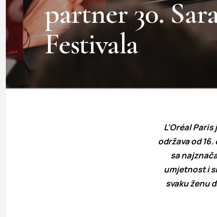
partner 30. Sar
Festivala
L’Oréal Paris 
održava od 16.
sa najznača
umjetnost i sn
svaku ženu da