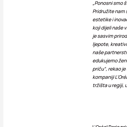
„Ponosni smo št
Pridružite nam s
estetike i inov
koji dijeli naše
je sasvim prirod
ljepote, kreati
naše partnerstv
edukujemo žene
priču“, rekao je
kompaniji L’Oré
tržišta u regiji