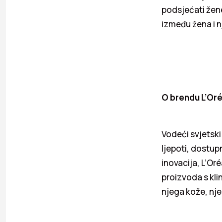
podsjećati žene 
između žena i nj
O brendu L’Oré
Vodeći svjetski
ljepoti, dostup
inovacija, L’Or
proizvoda s kli
njega kože, nje