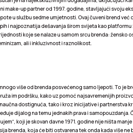
risutan je na najekskluzivnijim događajima, uključujući Kan
ni make-up partner od 1997. godine, stavljajući svoju ek
epote u službu sedme umjetnosti. Ovaj čuveni brend već
tepih i najpoznatija dešavanja širom svijeta kao platformu
rijednosti koje se nalaze u samom srcu brenda: žensko o
inizam, ali i inkluzivnost i raznolikost.
e mnogo više od brenda posvećenog samo ljepoti. To je br
ruža im podršku, kako uz pomoć najsavremenijih proizvo
naučna dostignuća, tako i kroz inicijative i partnerstva k
ređuje dijalog na temu jednakih prava i samopouzdanja. 
užujem“, koji je skovan davne 1971. godine nije ništa manj
sija brenda, koja će biti ostvarena tek onda kada više ne