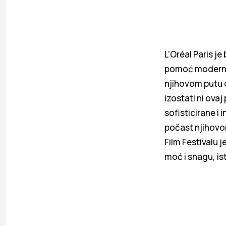
L’Oréal Paris je
pomoć moderne 
njihovom putu d
izostati ni ovaj
sofisticirane i 
počast njihovo
Film Festivalu j
moć i snagu, is