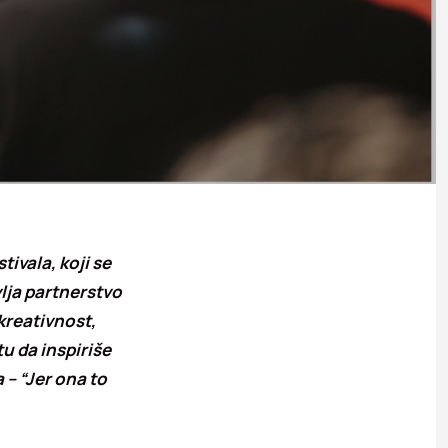
tivala, koji se
lja partnerstvo
kreativnost,
tu da inspiriše
 – “Jer ona to