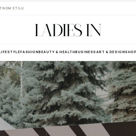
VOTNOM STILU
LIFESTYLE
FASHION
BEAUTY & HEALTH
BUSINESS
ART & DESIGN
SHO