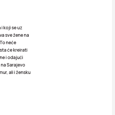
i koji se uz
va sve žene na
 To neće
sta će kreirati
ne i odajući
 na Sarajevo
mur, ali i žensku