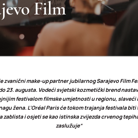
ajevo Film
je zvanični make-up partner jubilarnog Sarajevo Film Fes
 do 23. augusta. Vodeći svjetski kozmetički brend nastav
jnijim festivalom filmske umjetnosti u regionu, slaveći 
agu žena. L’Oréal Paris će tokom trajanja festivala biti 
 zablista i osjeti se kao istinska zvijezda crvenog tepiha
zaslužuje“