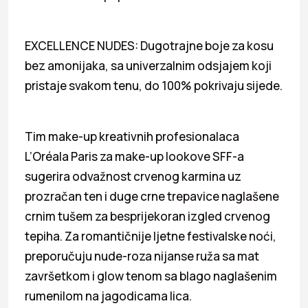
EXCELLENCE NUDES: Dugotrajne boje za kosu
bez amonijaka, sa univerzalnim odsjajem koji
pristaje svakom tenu, do 100% pokrivaju sijede.
Tim make-up kreativnih profesionalaca
L’Oréala Paris za make-up lookove SFF-a
sugerira odvažnost crvenog karmina uz
prozračan ten i duge crne trepavice naglašene
crnim tušem za besprijekoran izgled crvenog
tepiha. Za romantičnije ljetne festivalske noći,
preporučuju nude-roza nijanse ruža sa mat
završetkom i glow tenom sa blago naglašenim
rumenilom na jagodicama lica.