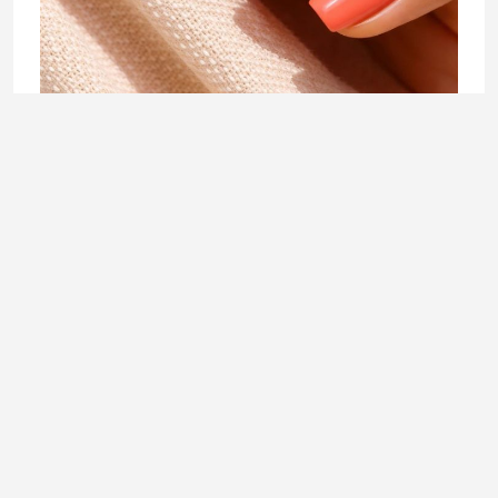
BEAUTY
Peach on the beach:Boje lakova koje najljepše ističu
preplanuli ten
4. August 2026.