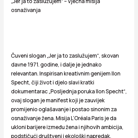
„Jer ja to zaslužujem“ – Vječna misija
osnaživanja
Čuveni slogan „Jer ja to zaslužujem“, skovan
davne 1971. godine, i dalje je jednako
relevantan. Inspirisan kreativnim genijem Ilon
Specht, čiji život i djelo slavi kratki
dokumentarac „Posljednja poruka Ilon Specht“,
ovaj slogan je manifest koji je zauvijek
promijenio oglašavanje i postao sinonim za
osnaživanje žena. Misija L’Oréala Paris je da
ukloni barijere između žena i njihovih ambicija,
podstičući društveni i ekološki napredak.