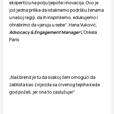
ekspertizu na polju ljepote i inovacija. Ovo je
još jedna prilika da istaknemo podršku ženama
u našoj regiji, da ih inspirišemo, edukujemo i
ohrabrimo da vjeruju u sebe“, Hana Vuković,
Advocacy & Engagement Manager
L’Oréala
Paris
„Naš brend je tu da svakoj ženi omogući da
zablista kao zvijezda sa crvenog tepiha kada
god poželi, jer ona to zaslužuje!“