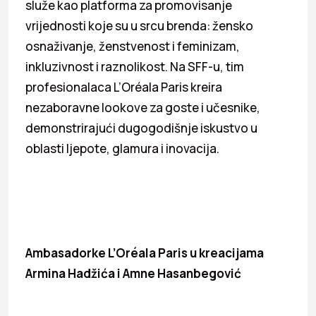
služe kao platforma za promovisanje
vrijednosti koje su u srcu brenda: žensko
osnaživanje, ženstvenost i feminizam,
inkluzivnost i raznolikost. Na SFF-u, tim
profesionalaca L’Oréala Paris kreira
nezaboravne lookove za goste i učesnike,
demonstrirajući dugogodišnje iskustvo u
oblasti ljepote, glamura i inovacija.
Ambasadorke L’Oréala Paris u kreacijama
Armina Hadžića i Amne Hasanbegović