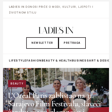
LADIES IN
DONOSI PRIČE O MODI, KULTURI, LJEPOTI I
ŽIVOTNOM STILU
NEWSLETTER
PRETRAGA
LIFESTYLE
FASHION
BEAUTY & HEALTH
BUSINESS
ART & DESIG
BEAUTY
L’Oréal Paris zablistao na 31.
Sarajevo Film Festivalu, slaveći
žensku snagu, eleganciju i