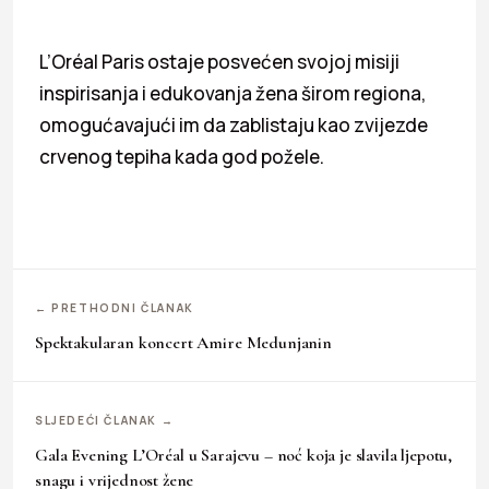
L’Oréal Paris ostaje posvećen svojoj misiji
inspirisanja i edukovanja žena širom regiona,
omogućavajući im da zablistaju kao zvijezde
crvenog tepiha kada god požele.
← PRETHODNI ČLANAK
Spektakularan koncert Amire Medunjanin
SLJEDEĆI ČLANAK →
Gala Evening L’Oréal u Sarajevu – noć koja je slavila ljepotu,
snagu i vrijednost žene