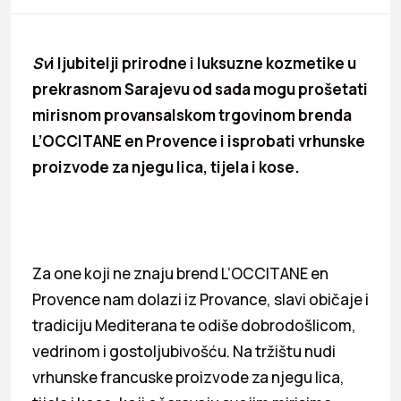
Sv
i ljubitelji prirodne i luksuzne kozmetike u
prekrasnom Sarajevu od sada mogu prošetati
mirisnom provansalskom trgovinom brenda
L’OCCITANE en Provence i isprobati vrhunske
proizvode za njegu lica, tijela i kose.
Za one koji ne znaju brend L’OCCITANE en
Provence nam dolazi iz Provance, slavi običaje i
tradiciju Mediterana te odiše dobrodošlicom,
vedrinom i gostoljubivošću. Na tržištu nudi
vrhunske francuske proizvode za njegu lica,