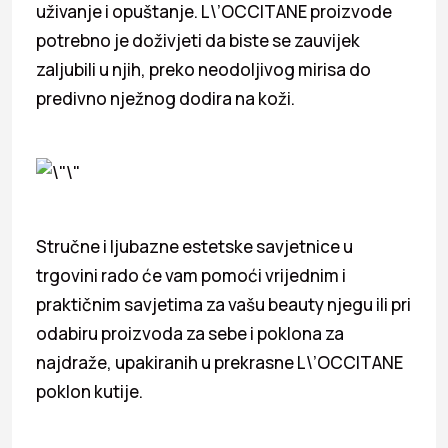
uživanje i opuštanje. L\’OCCITANE proizvode
potrebno je doživjeti da biste se zauvijek
zaljubili u njih, preko neodoljivog mirisa do
predivno nježnog dodira na koži.
Stručne i ljubazne estetske savjetnice u
trgovini rado će vam pomoći vrijednim i
praktičnim savjetima za vašu beauty njegu ili pri
odabiru proizvoda za sebe i poklona za
najdraže, upakiranih u prekrasne L\’OCCITANE
poklon kutije.