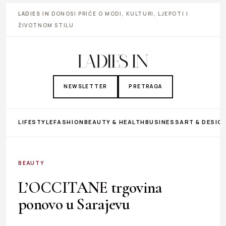
LADIES IN
DONOSI PRIČE O MODI, KULTURI, LJEPOTI I
ŽIVOTNOM STILU
NEWSLETTER
PRETRAGA
LIFESTYLE
FASHION
BEAUTY & HEALTH
BUSINESS
ART & DESIG
BEAUTY
L’OCCITANE trgovina
ponovo u Sarajevu