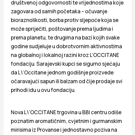
društvenoj odgovornosti te vrijednostima koje
zagovara od samih početaka – očuvanje
bioraznolikosti, borba protiv sljepoće koja se
može spriječiti, poštovanje prema ljudima i
prema planetu, te drugima na bazi kojih svake
godine sudjeluje u dobrotvornim aktivnostima
na globalnoj i lokalnoj razini kroz L’OCCITANE
fondaciju. Sarajevski kupci se sigurno sjećaju
da L\’Occitane jednom godišnje proizvede
očaravajući sapun ili balzam od čije prodaje svi
prihodi idu u ovu fondaciju.
Nova L\’OCCITANE trgovina u BBI centru odiše
poznatim aromatičnim, cvjetnim i gurmanskim
mirisima iz Provanse i jednostavno poziva na