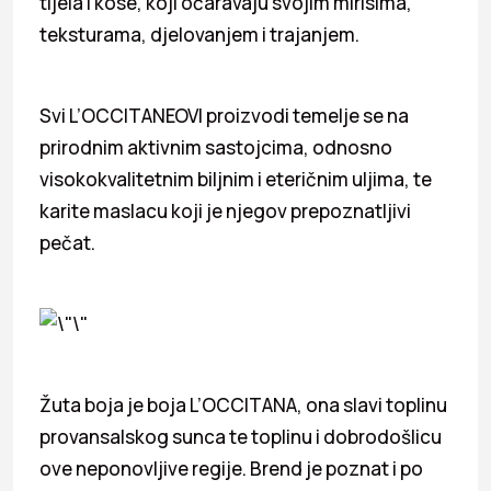
tijela i kose, koji očaravaju svojim mirisima,
teksturama, djelovanjem i trajanjem.
Svi L’OCCITANEOVI proizvodi temelje se na
prirodnim aktivnim sastojcima, odnosno
visokokvalitetnim biljnim i eteričnim uljima, te
karite maslacu koji je njegov prepoznatljivi
pečat.
Žuta boja je boja L’OCCITANA, ona slavi toplinu
provansalskog sunca te toplinu i dobrodošlicu
ove neponovljive regije. Brend je poznat i po