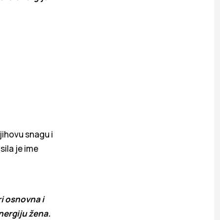
jihovu snagu i
ila je ime
ri osnovna i
nergiju žena.