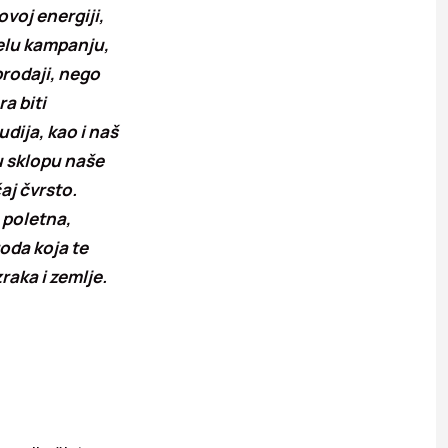
voj energiji,
jelu kampanju,
prodaji, nego
a biti
dija, kao i naš
u sklopu naše
aj čvrsto.
 poletna,
oda koja te
raka i zemlje.