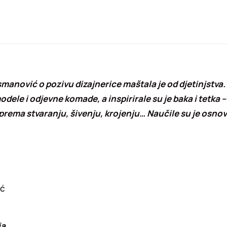
manović o pozivu dizajnerice maštala je od djetinjstva. 
odele i odjevne komade, a inspirirale su je baka i tetka
 prema stvaranju, šivenju, krojenju… Naučile su je osno
ić
ja