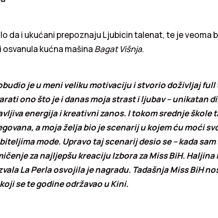
lo da i ukućani prepoznaju Ljubicin talenat, te je veoma b
i osvanula kućna mašina
Bagat Višnja
.
budio je u meni veliku motivaciju i stvorio doživljaj full 
rati ono što je i danas moja strast i ljubav – unikatan d
vljiva energija i kreativni zanos. I tokom srednje škole ta
ovana, a moja želja bio je scenarij u kojem ću moći svo
jubiteljima mode. Upravo taj scenarij desio se – kada sam
ičenje za najljepšu kreaciju Izbora za Miss BiH. Haljina
azvala La Perla osvojila je nagradu. Tadašnja Miss BiH nos
oji se te godine održavao u Kini.