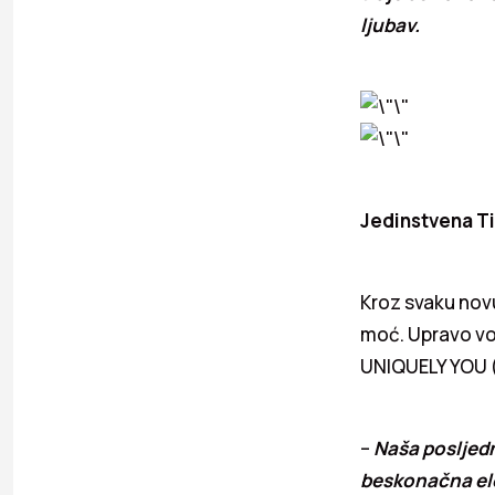
ljubav.
Jedinstvena Ti
Kroz svaku novu
moć. Upravo vođ
UNIQUELY YOU (J
–
Naša posljedn
beskonačna ele