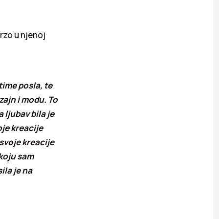
rzo u njenoj
time posla, te
izajn i modu. To
 ljubav bila je
je kreacije
 svoje kreacije
 koju sam
ila je na