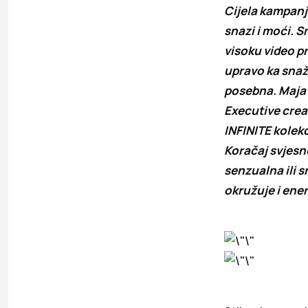
Cijela kampanj
snazi i moći. 
visoku video pr
upravo ka snaž
posebna. Maja S
Executive crea
INFINITE kolekc
Koračaj svjesno
senzualna ili s
okružuje i ener