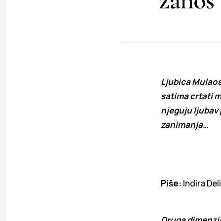
Ljubica Mulaos
satima crtati m
njeguju ljubav
zanimanja…
Piše:
Indira Del
Druga dimenzi