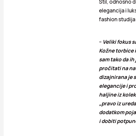
Stil, odnosno d
elegancija i lu
fashion studija
–
Veliki fokus 
Kožne torbice 
sam tako da ih 
pročitati na n
dizajnirana je 
elegancije i p
haljine iz kole
„pravo iz ureda
dodatkom pojas
i dobiti potpuno