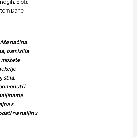
mnogih, čista
čatom Danel
više načina.
a, osmislila
še možete
lekcije
 stila,
spomenuti i
 haljinama
ajna s
dati na haljinu