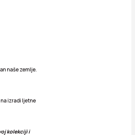
van naše zemlje.
na izradi ljetne
.
j kolekciji i