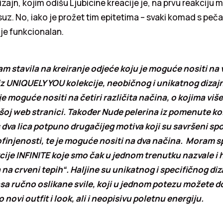
izajn, kojim odišu Ljubicine kreacije je, na prvu reakciju 
ksuz. No, iako je prožet tim epitetima – svaki komad s pe
 je funkcionalan.
sam stavila na kreiranje odjeće koju je moguće nositi na 
iz UNIQUELY YOU kolekcije, neobičnog i unikatnog dizajn
je moguće nositi na četiri različita načina, o kojima vi
ašoj web stranici. Također Nude pelerina iz pomenute ko
s dva lica potpuno drugačijeg motiva koji su savršeni spoj
rofinjenosti, te je moguće nositi na dva načina. Moram 
kcije INFINITE koje smo čak u jednom trenutku nazvale i
 na crveni tepih“. Haljine su unikatnog i specifičnog diz
a ručno oslikane svile, koji u jednom potezu možete do
 novi outfit i look, ali i neopisivu poletnu energiju.