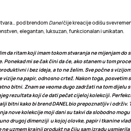
, stvara… pod brendom
Danel
čije kreacije odišu svevreme
 ženstven, elegantan, luksuzan, funkcionalan i unikatan.
dim da ritam koji imam tokom stvaranja ne mijenjam do 
e. Ponekad mi se čak čini da će, ako stanem u tom proce
produktivni i bez ideja, a to ne želim. Sve počne s vizijom
 vizije na papir, odnosno crtež. Nakon toga, posvetim se
atno bitni. Znam se veoma dugo zadržati na tom dijelu s
eg rezultata koji će dati pečat cijeloj kolekciji. Perfek
talji bitni kako bi brend DANEL bio prepoznatljiv i održiv.
nja nove kolekcije moji dani su takvi da slobodno mogu 
no drugoj dimenziji u kojoj olovke, papir i tkanine vlad
e ne uzmem krajnji produkt na čiju sam izradu usmjerila 