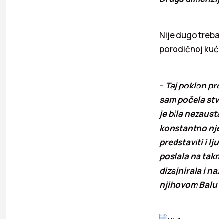
Nije dugo treba
porodičnoj kuć
–
Taj poklon pro
sam počela stva
je bila nezausta
konstantno njeg
predstaviti i l
poslala na takm
dizajnirala i n
njihovom Balu k