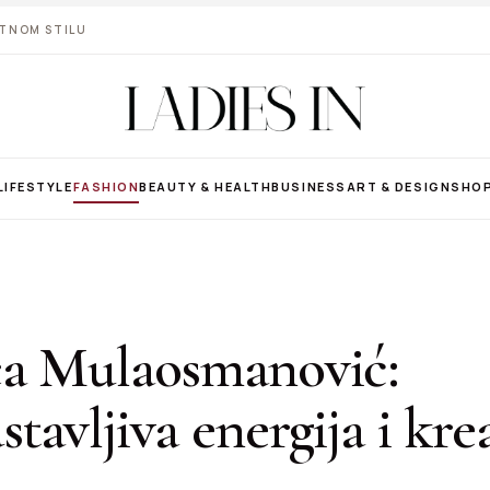
VOTNOM STILU
LIFESTYLE
FASHION
BEAUTY & HEALTH
BUSINESS
ART & DESIGN
SHO
ca Mulaosmanović:
tavljiva energija i kre