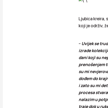
Ljubica kreira
koji je održiv,
–
Uvijek se tru
izrade kolekcij
dani koji su ne
prenošenjem te
su mi nevjerov
dođem do krajnj
i zato su mi de
procesa stvara
nalazim u potpu
traje dok u ruk