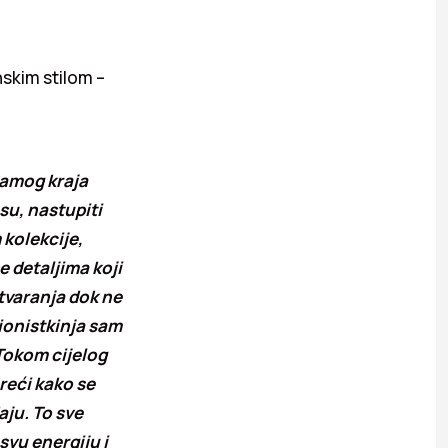
nskim stilom –
samog kraja
su, nastupiti
 kolekcije,
 detaljima koji
tvaranja dok ne
cionistkinja sam
 Tokom cijelog
reći kako se
aju. To sve
svu energiju i