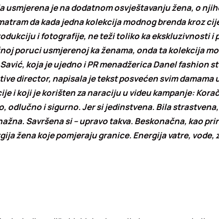
a usmjerena je na dodatnom osvještavanju žena, o njiho
Smatram da kada jedna kolekcija modnog brenda kroz ci
odukciju i fotografije, ne teži toliko ka ekskluzivnosti i 
noj poruci usmjerenoj ka ženama, onda ta kolekcija mor
avić, koja je ujedno i PR menadžerica Danel fashion stu
tive director, napisala je tekst posvećen svim damama 
ije i koji je korišten za naraciju u videu kampanje: Korač
, odlučno i sigurno. Jer si jedinstvena. Bila strastvena,
nažna. Savršena si – upravo takva. Beskonačna, kao prir
gija žena koje pomjeraju granice. Energija vatre, vode, z