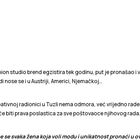
ion studio brend egzistira tek godinu, put je pronašao i 
di nose se i u Austriji, Americi, Njemačkoj…
reativnoj radionici u Tuzli nema odmora, već vrijedno rade 
 će biti prava poslastica za sve poštovaoce njihovog rada
e se svaka žena koja voli modu i unikatnost pronaći u ovo