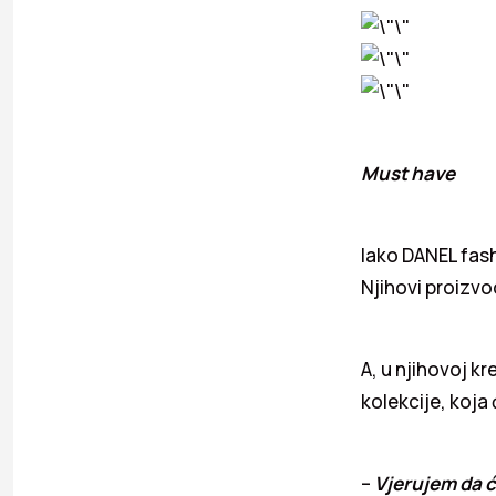
Must have
Iako DANEL fash
Njihovi proizvo
A, u njihovoj k
kolekcije, koja
–
Vjerujem da ć