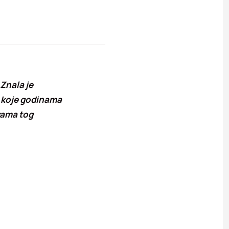
Znala je
 – koje godinama
vama tog