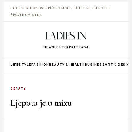
LADIES IN
DONOSI PRIČE O MODI, KULTURI, LJEPOTI I
ŽIVOTNOM STILU
NEWSLETTER
PRETRAGA
LIFESTYLE
FASHION
BEAUTY & HEALTH
BUSINESS
ART & DESIG
BEAUTY
Ljepota je u mixu