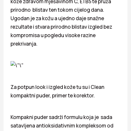
kože zdravom mješavinom C, E I B5 te pruža
prirodno blistav ten tokom cijelog dana.
Ugodan je za kožu a ujedno daje snažne
rezultate i stvara prirodno blistav izgled bez
kompromisa u pogledu visoke razine
prekrivanja.
Za potpun look i izgled kože tu su i Clean
kompaktni puder, primer te korektor.
Kompakni puder sadrži formulu koja je sada
satavljena antioksidativnim kompleksom od