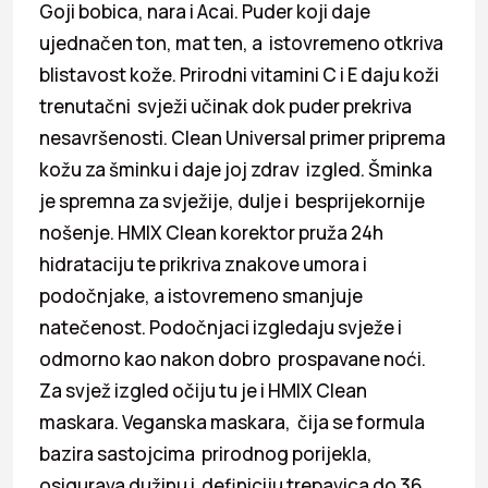
Goji bobica, nara i Acai. Puder koji daje
ujednačen ton, mat ten, a istovremeno otkriva
blistavost kože. Prirodni vitamini C i E daju koži
trenutačni svježi učinak dok puder prekriva
nesavršenosti. Clean Universal primer priprema
kožu za šminku i daje joj zdrav izgled. Šminka
je spremna za svježije, dulje i besprijekornije
nošenje. HMIX Clean korektor pruža 24h
hidrataciju te prikriva znakove umora i
podočnjake, a istovremeno smanjuje
natečenost. Podočnjaci izgledaju svježe i
odmorno kao nakon dobro prospavane noći.
Za svjež izgled očiju tu je i HMIX Clean
maskara. Veganska maskara, čija se formula
bazira sastojcima prirodnog porijekla,
osigurava dužinu i definiciju trepavica do 36