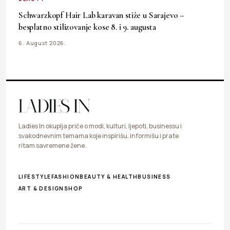
Schwarzkopf Hair Lab karavan stiže u Sarajevo –
besplatno stilizovanje kose 8. i 9. augusta
6. August 2026.
Ladies In okuplja priče o modi, kulturi, ljepoti, businessu i
svakodnevnim temama koje inspirišu, informišu i prate
ritam savremene žene.
LIFESTYLE
FASHION
BEAUTY & HEALTH
BUSINESS
ART & DESIGN
SHOP