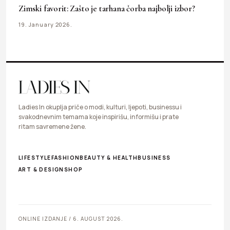
Zimski favorit: Zašto je tarhana čorba najbolji izbor?
19. January 2026.
Ladies In okuplja priče o modi, kulturi, ljepoti, businessu i
svakodnevnim temama koje inspirišu, informišu i prate
ritam savremene žene.
LIFESTYLE
FASHION
BEAUTY & HEALTH
BUSINESS
ART & DESIGN
SHOP
ONLINE IZDANJE / 6. AUGUST 2026.