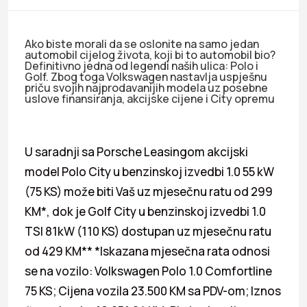
Ako biste morali da se oslonite na samo jedan
automobil cijelog života, koji bi to automobil bio?
Definitivno jedna od legendi naših ulica: Polo i
Golf. Zbog toga Volkswagen nastavlja uspješnu
priču svojih najprodavanijih modela uz posebne
uslove finansiranja, akcijske cijene i City opremu
U saradnji sa Porsche Leasingom akcijski
model Polo City u benzinskoj izvedbi 1.0 55 kW
(75 KS) može biti Vaš uz mjesečnu ratu od 299
KM*, dok je Golf City u benzinskoj izvedbi 1.0
TSI 81kW (110 KS) dostupan uz mjesečnu ratu
od 429 KM** *Iskazana mjesečna rata odnosi
se na vozilo: Volkswagen Polo 1.0 Comfortline
75 KS; Cijena vozila 23.500 KM sa PDV-om; Iznos