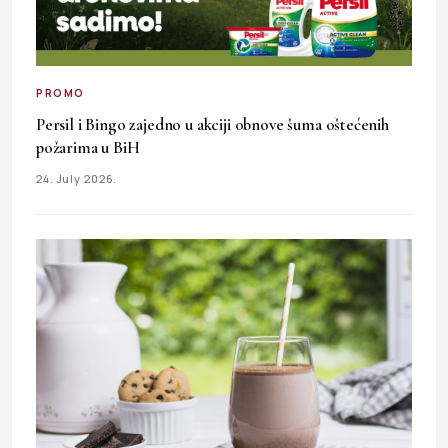
PROMO
Persil i Bingo zajedno u akciji obnove šuma oštećenih
požarima u BiH
24. July 2026.