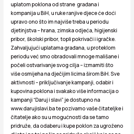
uplatom poklona od strane građana i
kompanija u BiH, u ruke ranjive djece će doći
upravo ono što im najviše treba u periodu
djetinjstva – hrana, zimska odjeća, higijenski
pribor, školski pribor, topli pokrivači i igračke.
Zahvaljujući uplatama građana, u proteklom
periodu već smo obradovali mnoge mališane i
počeli ostvarivanje svog cilja – izmamiti što
više osmijeha na dječijim licima širom BiH. Sve
aktivnosti – priključivanje kampanji, odabir i
kupovina poklona i svakako više informacija o
kampanji “Daruj i slavi” je dostupno na
www.darujislavi.ba te pozivamo vaše čitateljke i
čitatelje ako su u mogućnosti da se tamo
pridruže, da odaberu i kupe poklon za ugroženo