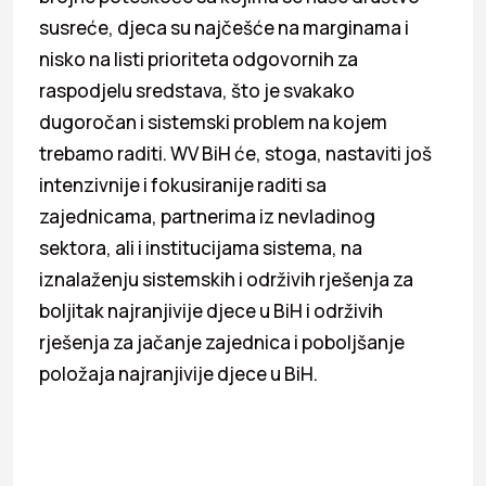
susreće, djeca su najčešće na marginama i
nisko na listi prioriteta odgovornih za
raspodjelu sredstava, što je svakako
dugoročan i sistemski problem na kojem
trebamo raditi. WV BiH će, stoga, nastaviti još
intenzivnije i fokusiranije raditi sa
zajednicama, partnerima iz nevladinog
sektora, ali i institucijama sistema, na
iznalaženju sistemskih i održivih rješenja za
boljitak najranjivije djece u BiH i održivih
rješenja za jačanje zajednica i poboljšanje
položaja najranjivije djece u BiH.