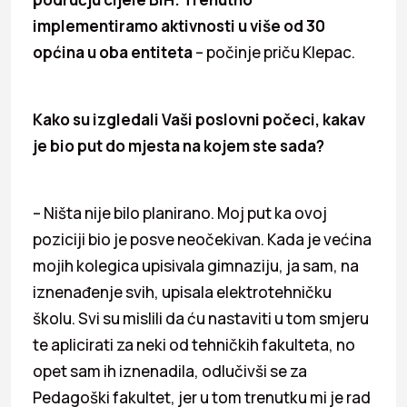
implementiramo aktivnosti u više od 30
općina u oba entiteta
– počinje priču Klepac.
Kako su izgledali Vaši poslovni počeci, kakav
je bio put do mjesta na kojem ste sada?
– Ništa nije bilo planirano. Moj put ka ovoj
poziciji bio je posve neočekivan. Kada je većina
mojih kolegica upisivala gimnaziju, ja sam, na
iznenađenje svih, upisala elektrotehničku
školu. Svi su mislili da ću nastaviti u tom smjeru
te aplicirati za neki od tehničkih fakulteta, no
opet sam ih iznenadila, odlučivši se za
Pedagoški fakultet, jer u tom trenutku mi je rad