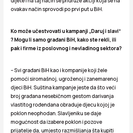
dijete i na taj način se pridruže akciji koja se na
ovakav način sprovodi po prvi put u BiH.
Ko može učestvovati u kampanji „Daruj i slavi“
? Mogu li samo građani BiH, kako ste rekli, ili
pak i firme iz poslovnog i nevladinog sektora?
– Svi građani BiH kao i kompanije koji žele
pomoći siromašnoj, ugroženoj i zanemarenoj
djeci BiH. Suština kampanje jeste da što veći
broj građana nesebičnom gestom darivanja
vlastitog rođendana obraduje djecu kojoj je
poklon neophodan. Slavljeniku se daje
mogućnost da izabere poklon i pozove
prijatelje da, umjesto razmišljanja šta kupiti