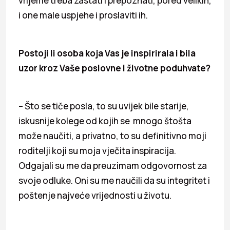
vrijeme treba zastati i prepoznati, pored velikih,
i one male uspjehe i proslaviti ih.
Postoji li osoba koja Vas je inspirirala i bila
uzor kroz Vaše poslovne i životne poduhvate?
– Što se tiče posla, to su uvijek bile starije,
iskusnije kolege od kojih se mnogo štošta
može naučiti, a privatno, to su definitivno moji
roditelji koji su moja vječita inspiracija.
Odgajali su me da preuzimam odgovornost za
svoje odluke. Oni su me naučili da su integritet i
poštenje najveće vrijednosti u životu.