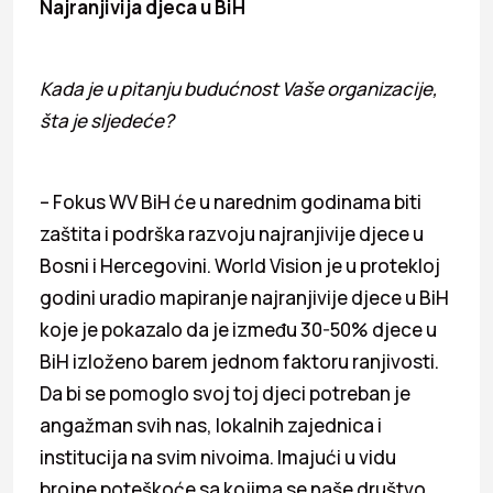
Najranjivija djeca u BiH
Kada je u pitanju budućnost Vaše organizacije,
šta je sljedeće?
– Fokus WV BiH će u narednim godinama biti
zaštita i podrška razvoju najranjivije djece u
Bosni i Hercegovini. World Vision je u protekloj
godini uradio mapiranje najranjivije djece u BiH
koje je pokazalo da je između 30-50% djece u
BiH izloženo barem jednom faktoru ranjivosti.
Da bi se pomoglo svoj toj djeci potreban je
angažman svih nas, lokalnih zajednica i
institucija na svim nivoima. Imajući u vidu
brojne poteškoće sa kojima se naše društvo