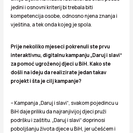
jedini i osnovni kriterij bi trebala biti
kompetencija osobe, odnosno njena znanja i
vještina, a tek onda kojeg je spola.
Prije nekoliko mjeseci pokrenuli ste prvu
interaktivnu, digitalnu kampanju „Daruj i slavi“
za pomoć ugroženoj djeci u BiH. Kako ste
došli na ideju da realizirate jedan takav
projekt i šta je cilj kampanje?
– Kampanja „Daruj i slavi“, svakom pojedincu u
BiH daje priliku da najranjivijoj djeci pruži
podršku i zaštitu. „Daruj i slavi“ doprinosi
poboljšanju života djece u BiH, jer učešćem i