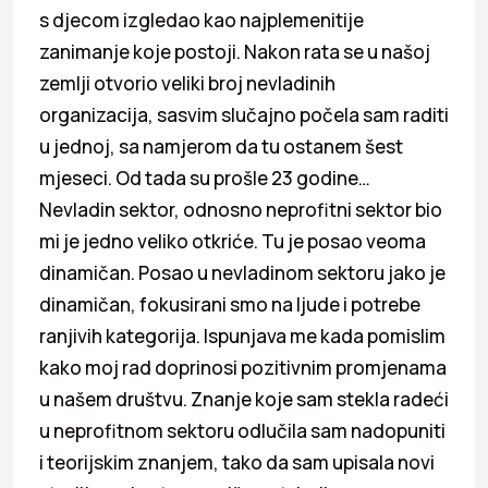
s djecom izgledao kao najplemenitije
zanimanje koje postoji. Nakon rata se u našoj
zemlji otvorio veliki broj nevladinih
organizacija, sasvim slučajno počela sam raditi
u jednoj, sa namjerom da tu ostanem šest
mjeseci. Od tada su prošle 23 godine…
Nevladin sektor, odnosno neprofitni sektor bio
mi je jedno veliko otkriće. Tu je posao veoma
dinamičan. Posao u nevladinom sektoru jako je
dinamičan, fokusirani smo na ljude i potrebe
ranjivih kategorija. Ispunjava me kada pomislim
kako moj rad doprinosi pozitivnim promjenama
u našem društvu. Znanje koje sam stekla radeći
u neprofitnom sektoru odlučila sam nadopuniti
i teorijskim znanjem, tako da sam upisala novi