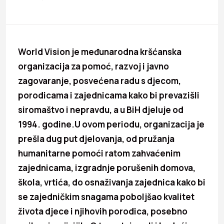
World Vision je međunarodna kršćanska
organizacija za pomoć, razvoj i javno
zagovaranje, posvećena radu s djecom,
porodicama i zajednicama kako bi prevazišli
siromaštvo i nepravdu, a u BiH djeluje od
1994. godine.U ovom periodu, organizacija je
prešla dug put djelovanja, od pružanja
humanitarne pomoći ratom zahvaćenim
zajednicama, izgradnje porušenih domova,
škola, vrtića, do osnaživanja zajednica kako bi
se zajedničkim snagama poboljšao kvalitet
života djece i njihovih porodica, posebno