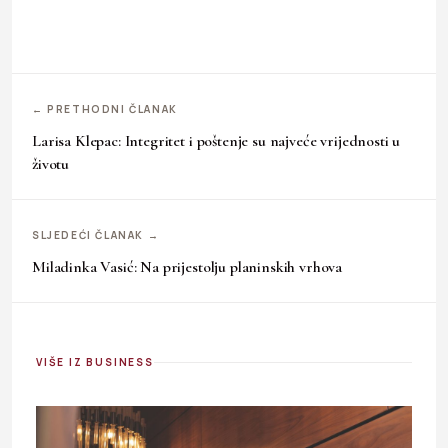
← PRETHODNI ČLANAK
Larisa Klepac: Integritet i poštenje su najveće vrijednosti u
životu
SLJEDEĆI ČLANAK →
Miladinka Vasić: Na prijestolju planinskih vrhova
VIŠE IZ BUSINESS