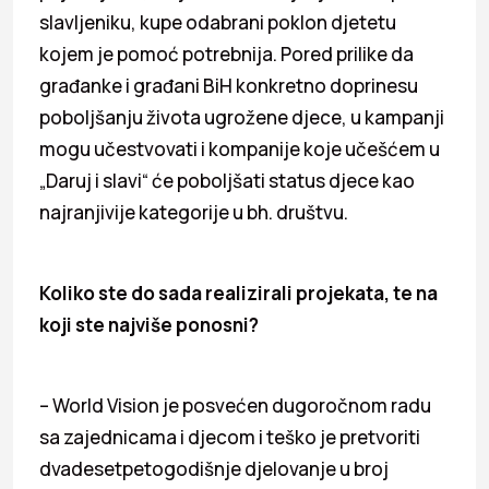
slavljeniku, kupe odabrani poklon djetetu
kojem je pomoć potrebnija. Pored prilike da
građanke i građani BiH konkretno doprinesu
poboljšanju života ugrožene djece, u kampanji
mogu učestvovati i kompanije koje učešćem u
„Daruj i slavi“ će poboljšati status djece kao
najranjivije kategorije u bh. društvu.
Koliko ste do sada realizirali projekata, te na
koji ste najviše ponosni?
– World Vision je posvećen dugoročnom radu
sa zajednicama i djecom i teško je pretvoriti
dvadesetpetogodišnje djelovanje u broj