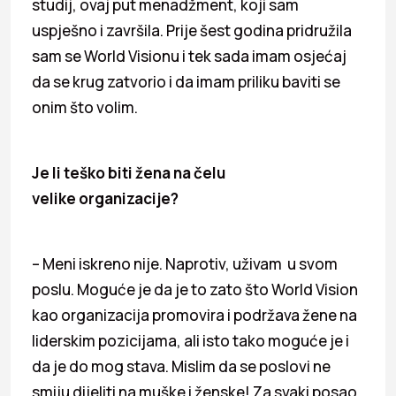
studij, ovaj put menadžment, koji sam
uspješno i završila. Prije šest godina pridružila
sam se World Visionu i tek sada imam osjećaj
da se krug zatvorio i da imam priliku baviti se
onim što volim.
Je li teško biti žena na čelu
velike
organizacije?
– Meni iskreno nije. Naprotiv, uživam u svom
poslu. Moguće je da je to zato što World Vision
kao organizacija promovira i podržava žene na
liderskim pozicijama, ali isto tako moguće je i
da je do mog stava. Mislim da se poslovi ne
smiju dijeliti na muške i ženske! Za svaki posao