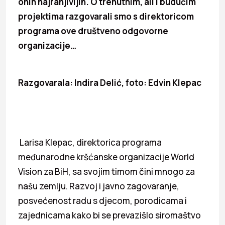
onih najranjivijih. O trenutnim, ali i budućim
projektima razgovarali smo s direktoricom
programa ove društveno odgovorne
organizacije…
Razgovarala: Indira Delić, foto: Edvin Klepac
Larisa Klepac, direktorica programa
međunarodne kršćanske organizacije World
Vision za BiH, sa svojim timom čini mnogo za
našu zemlju. Razvoj i javno zagovaranje,
posvećenost radu s djecom, porodicama i
zajednicama kako bi se prevazišlo siromaštvo