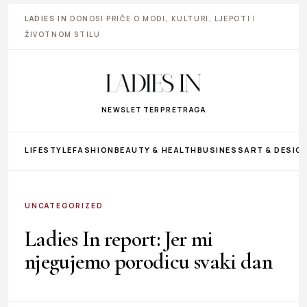
LADIES IN
DONOSI PRIČE O MODI, KULTURI, LJEPOTI I
ŽIVOTNOM STILU
NEWSLETTER
PRETRAGA
LIFESTYLE
FASHION
BEAUTY & HEALTH
BUSINESS
ART & DESIG
UNCATEGORIZED
Ladies In report: Jer mi
njegujemo porodicu svaki dan