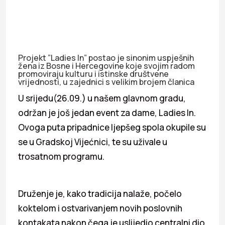
Projekt ”Ladies In” postao je sinonim uspješnih
žena iz Bosne i Hercegovine koje svojim radom
promoviraju kulturu i istinske društvene
vrijednosti, u zajednici s velikim brojem članica
U srijedu(26.09.) u našem glavnom gradu,
održan je još jedan event za dame, Ladies In.
Ovoga puta pripadnice ljepšeg spola okupile su
se u Gradskoj Vijećnici, te su uživale u
trosatnom programu.
Druženje je, kako tradicija nalaže, počelo
koktelom i ostvarivanjem novih poslovnih
kontakata nakon čega je uslijedio centralni dio