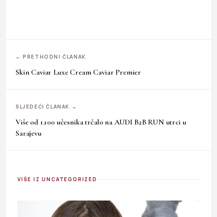
← PRETHODNI ČLANAK
Skin Caviar Luxe Cream Caviar Premier
SLJEDEĆI ČLANAK →
Više od 1.100 učesnika trčalo na AUDI B2B RUN utrci u
Sarajevu
VIŠE IZ UNCATEGORIZED