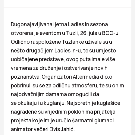
Dugonajavljivana ljetna Ladies In sezona
otvorena je eventom u Tuzli, 26. jula u BCC-u.
Odlično raspoložene Tuzlanke uživale su u
nešto drugačijem Ladies In-u, te su umjesto
uobičajene predstave, ovog puta imale više
vremena za druženje i ostvarivanje novih
poznanstva. Organizatori Altermedia d.o.o.
pobrinuli su se za odličnu atmosferu, te su onim
najodvažnijim damama omogućili da
se okušaju i u kuglanju. Najspretnije kuglašice
nagrađene su vrijednim poklonima prijatelja
projekta koje im je uručio šarmatni glumac i
animator večeri Elvis Jahić.