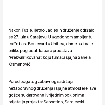
Nakon Tuzle, ljetno Ladies In druženje održalo
se 27. jula u Sarajevu. U ugodonom ambijentu
caffe bara Boulevard u Uniticu, dame su imale
priliku pogledati kabare predstavu
“Prekvalifikovana”, koju tumači sjajna Sanela
Krsmanović.
Pored bogatog zabavnog sadržaja,
nezaboravnog druženja i sjajne atmosfere, sve
gošće su darovane i vrijednim poklonima
prijatelja projekta: Sensation, Sarajevski