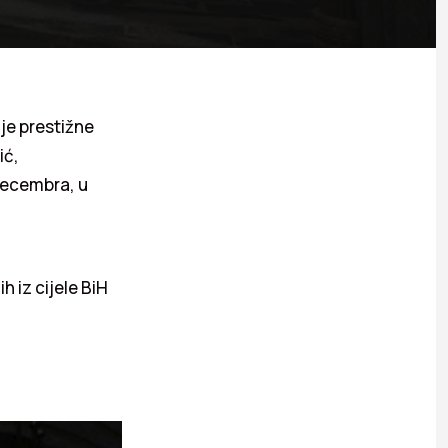
je prestižne
ić,
decembra, u
h iz cijele BiH