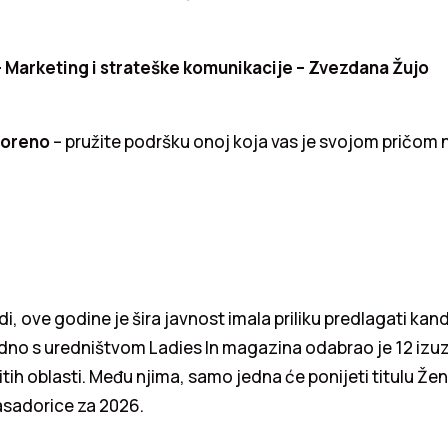
Marketing i strateške komunikacije – Zvezdana Žujo
voreno
– pružite podršku onoj koja vas je svojom pričom 
i, ove godine je šira javnost imala priliku predlagati kand
jedno s uredništvom Ladies In magazina odabrao je 12 izu
čitih oblasti. Među njima, samo jedna će ponijeti titulu Ž
asadorice za 2026.