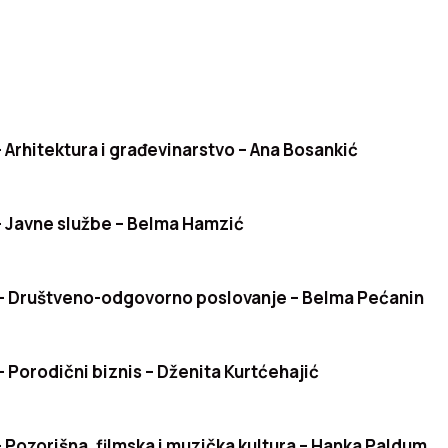
Arhitektura i građevinarstvo – Ana Bosankić
 Javne službe – Belma Hamzić
 Društveno-odgovorno poslovanje –
Belma Pećanin
Porodični biznis – Dženita Kurtćehajić
Pozorišna, filmska i muzička kultura – Hanka Paldum