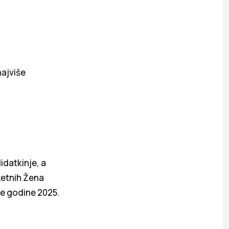
najviše
idatkinje, a
zetnih Žena
ene godine 2025.