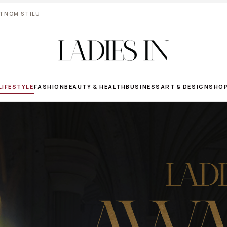
VOTNOM STILU
LIFESTYLE
FASHION
BEAUTY & HEALTH
BUSINESS
ART & DESIGN
SHO