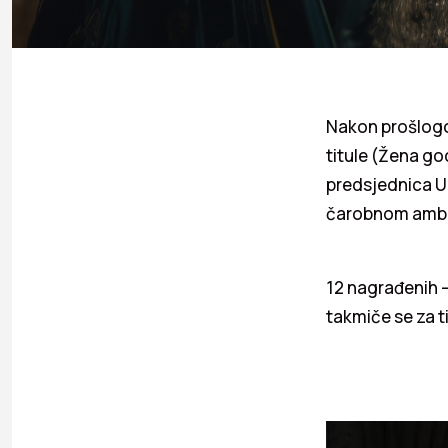
Nakon prošlogod
titule (Žena go
predsjednica Up
čarobnom ambije
12 nagrađenih – 
takmiče se za t