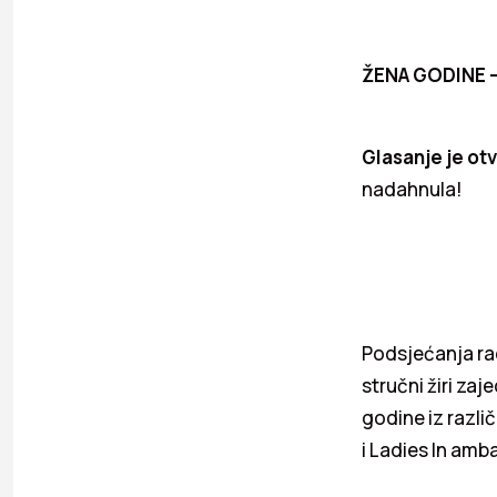
ŽENA GODINE – 
Glasanje je ot
nadahnula!
Podsjećanja rad
stručni žiri za
godine iz razli
i Ladies In amb