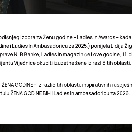
išnjeg Izbora za Ženu godine – Ladies In Awards – kada 
dine i Ladies In Ambasadorica za 2025.) ponijela Lidija Žig
rave NLB Banke, Ladies In magazin će i ove godine, 11. 
ntu Vijećnice okupiti izuzetne žene iz različitih oblasti.
ŽENA GODINE – iz različitih oblasti, inspirativnih i uspješni
itulu ŽENA GODINE BiH i Ladies In ambasadoricu za 2026.