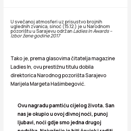
U svečanoj atmosferi uz prisustvo brojnih
uglednih zvanica, sinoć (15.12.) je u Narodnom
pozorištu u Sarajevu održan
Ladies In Awards –
Izbor
žene godine 2017
Tako je, prema glasovima čitatelja magazine
Ladies In, ovu prestižnu titulu dobila
direktorica Narodnog pozorišta Sarajevo
Marijela Margeta Hašimbegović.
Ovu nagradu pamtiću cijelog života. San
nas je okupio u ovoj divnoj noći, punoj
ljubavi, noći gdje smo jedna drugoj
podrška. Najvažnije je biti čovjek i raditi