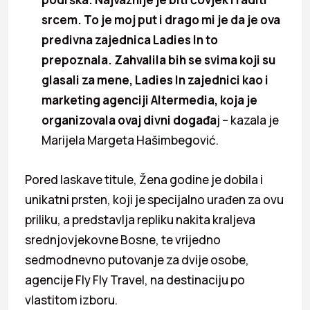
srcem. To je moj put i drago mi je da je ova
predivna zajednica Ladies In to
prepoznala. Zahvalila bih se svima koji su
glasali za mene, Ladies In zajednici kao i
marketing agenciji Altermedia, koja je
organizovala ovaj divni događa
j – kazala je
Marijela Margeta Hašimbegović.
Pored laskave titule, Žena godine je dobila i
unikatni prsten, koji je specijalno urađen za ovu
priliku, a predstavlja repliku nakita kraljeva
srednjovjekovne Bosne, te vrijedno
sedmodnevno putovanje za dvije osobe,
agencije Fly Fly Travel, na destinaciju po
vlastitom izboru.