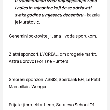
u tradicionalan izbor najuspješnijih žena
Ladies In zajednice koji će se održavati
svake godine u mjesecu decembru
–
kazala
je Muratović.
Generalni pokrovitelj: Jana – voda s porukom.
Zlatni sponzori: L\’OREAL, dm drogerie markt,
Astra Borovo i For The Hunters
Srebreni sponzori: ASBIS, Sberbank BH, Le Petit
Marseillais, Wenger
Prijatelji projekta: Ledo, Sarajevo School Of