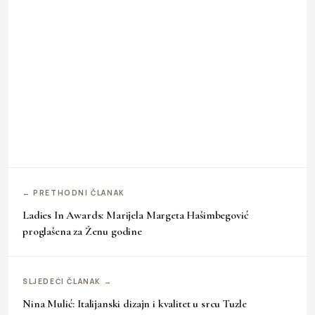
← PRETHODNI ČLANAK
Ladies In Awards: Marijela Margeta Hašimbegović
proglašena za Ženu godine
SLJEDEĆI ČLANAK →
Nina Mulić: Italijanski dizajn i kvalitet u srcu Tuzle