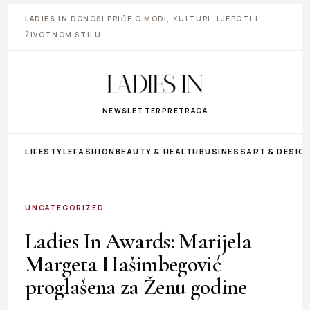
LADIES IN
DONOSI PRIČE O MODI, KULTURI, LJEPOTI I
ŽIVOTNOM STILU
NEWSLETTER
PRETRAGA
LIFESTYLE
FASHION
BEAUTY & HEALTH
BUSINESS
ART & DESIG
UNCATEGORIZED
Ladies In Awards: Marijela
Margeta Hašimbegović
proglašena za Ženu godine