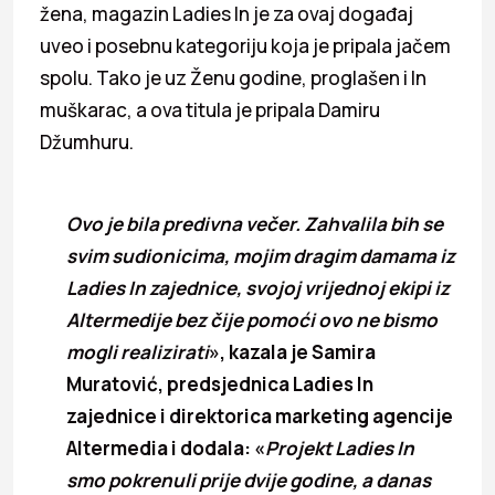
žena, magazin Ladies In je za ovaj događaj
uveo i posebnu kategoriju koja je pripala jačem
spolu. Tako je uz Ženu godine, proglašen i In
muškarac, a ova titula je pripala Damiru
Džumhuru.
Ovo je bila predivna večer. Zahvalila bih se
svim sudionicima, mojim dragim damama iz
Ladies In zajednice, svojoj vrijednoj ekipi iz
Altermedije bez čije pomoći ovo ne bismo
mogli realizirati
», kazala je Samira
Muratović, predsjednica Ladies In
zajednice i direktorica marketing agencije
Altermedia i dodala: «
Projekt Ladies In
smo pokrenuli prije dvije godine, a danas