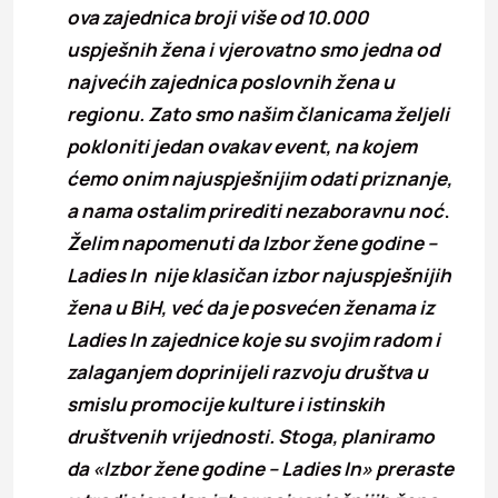
ova zajednica broji više od 10.000
uspješnih žena i vjerovatno smo jedna od
najvećih zajednica poslovnih žena u
regionu. Zato smo naš
im
članicama željeli
pokloniti jedan ovakav event, na kojem
ćemo onim najuspješnijim odati priznanje,
a nama ostalim prirediti nezaboravnu noć
.
Želim napomenuti da Izbor žene godine –
Ladies In nije klasičan izbor najuspješnijih
žena u BiH, već da je posvećen ženama iz
Ladies In zajednice koje su svojim radom i
zalaganjem doprinijeli razvoju društva u
smislu promocije kulture i istinskih
društvenih vrijednosti. Stoga, planiramo
da
«
Izbor žene godine – Ladies In
»
preraste