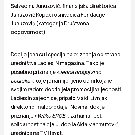
Selvedina Junuzović, finansijska direktorica
Junuzović Kopex i osnivačica Fondacije
Junuzović (kategorija Društvena
odgovornost).
Dodijeljena su i specijalna priznanja od strane
uredništva Ladies IN magazina. Tako je
posebno priznanje «
Jedna drugoj smo
podrška
», koje je namijenjeno dami koja je
svojim radom doprinijela promociji vrijednosti
Ladies In zajednice, pripalo Maidi Livnjak,
direktorici maloprodaje I Novina, dok je
priznanje «
Veliko SRCE
», za humanost i
solidarnost na djelu, dobila Aida Mahmutović,
urednica na TV Hayat.