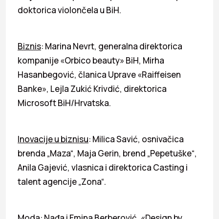
doktorica violončela u BiH.
Biznis
: Marina Nevrt, generalna direktorica
kompanije «Orbico beauty» BiH, Mirha
Hasanbegović, članica Uprave «Raiffeisen
Banke», Lejla Zukić Krivdić, direktorica
Microsoft BiH/Hrvatska.
Inovacije u biznisu
: Milica Savić, osnivačica
brenda „Maza“, Maja Gerin, brend „Pepetuške“,
Anila Gajević, vlasnica i direktorica Casting i
talent agencije „Zona“.
Moda
: Nađa i Emina Berberović, «Design by