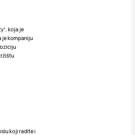
“, koja je
a je kompaniju
oziciju
tržištu
lu koji radite i