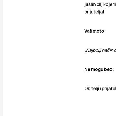
jasan cilj koje
prijatelja!
Vaš moto:
„
Najbolji način
d
Ne mogu bez:
Obitelji i prijat