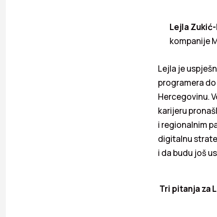
Lejla Zukić-
kompanije M
Lejla je uspješn
programera do d
Hercegovinu. Vo
karijeru pronašl
i regionalnim pa
digitalnu strat
i da budu još us
Tri pitanja za L