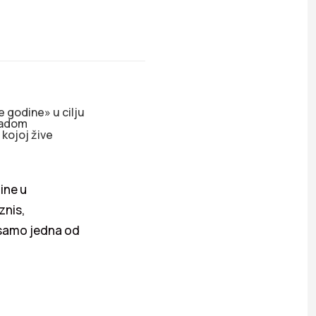
 godine» u cilju
 radom
 kojoj žive
ine u
znis,
 samo jedna od