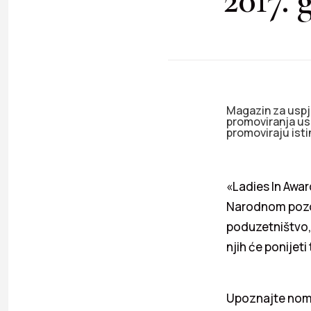
Magazin za uspje
promoviranja usp
promoviraju isti
«Ladies In Awar
Narodnom pozori
poduzetništvo, 
njih će ponijeti
Upoznajte nomin