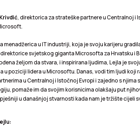
Krivdić
, direktorica za strateške partnere u Centralnoj i 
icrosoft.
a menadžerica u IT industriji, koja je svoju karijeru gradil
irektorice svjetskog giganta Microsofta za Hrvatsku i B
đena željom da stvara, i inspirirana ljudima, Lejla je svo
a u poziciji lidera u Microsoftu. Danas, vodi tim ljudi koji
rtnerima u Centralnoj i Istočnoj Evropi i zajedno s njima s
egiju, pomaže im da svojim korisnicima olakšaju put njihov
pješniji u današnjoj stvarnosti kada nam je tržište cijeli sv
ejlu: