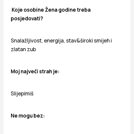
Koje osobine Žena godine treba
posjedovati?
Snalažljivost, energija, stav&široki smijeh i
zlatan zub
Moj najveći strah je:
Slijepimiš
Ne mogu bez: