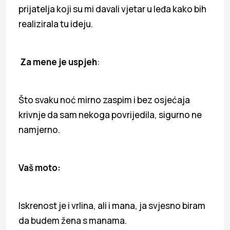
prijatelja koji su mi davali vjetar u leđa kako bih
realizirala tu ideju.
Za mene je uspjeh
:
Što svaku noć mirno zaspim i bez osjećaja
krivnje da sam nekoga povrijedila, sigurno ne
namjerno.
Vaš moto:
Iskrenost je i vrlina, ali i mana, ja svjesno biram
da budem žena s manama.