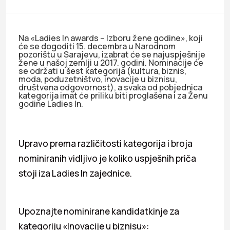
Na «Ladies In awards – Izboru žene godine», koji
će se dogoditi 15. decembra u Narodnom
pozorištu u Sarajevu, izabrat će se najuspješnije
žene u našoj zemlji u 2017. godini. Nominacije će
se održati u šest kategorija (kultura, biznis,
moda, poduzetništvo, inovacije u biznisu,
društvena odgovornost), a svaka od pobjednica
kategorija imat će priliku biti proglašena i za Ženu
godine Ladies In.
Upravo prema različitosti kategorija i broja
nominiranih vidljivo je koliko uspješnih priča
stoji iza Ladies In zajednice.
Upoznajte nominirane kandidatkinje za
kategoriju «Inovacije u biznisu»: