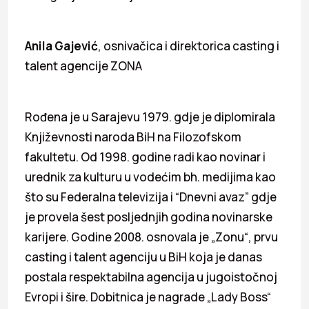
Anila Gajević
, osnivačica i direktorica casting i
talent agencije ZONA
Rođena je u Sarajevu 1979. gdje je diplomirala
Književnosti naroda BiH na Filozofskom
fakultetu. Od 1998. godine radi kao novinar i
urednik za kulturu u vodećim bh. medijima kao
što su Federalna televizija i “Dnevni avaz” gdje
je provela šest posljednjih godina novinarske
karijere. Godine 2008. osnovala je „Zonu“, prvu
casting i talent agenciju u BiH koja je danas
postala respektabilna agencija u jugoistočnoj
Evropi i šire. Dobitnica je nagrade „Lady Boss“