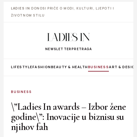
LADIES IN
DONOSI PRIČE O MODI, KULTURI, LJEPOTI I
ŽIVOTNOM STILU
NEWSLETTER
PRETRAGA
LIFESTYLE
FASHION
BEAUTY & HEALTH
BUSINESS
ART & DESIG
BUSINESS
\”Ladies In awards – Izbor žene
godine\”: Inovacije u biznisu su
njihov fah