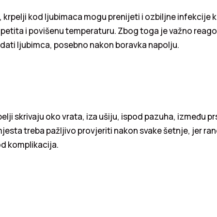
krpelji kod ljubimaca mogu prenijeti i ozbiljne infekcije 
petita i povišenu temperaturu. Zbog toga je važno reagov
dati ljubimca, posebno nakon boravka napolju.
lji skrivaju oko vrata, iza ušiju, ispod pazuha, između prs
esta treba pažljivo provjeriti nakon svake šetnje, jer ra
od komplikacija.