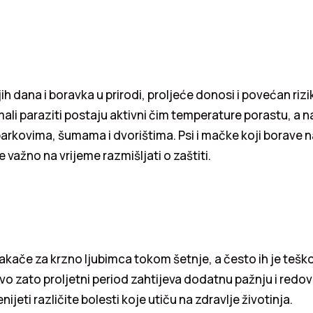
ih dana i boravka u prirodi, proljeće donosi i povećan rizi
mali paraziti postaju aktivni čim temperature porastu, a 
 parkovima, šumama i dvorištima. Psi i mačke koji borave
je važno na vrijeme razmišljati o zaštiti.
 zakače za krzno ljubimca tokom šetnje, a često ih je teš
ravo zato proljetni period zahtijeva dodatnu pažnju i redov
nijeti različite bolesti koje utiču na zdravlje životinja.