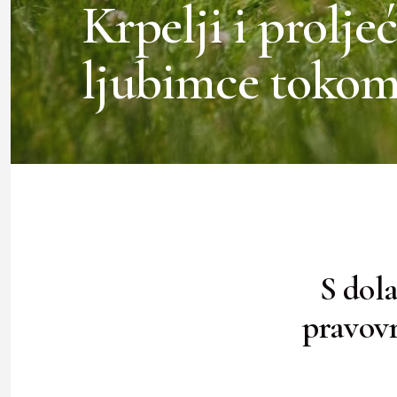
Krpelji i proljeć
ljubimce tokom 
S dola
pravovr