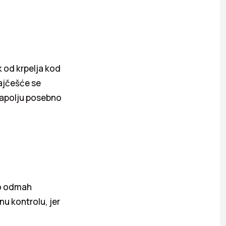
k od krpelja kod
najčešće se
 napolju posebno
ko odmah
nu kontrolu, jer