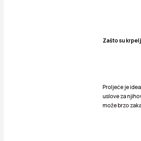
Zašto su krpelj
Proljeće je idea
uslove za njiho
može brzo zakači