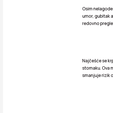
Osim nelagode, 
umor, gubitak a
redovno pregle
Najčešće se krpe
stomaku. Ova mj
smanjuje rizik 