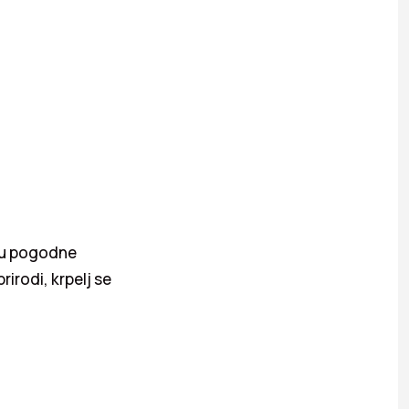
raju pogodne
irodi, krpelj se