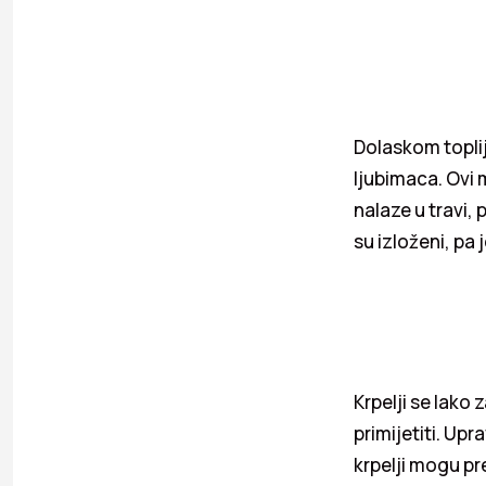
Dolaskom toplij
ljubimaca. Ovi 
nalaze u travi,
su izloženi, pa 
Krpelji se lako
primijetiti. Up
krpelji mogu pre