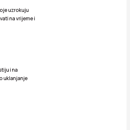
koje uzrokuju
ati na vrijeme i
tiju i na
no uklanjanje