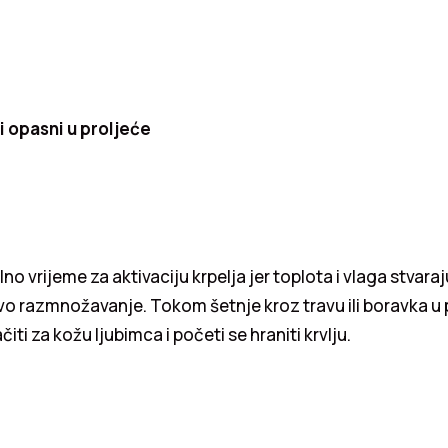
i opasni u proljeće
lno vrijeme za aktivaciju krpelja jer toplota i vlaga stva
vo razmnožavanje. Tokom šetnje kroz travu ili boravka u pr
ti za kožu ljubimca i početi se hraniti krvlju.