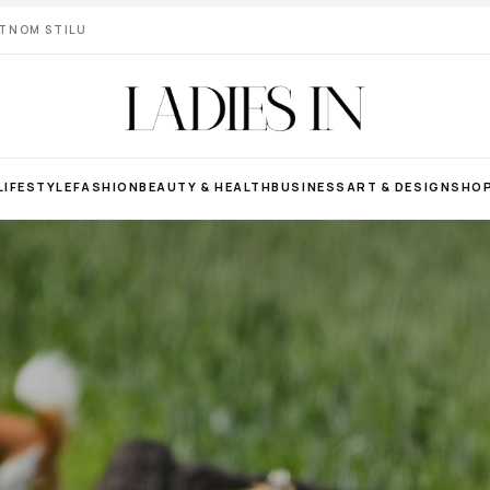
VOTNOM STILU
LIFESTYLE
FASHION
BEAUTY & HEALTH
BUSINESS
ART & DESIGN
SHO