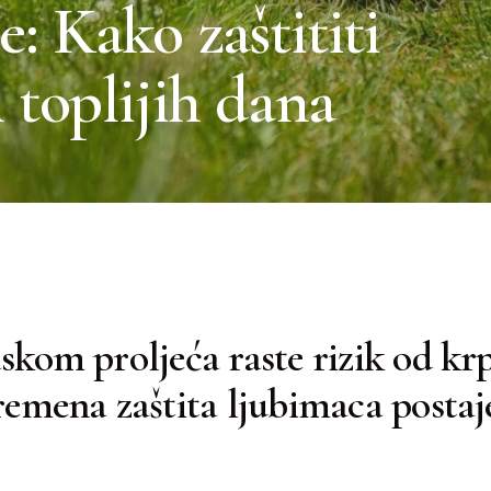
e: Kako zaštititi
toplijih dana
skom proljeća raste rizik od krp
emena zaštita ljubimaca posta