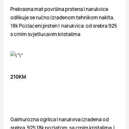
Prekrasna mat površina prstena I narukvice
odlikuje se ručno izrađenom tehnikom nakita.
18k Pozlaćeni prsten I narukvica od srebra 925
s crnim svjetlucavim kristalima
210KM
Galmurozna ogrlica I narukviva izrađena od
srebra 925 18k pozlatom sa crnim kristalima I