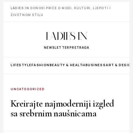
LADIES IN
DONOSI PRIČE O MODI, KULTURI, LJEPOTI I
ŽIVOTNOM STILU
NEWSLETTER
PRETRAGA
LIFESTYLE
FASHION
BEAUTY & HEALTH
BUSINESS
ART & DESIG
UNCATEGORIZED
Kreirajte najmoderniji izgled
sa srebrnim naušnicama