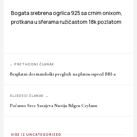
Bogata srebrena ogrlica 925 sa crnim onixom,
protkana u sferama ružičastom 18k pozlatom
← PRETHODNI ČLANAK
Besplatni dermatološki pregledi na platou ispred BBI-a
SLJEDEĆI ČLANAK →
Počasno Srce Sarajeva Nuriju Bilgeu Ceylanu
VIŠE IZ UNCATEGORIZED