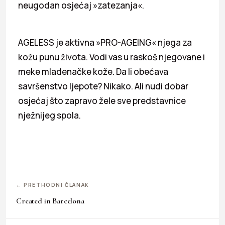
neugodan osjećaj »zatezanja«.
AGELESS je aktivna »PRO-AGEING« njega za
kožu punu života. Vodi vas u raskoš njegovane i
meke mladenačke kože. Da li obećava
savršenstvo ljepote? Nikako. Ali nudi dobar
osjećaj što zapravo žele sve predstavnice
nježnijeg spola.
← PRETHODNI ČLANAK
Created in Barcelona