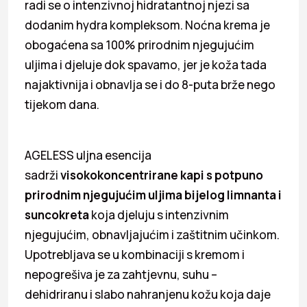
radi se o intenzivnoj hidratantnoj njezi sa
dodanim hydra kompleksom. Noćna krema je
obogaćena sa 100% prirodnim njegujućim
uljima i djeluje dok spavamo, jer je koža tada
najaktivnija i obnavlja se i do 8-puta brže nego
tijekom dana.
AGELESS uljna esencija
sadrži
visokokoncentrirane kapi s potpuno
prirodnim njegujućim uljima bijelog limnanta i
suncokreta
koja djeluju s intenzivnim
njegujućim, obnavljajućim i zaštitnim učinkom.
Upotrebljava se u kombinaciji s kremom i
nepogrešiva je za zahtjevnu, suhu –
dehidriranu i slabo nahranjenu kožu koja daje