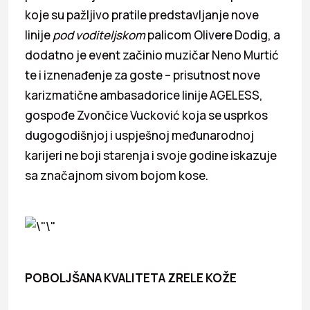
koje su pažljivo pratile predstavljanje nove
linije
pod voditeljskom
palicom Olivere Dodig, a
dodatno je event začinio muzičar Neno Murtić
te i iznenađenje za goste – prisutnost nove
karizmatične ambasadorice linije AGELESS,
gospođe Zvončice Vucković koja se usprkos
dugogodišnjoj i uspješnoj međunarodnoj
karijeri ne boji starenja i svoje godine iskazuje
sa značajnom sivom bojom kose.
POBOLJŠANA KVALITETA ZRELE KOŽE