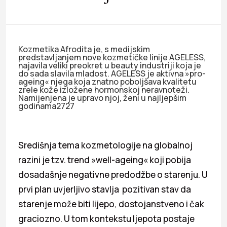
Kozmetika Afrodita je, s medijskim
predstavljanjem nove kozmetičke linije AGELESS,
najavila veliki preokret u beauty industriji koja je
do sada slavila mladost. AGELESS je aktivna »pro-
ageing« njega koja znatno poboljšava kvalitetu
zrele kože izložene hormonskoj neravnoteži.
Namijenjena je upravo njoj, ženi u najljepšim
godinama2727
Središnja tema kozmetologije na globalnoj
razini je tzv. trend »well-ageing« koji pobija
dosadašnje negativne predodžbe o starenju. U
prvi plan uvjerljivo stavlja pozitivan stav da
starenje može biti lijepo, dostojanstveno i čak
graciozno. U tom kontekstu ljepota postaje