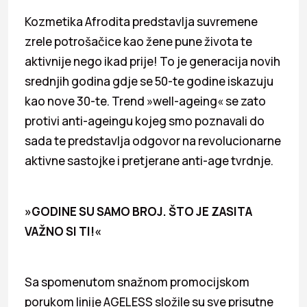
Kozmetika Afrodita predstavlja suvremene
zrele potrošačice kao žene pune života te
aktivnije nego ikad prije! To je generacija novih
srednjih godina gdje se 50-te godine iskazuju
kao nove 30-te. Trend »well-ageing« se zato
protivi anti-ageingu kojeg smo poznavali do
sada te predstavlja odgovor na revolucionarne
aktivne sastojke i pretjerane anti-age tvrdnje.
»GODINE SU SAMO BROJ. ŠTO JE ZASITA
VAŽNO SI TI!«
Sa spomenutom snažnom promocijskom
porukom linije AGELESS složile su sve prisutne