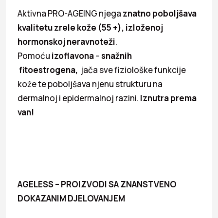
Aktivna PRO-AGEING njega
znatno poboljšava
kvalitetu zrele kože (55 +), izloženoj
hormonskoj neravnoteži
.
Pomoću
izoflavona
–
snažnih
fitoestrogena,
jača sve fiziološke funkcije
kože te poboljšava njenu strukturu na
dermalnoj i epidermalnoj razini.
Iznutra prema
van!
AGELESS – PROIZVODI SA ZNANSTVENO
DOKAZANIM DJELOVANJEM