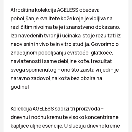
Afroditina kolekcija AGELESS obećava
poboljšanje kvalitete kože koje je vidljiva na
različitim nivoima te je i znanstveno dokazano.
Iza navedenih tvrdnji i učinaka stoje rezultati iz
neovisnih in vivo te in vitro studija. Govorimo o
značajnom poboljšanju čvrstoće, glatkoće,
navlaženosti i same debljine kože. I rezultat
svega spomenutog – ono što zaista vrijedi – je
naravno zadovoljna koža bez obzira na
godine!
Kolekcija AGELESS sadrži tri proizvoda –
dnevnu i noćnu kremu te visoko koncentrirane
kapljice uljne esencije. U slučaju dnevne kreme