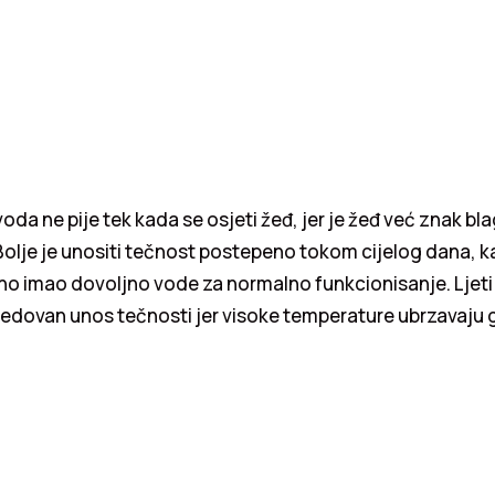
voda ne pije tek kada se osjeti žeđ, jer je žeđ već znak bl
Bolje je unositi tečnost postepeno tokom cijelog dana, k
no imao dovoljno vode za normalno funkcionisanje. Ljeti
 redovan unos tečnosti jer visoke temperature ubrzavaju 