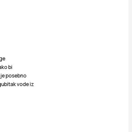
age
ako bi
 je posebno
gubitak vode iz