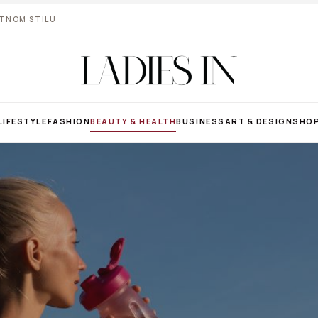
VOTNOM STILU
LIFESTYLE
FASHION
BEAUTY & HEALTH
BUSINESS
ART & DESIGN
SHO