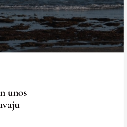
an unos
avaju