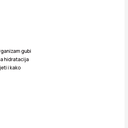
organizam gubi
a hidratacija
jeti i kako