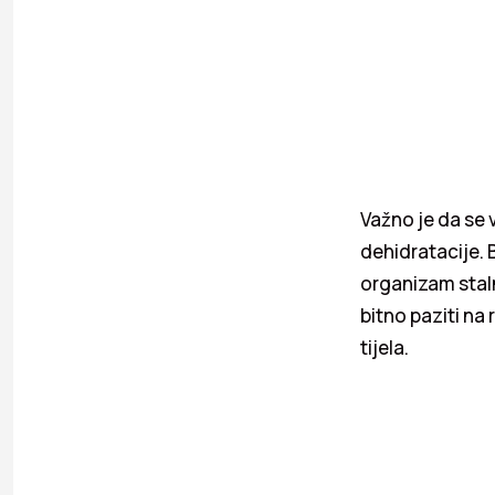
Važno je da se 
dehidratacije. 
organizam stal
bitno paziti na
tijela.