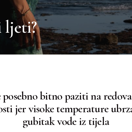
ljeti?
je posebno bitno paziti na redov
osti jer visoke temperature ubrz
gubitak vode iz tijela