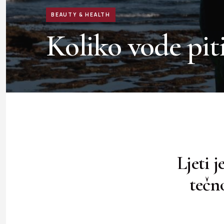
BEAUTY & HEALTH
Koliko vode piti 
Ljeti 
tečn