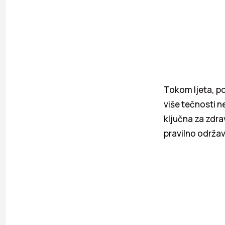
Tokom ljeta, p
više tečnosti n
ključna za zdrav
pravilno održav