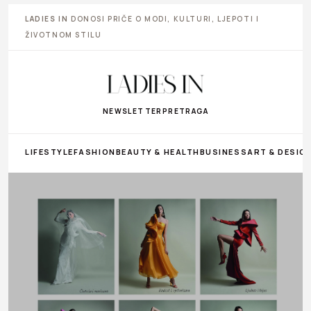
LADIES IN
DONOSI PRIČE O MODI, KULTURI, LJEPOTI I
ŽIVOTNOM STILU
NEWSLETTER
PRETRAGA
LIFESTYLE
FASHION
BEAUTY & HEALTH
BUSINESS
ART & DESIG