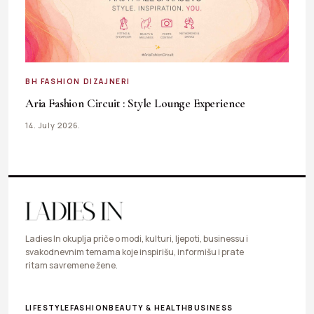
BH FASHION DIZAJNERI
Aria Fashion Circuit : Style Lounge Experience
14. July 2026.
Ladies In okuplja priče o modi, kulturi, ljepoti, businessu i
svakodnevnim temama koje inspirišu, informišu i prate
ritam savremene žene.
LIFESTYLE
FASHION
BEAUTY & HEALTH
BUSINESS