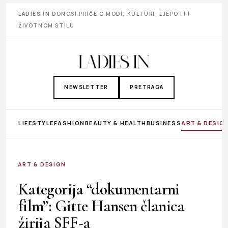
LADIES IN
DONOSI PRIČE O MODI, KULTURI, LJEPOTI I
ŽIVOTNOM STILU
NEWSLETTER
PRETRAGA
LIFESTYLE
FASHION
BEAUTY & HEALTH
BUSINESS
ART & DESIG
ART & DESIGN
Kategorija “dokumentarni
film”: Gitte Hansen članica
žirija SFF-a