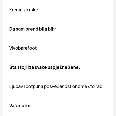
Kreme za ruke
Da sam brend bila bih:
Vivobarefoot
Šta stoji iza svake uspješne žene:
Ljubav i potpuna posvećenost onome što radi
Vaš moto: