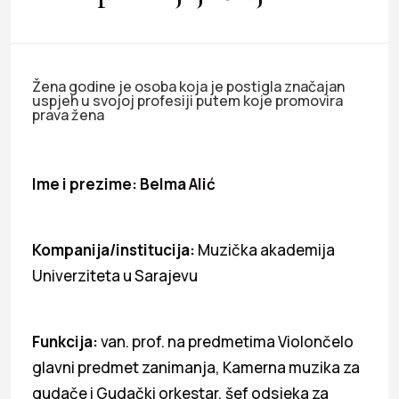
Žena godine je osoba koja je postigla značajan
uspjeh u svojoj profesiji putem koje promovira
prava žena
Ime i prezime: Belma Alić
Kompanija/institucija:
Muzička akademija
Univerziteta u Sarajevu
Funkcija:
van. prof. na predmetima Violončelo
glavni predmet zanimanja, Kamerna muzika za
gudače i Gudački orkestar, šef odsjeka za