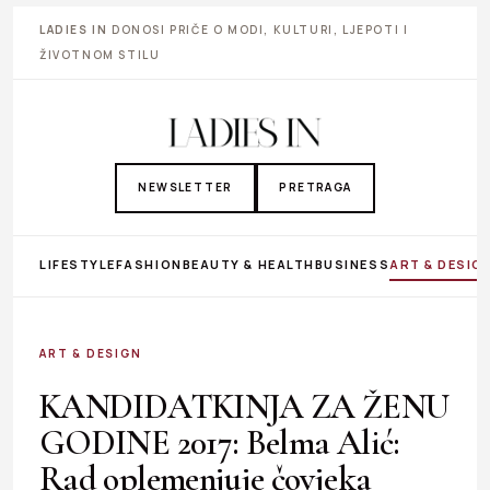
LADIES IN
DONOSI PRIČE O MODI, KULTURI, LJEPOTI I
ŽIVOTNOM STILU
NEWSLETTER
PRETRAGA
LIFESTYLE
FASHION
BEAUTY & HEALTH
BUSINESS
ART & DESIG
ART & DESIGN
KANDIDATKINJA ZA ŽENU
GODINE 2017: Belma Alić:
Rad oplemenjuje čovjeka