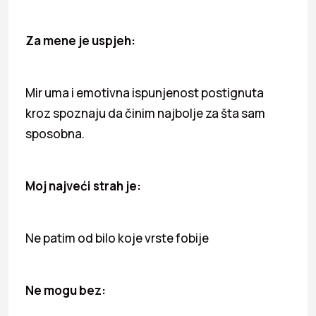
Za mene je uspjeh:
Mir uma i emotivna ispunjenost postignuta
kroz spoznaju da činim najbolje za šta sam
sposobna.
Moj najveći strah je:
Ne patim od bilo koje vrste fobije
Ne mogu bez: