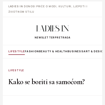
LADIES IN
DONOSI PRIČE O MODI, KULTURI, LJEPOTI I
ŽIVOTNOM STILU
NEWSLETTER
PRETRAGA
LIFESTYLE
FASHION
BEAUTY & HEALTH
BUSINESS
ART & DESIG
LIFESTYLE
Kako se boriti sa samoćom?