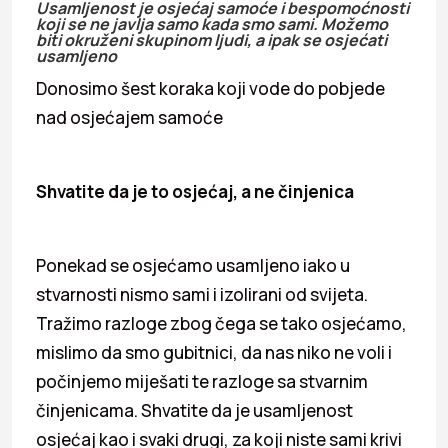
Usamljenost je osjećaj samoće i bespomoćnosti
koji se ne javlja samo kada smo sami. Možemo
biti okruženi skupinom ljudi, a ipak se osjećati
usamljeno
Donosimo šest koraka koji vode do pobjede
nad osjećajem samoće
Shvatite da je to osjećaj, a ne činjenica
Ponekad se osjećamo usamljeno iako u
stvarnosti nismo sami i izolirani od svijeta.
Tražimo razloge zbog čega se tako osjećamo,
mislimo da smo gubitnici, da nas niko ne voli i
počinjemo miješati te razloge sa stvarnim
činjenicama. Shvatite da je usamljenost
osjećaj kao i svaki drugi, za koji niste sami krivi