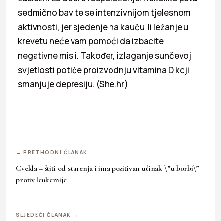
sedmično bavite se intenzivnijom tjelesnom
aktivnosti, jer sjedenje na kauču ili ležanje u
krevetu neće vam pomoći da izbacite
negativne misli. Također, izlaganje sunčevoj
svjetlosti potiče proizvodnju vitamina D koji
smanjuje depresiju. (She.hr)
← PRETHODNI ČLANAK
Cvekla – štiti od starenja i ima pozitivan učinak \”u borbi\”
protiv leukemije
SLJEDEĆI ČLANAK →