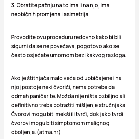
3. Obratite pažnju na to ima li na njoj ima
neobičnih promjena i asimetrija.
Provodite ovu proceduru redovno kako bi bili
sigurni da se ne povećava, pogotovo ako se
često osjećate umornom bez ikakvog razloga.
Ako je štitnjača malo veća od uobičajene i na
njoj postoje neki čvorići, nema potrebe da
odmah paničarite. Možda nije ništa ozbiljno ali
definitivno treba potražiti mišljenje stručnjaka.
Čvorovi mogu biti mekši ili tvrđi, dok jako tvrdi
čvorovi mogu biti simptomom malignog
oboljenja. (atma.hr)