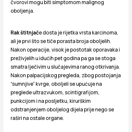
čvorovi mogu biti simptomom malignog
oboljenja.
Rak štitnjač
e dosta je rijetka vrsta karcinoma,
ali je prvi što se tiče porasta broja oboljelih.
Nakon operacije, visok je postotak
oporavaka i
preživjelih u idućih pet godina pa ga se stoga
smatra lječivim u slučajevima ranog otkrivanja.
Nakon palpacijskog pregleda, zbog postojanja
“sumnjive” kvrge, oboljeli se upućuje na
preglede ultrazvukom, scintigrafijom,
punkcijom i na posljetku, kirurškim
odstranjenjem oboljelog dijela prije nego se
raširi na ostale organe.