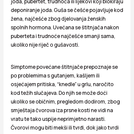
joda, pubertet, trudnoća ili lijekovi koji blokiraju
deponiranje joda. Guša se češće pojavljuje kod
žena, najčešće zbog djelovanja ženskih
spolnih hormona. Uvećana se štitnjača nakon
puberteta i trudnoće najčešće smanji sama,
ukoliko nije riječ o gušavosti.
Simptome povećane štitnjače prepoznaje se
po problemima s gutanjem, kašljem ili
osjećajem pritiska, “knedle” u grlu, naročito
kod težih slučajeva. Do njih se može doći
ukoliko se običnim, pregledom dodirom, zbog
smještaja čvorova iza prsne kosti ne vidi na
vratu te tako uspije neprimjetno narasti.
Čvorovi mogu biti mekši ili tvrđi, dok jako tvrdi