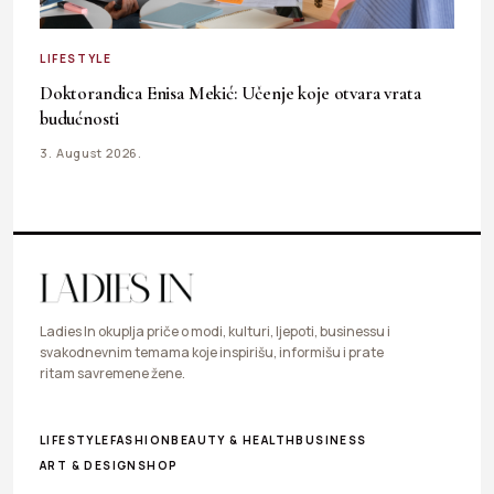
LIFESTYLE
Doktorandica Enisa Mekić: Učenje koje otvara vrata
budućnosti
3. August 2026.
Ladies In okuplja priče o modi, kulturi, ljepoti, businessu i
svakodnevnim temama koje inspirišu, informišu i prate
ritam savremene žene.
LIFESTYLE
FASHION
BEAUTY & HEALTH
BUSINESS
ART & DESIGN
SHOP