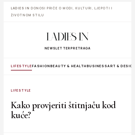
LADIES IN
DONOSI PRIČE O MODI, KULTURI, LJEPOTI I
ŽIVOTNOM STILU
NEWSLETTER
PRETRAGA
LIFESTYLE
FASHION
BEAUTY & HEALTH
BUSINESS
ART & DESIG
LIFESTYLE
Kako provjeriti štitnjaču kod
kuće?