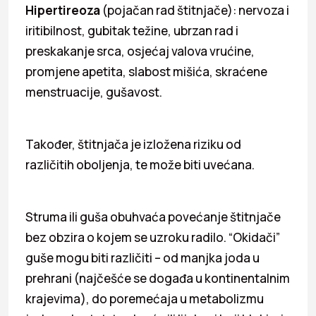
Hipertireoza
(pojačan rad štitnjače): nervoza i
iritibilnost, gubitak težine, ubrzan rad i
preskakanje srca, osjećaj valova vrućine,
promjene apetita, slabost mišića, skraćene
menstruacije, gušavost.
Također, štitnjača je izložena riziku od
različitih oboljenja, te može biti uvećana.
Struma ili guša obuhvaća povećanje štitnjače
bez obzira o kojem se uzroku radilo. “Okidači”
guše mogu biti različiti – od manjka joda u
prehrani (najčešće se događa u kontinentalnim
krajevima), do poremećaja u metabolizmu