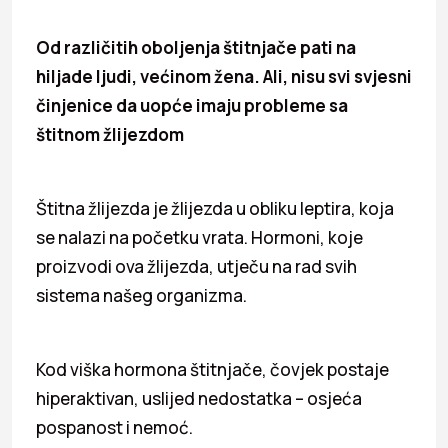
Od različitih oboljenja štitnjače pati na
hiljade ljudi, većinom žena. Ali, nisu svi svjesni
činjenice da uopće imaju probleme sa
štitnom žlijezdom
Štitna žlijezda je žlijezda u obliku leptira, koja
se nalazi na početku vrata. Hormoni, koje
proizvodi ova žlijezda, utječu na rad svih
sistema našeg organizma.
Kod viška hormona štitnjače, čovjek postaje
hiperaktivan, uslijed nedostatka – osjeća
pospanost i nemoć.