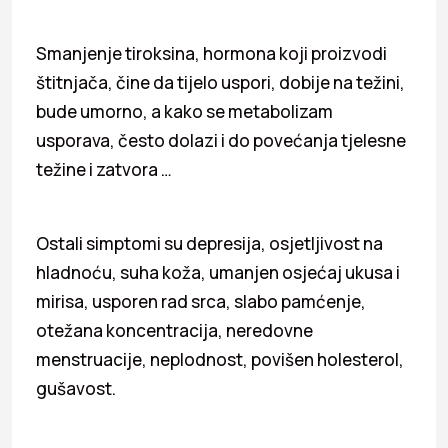
Smanjenje tiroksina, hormona koji proizvodi
štitnjača, čine da tijelo uspori, dobije na težini,
bude umorno, a kako se metabolizam
usporava, često dolazi i do povećanja tjelesne
težine i zatvora …
Ostali simptomi su depresija, osjetljivost na
hladnoću, suha koža, umanjen osjećaj ukusa i
mirisa, usporen rad srca, slabo pamćenje,
otežana koncentracija, neredovne
menstruacije, neplodnost, povišen holesterol,
gušavost.