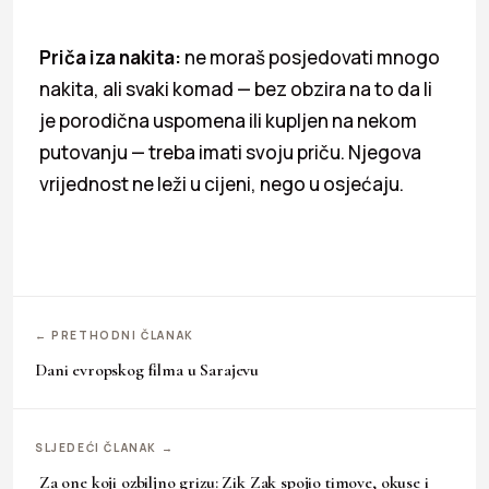
Priča iza nakita:
ne moraš posjedovati mnogo
nakita, ali svaki komad — bez obzira na to da li
je porodična uspomena ili kupljen na nekom
putovanju — treba imati svoju priču. Njegova
vrijednost ne leži u cijeni, nego u osjećaju.
← PRETHODNI ČLANAK
Dani evropskog filma u Sarajevu
SLJEDEĆI ČLANAK →
Za one koji ozbiljno grizu: Zik Zak spojio timove, okuse i