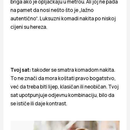
briga ako je opljačkaju u metrou. Ali joj ne pada
na pamet da nosi nešto što je „lažno
autentično“. Luksuzni komadi nakita po niskoj
cijeni su hereza.
Tvoj sat:
također se smatra komadom nakita.
To ne znači da mora koštati pravo bogatstvo,
već da treba biti lijep, klasičan ili neobičan. Tvoj
sat upotpunjuje odjevnu kombinaciju, bilo da
se ističe ili daje kontrast.