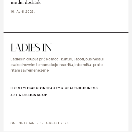
modni dodatak
16. April 2026.
Ladies In okuplja priče o modi, kulturi, ljepoti, businessu i
svakodnevnim temama koje inspirišu, informišu i prate
ritam savremene žene.
LIFESTYLE
FASHION
BEAUTY & HEALTH
BUSINESS
ART & DESIGN
SHOP
ONLINE IZDANJE / 7. AUGUST 2026.