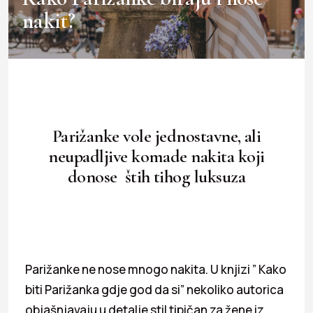
nakit?
Parižanke vole jednostavne, ali
neupadljive komade nakita koji
donose štih tihog luksuza
Parižanke ne nose mnogo nakita. U knjizi ” Kako
biti Parižanka gdje god da si” nekoliko autorica
objašnjavaju u detalje stil tipičan za žene iz