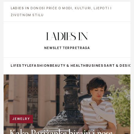
LADIES IN
DONOSI PRIČE O MODI, KULTURI, LJEPOTI I
ŽIVOTNOM STILU
NEWSLETTER
PRETRAGA
LIFESTYLE
FASHION
BEAUTY & HEALTH
BUSINESS
ART & DESIG
JEWELRY
Kako Parižanke biraju i nose