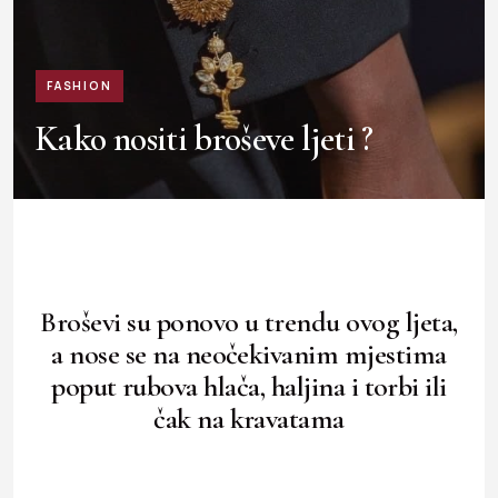
FASHION
Kako nositi broševe ljeti ?
Broševi su ponovo u trendu ovog ljeta,
a nose se na neočekivanim mjestima
poput rubova hlača, haljina i torbi ili
čak na kravatama