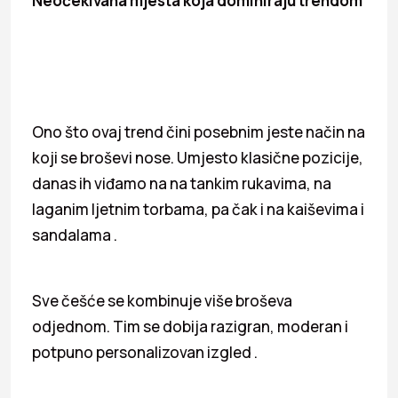
Neočekivana mjesta koja dominiraju trendom
Ono što ovaj trend čini posebnim jeste način na
koji se broševi nose. Umjesto klasične pozicije,
danas ih viđamo na na tankim rukavima, na
laganim ljetnim torbama, pa čak i na kaiševima i
sandalama .
Sve češće se kombinuje više broševa
odjednom. Tim se dobija razigran, moderan i
potpuno personalizovan izgled .