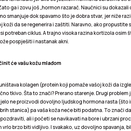
. Zato ga i zovu još „hormon razarač. Naučnici su dokazali 
dno smanjuje dok spavamo što je dobra stvar, jer niže razi
 koži da se regenerira i zaštiti. Naravno, ako propustite 
si potreban ciklus. A trajno visoka razina kortizola osim 
 može pospješiti i nastanak akni.
činit će vašu kožu mlađom
 uništava kolagen (protein koji pomaže vašoj koži da izgl
tično tkivo. Šta to znači? Prerano starenje. Drugi problem 
ijelo ne proizvodi dovoljno ljudskog hormona rasta (što i
rih stanica) pa vaša koža neće biti podatna. To znači da
zdraviti, ali i početi se navikavati na bore i ubrzani pro
vrlo brzo biti vidljivo. I svakako, uz dovoljno spavanja, bi