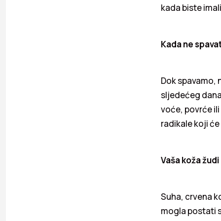
kada biste imal
Kada ne spavat
Dok spavamo, n
sljedećeg dana.
voće, povrće il
radikale koji ć
Vaša koža žud
Suha, crvena ko
mogla postati 