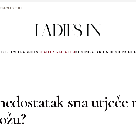
VOTNOM STILU
LIFESTYLE
FASHION
BEAUTY & HEALTH
BUSINESS
ART & DESIGN
SHO
edostatak sna utječe 
kožu?