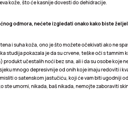
jeva kože, što će kasnije dovesti do dehidracije.
ćnog odmora, nećete izgledati onako kako biste željel
štena i suha koža, ono je što možete očekivati ako ne sp
a studija pokazala je da su crvene, teške oči s tamnim 
produkt učestalih noći bez sna, ali i da su osobe koje n
sjeku mnogo depresivnije od onih koje imaju redoviti i kv
isliti o satenskom jastučiću, koji će vam biti ugodniji 
ko ste umorni, nikada, baš nikada, nemojte zaboraviti skin