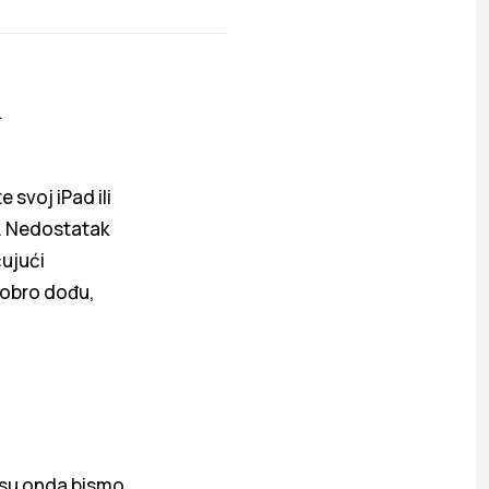
…
 svoj iPad ili
pi. Nedostatak
čujući
dobro dođu,
resu onda bismo