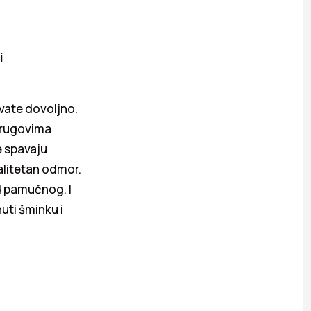
i
avate dovoljno.
krugovima
e spavaju
alitetan odmor.
od pamučnog. I
uti šminku i