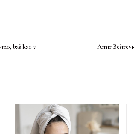
 vino, baš kao u
Amir Beširević: