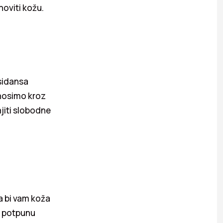
oviti kožu.
sidansa
unosimo kroz
jiti slobodne
a bi vam koža
i potpunu