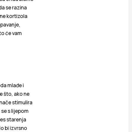
da se razina
ne kortizola
spavanje,
što će vam
eda mlađe i
je što, ako ne
nače stimulira
 se s lijepom
ces starenja
lo bi izvrsno