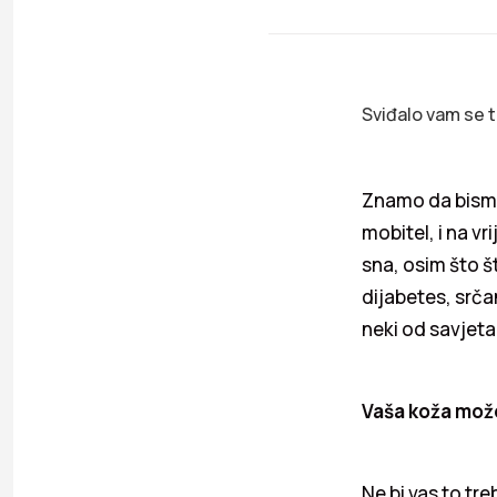
Sviđalo vam se t
Znamo da bismo 
mobitel, i na vr
sna, osim što š
dijabetes, srča
neki od savjet
Vaša koža može
Ne bi vas to tr