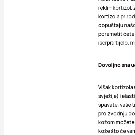
rekli – kortizol
kortizola priro
dopuštaju našoj
poremetit ćete 
iscrpiti tijelo,
Dovoljno sna u
Višak kortizola
svježije) i elas
spavate, vaše t
proizvodnju dob
kožom možete po
kože što će vam 