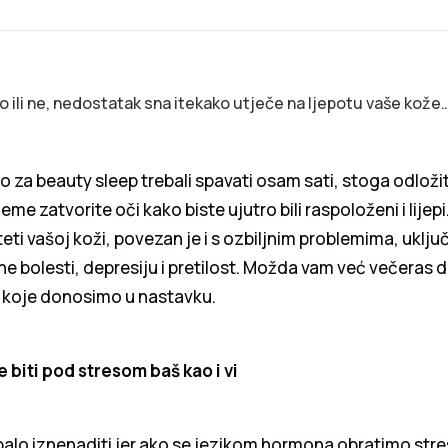
o ili ne, nedostatak sna itekako utječe na ljepotu vaše kože
za beauty sleep trebali spavati osam sati, stoga odložite
ijeme zatvorite oči kako biste ujutro bili raspoloženi i lije
teti vašoj koži, povezan je i s ozbiljnim problemima, uklju
ne bolesti, depresiju i pretilost. Možda vam već večeras 
a koje donosimo u nastavku.
 biti pod stresom baš kao i vi
ebalo iznenaditi jer ako se jezikom hormona obratimo st