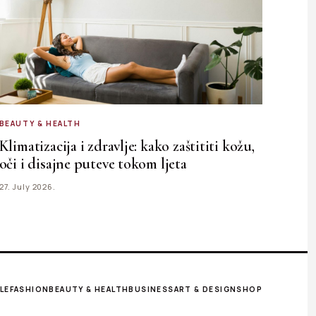
BEAUTY & HEALTH
Klimatizacija i zdravlje: kako zaštititi kožu,
oči i disajne puteve tokom ljeta
27. July 2026.
LE
FASHION
BEAUTY & HEALTH
BUSINESS
ART & DESIGN
SHOP