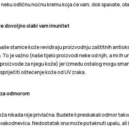
i neku odličnu noćnu kremu koja će vam, dok spavate, obn
e dovoljno slabi vam imunitet
aše stanice kože revidiraju proizvodnju zaštitnih antiok
 To je važno (naše tijelo proizvodi neke od njih, a mi ih 
i proizvode za njegu kože) jer između ostalog mogu sman
e spriječiti oštećenje kože od UV zraka.
i za odmorom
ža nikada nije privlačna. Budete li preskakali odmor takv
svakodnevica. Nedostatak sna može potaknuti upalu, ali 