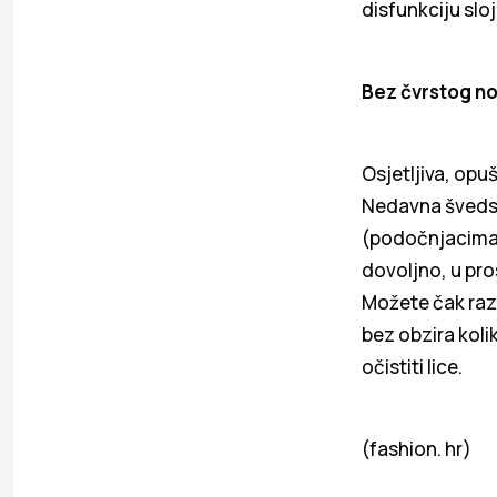
disfunkciju slo
Bez čvrstog no
Osjetljiva, opu
Nedavna švedsk
(podočnjacima) 
dovoljno, u pro
Možete čak razm
bez obzira koli
očistiti lice.
(fashion. hr)