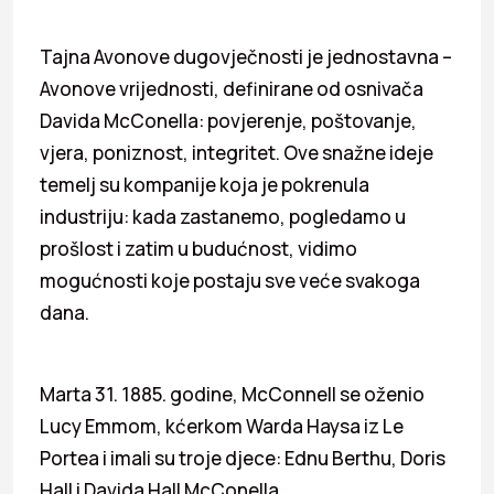
Tajna Avonove dugovječnosti je jednostavna –
Avonove vrijednosti, definirane od osnivača
Davida McConella: povjerenje, poštovanje,
vjera, poniznost, integritet. Ove snažne ideje
temelj su kompanije koja je pokrenula
industriju: kada zastanemo, pogledamo u
prošlost i zatim u budućnost, vidimo
mogućnosti koje postaju sve veće svakoga
dana.
Marta 31. 1885. godine, McConnell se oženio
Lucy Emmom, kćerkom Warda Haysa iz Le
Portea i imali su troje djece: Ednu Berthu, Doris
Hall i Davida Hall McConella.