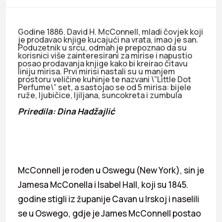
Godine 1886. David H. McConnell, mladi čovjek koji
je prodavao knjige kucajući na vrata, imao je san.
Poduzetnik u srcu, odmah je prepoznao da su
korisnici više zainteresirani za mirise i napustio
posao prodavanja knjige kako bi kreirao čitavu
liniju mirisa. Prvi mirisi nastali su u manjem
prostoru veličine kuhinje te nazvani \”Little Dot
Perfume\” set, a sastojao se od 5 mirisa: bijele
ruže, ljubičice, ljiljana, suncokreta i zumbula
Priredila: Dina Hadžajlić
McConnell je rođen u Oswegu (New York), sin je
Jamesa McConella i Isabel Hall, koji su 1845.
godine stigli iz županije Cavan u Irskoj i naselili
se u Oswego, gdje je James McConnell postao