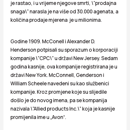
je rastao, i u vrijeme njegove smrti, \”prodajna
snaga\” narasla je na više od 30.000 agenata, a
količina prodaje mjerena je u milionima.
Godine 1909. McConell i Alexander D.
Henderson potpisali su sporazum o korporaciji
kompanije \”CPC\” u državi New Jersey. Sedam
godina kasnije, ova kompanije registrirana je u
državi New York. McConnell, Genderson i
William Scheele navedeni su kao službenici
kompanije. Kroz promjene koje su slijedile
došlo je do novog imena, pa se kompanija
nazivala \”Allied products Inc.\” koja je kasnije
promijenila ime u „Avon“.