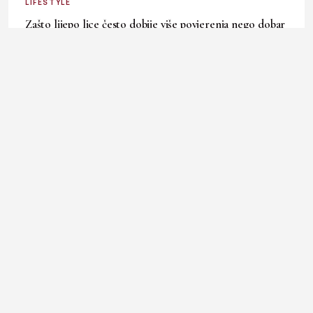
LIFESTYLE
Zašto lijepo lice često dobije više povjerenja nego dobar
karakter?
30. July 2026.
Ladies In okuplja priče o modi, kulturi, ljepoti, businessu i
svakodnevnim temama koje inspirišu, informišu i prate
ritam savremene žene.
LIFESTYLE
FASHION
BEAUTY & HEALTH
BUSINESS
ART & DESIGN
SHOP