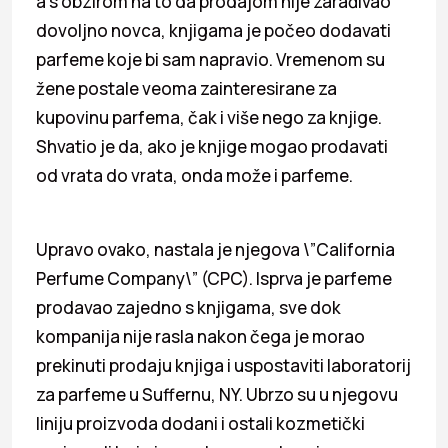
a s obzirom na to da prodajom nije zarađivao
dovoljno novca, knjigama je počeo dodavati
parfeme koje bi sam napravio. Vremenom su
žene postale veoma zainteresirane za
kupovinu parfema, čak i više nego za knjige.
Shvatio je da, ako je knjige mogao prodavati
od vrata do vrata, onda može i parfeme.
Upravo ovako, nastala je njegova \”California
Perfume Company\” (CPC). Isprva je parfeme
prodavao zajedno s knjigama, sve dok
kompanija nije rasla nakon čega je morao
prekinuti prodaju knjiga i uspostaviti laboratorij
za parfeme u Suffernu, NY. Ubrzo su u njegovu
liniju proizvoda dodani i ostali kozmetički