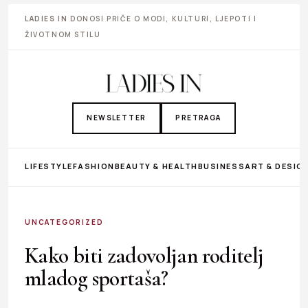
LADIES IN
DONOSI PRIČE O MODI, KULTURI, LJEPOTI I
ŽIVOTNOM STILU
NEWSLETTER
PRETRAGA
LIFESTYLE
FASHION
BEAUTY & HEALTH
BUSINESS
ART & DESIG
UNCATEGORIZED
Kako biti zadovoljan roditelj
mladog sportaša?