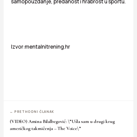
samopouzdanje, predanost i hrabrost u sportu.
Izvor:mentalnitrening.hr
← PRETHODNI ČLANAK
(VIDEO) Amina Bilalbegović: \”Ušla sam u drugi krug
američkog takmičenja – The Voice\”