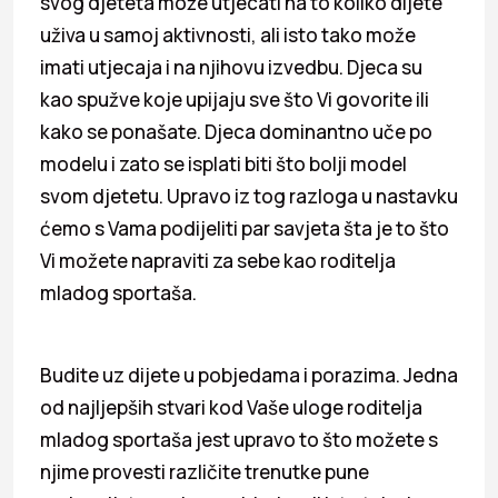
svog djeteta može utjecati na to koliko dijete
uživa u samoj aktivnosti, ali isto tako može
imati utjecaja i na njihovu izvedbu. Djeca su
kao spužve koje upijaju sve što Vi govorite ili
kako se ponašate. Djeca dominantno uče po
modelu i zato se isplati biti što bolji model
svom djetetu. Upravo iz tog razloga u nastavku
ćemo s Vama podijeliti par savjeta šta je to što
Vi možete napraviti za sebe kao roditelja
mladog sportaša.
Budite uz dijete u pobjedama i porazima. Jedna
od najljepših stvari kod Vaše uloge roditelja
mladog sportaša jest upravo to što možete s
njime provesti različite trenutke pune