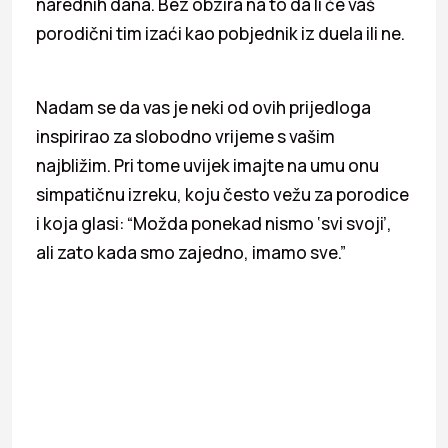
narednih dana. Bez obzira na to da li će vaš
porodični tim izaći kao pobjednik iz duela ili ne.
Nadam se da vas je neki od ovih prijedloga
inspirirao za slobodno vrijeme s vašim
najbližim. Pri tome uvijek imajte na umu onu
simpatičnu izreku, koju često vežu za porodice
i koja glasi: “Možda ponekad nismo ‘svi svoji’,
ali zato kada smo zajedno, imamo sve.”