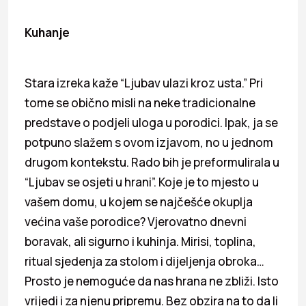
Kuhanje
Stara izreka kaže “Ljubav ulazi kroz usta.” Pri
tome se obično misli na neke tradicionalne
predstave o podjeli uloga u porodici. Ipak, ja se
potpuno slažem s ovom izjavom, no u jednom
drugom kontekstu. Rado bih je preformulirala u
“Ljubav se osjeti u hrani”. Koje je to mjesto u
vašem domu, u kojem se najčešće okuplja
većina vaše porodice? Vjerovatno dnevni
boravak, ali sigurno i kuhinja. Mirisi, toplina,
ritual sjedenja za stolom i dijeljenja obroka…
Prosto je nemoguće da nas hrana ne zbliži. Isto
vrijedi i za njenu pripremu. Bez obzira na to da li