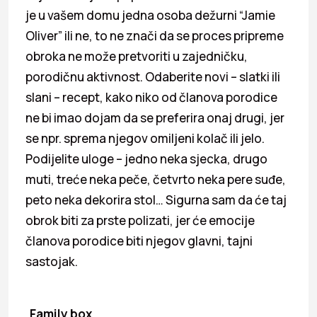
je u vašem domu jedna osoba dežurni “Jamie
Oliver” ili ne, to ne znači da se proces pripreme
obroka ne može pretvoriti u zajedničku,
porodičnu aktivnost. Odaberite novi – slatki ili
slani – recept, kako niko od članova porodice
ne bi imao dojam da se preferira onaj drugi, jer
se npr. sprema njegov omiljeni kolač ili jelo.
Podijelite uloge – jedno neka sjecka, drugo
muti, treće neka peče, četvrto neka pere suđe,
peto neka dekorira stol… Sigurna sam da će taj
obrok biti za prste polizati, jer će emocije
članova porodice biti njegov glavni, tajni
sastojak.
Family box