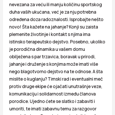
nevezana za veću ili manju količinu sportskog
duha vaših ukućana, već je za nju potrebna
određena doza radoznalosti. Isprobajte nešto
novo! Šta kažete na jahanje? Konji su zaista
plemenite životinje i kontakt s njima ima
istinsko terapeutsko dejstvo. Posebno, ukoliko
je porodična dinamika u vašem domu
obilježena s par trzavica, boravak u prirodi,
jahanje i druženje s konjima može imati više
nego blagotvorno dejstvo na te odnose. A šta
mislite o kuglanju? Timski rad i eventualni meč
protiv druge ekipe će ojačati unutrašnje veze,
komunikaciju i solidarnost između članova
porodice. Ujedno ćete se slatko i zabaviti i
umoriti, te imati zabavnu temu za razgovor