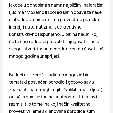
lakoće u odnosima s nama najbližim i najdražim
ljudima? Možemo li i pored silnih obaveza naše
slobodno vrijeme s njima provesti ne po nekoj
inerciji i automatizmu, već kreativno,
konstruktivno i ispunjeno. U biti na način, koji
će te naše odnose produbiti, njegovati i, prije
svega, stvoriti uspomene, koje ćemo čuvati još
mnogo godina unaprijed.
Budući da je prošli Ladies In magazin bio
tematski posvećen porodici i gotovo sav u
znaku tih, nama najbitnijih, “velikih i malih ljudi”,
odlučila sam se i sama sebi postaviti izazov i
razmisliti o tome, na koji način kvalitetno
provesti vrijeme s članovima porodice. Čim