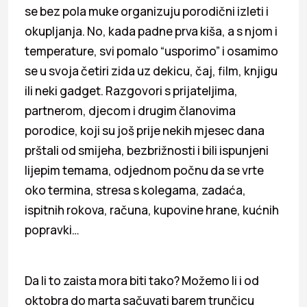
se bez pola muke organizuju porodični izleti i
okupljanja. No, kada padne prva kiša, a s njom i
temperature, svi pomalo “usporimo” i osamimo
se u svoja četiri zida uz dekicu, čaj, film, knjigu
ili neki gadget. Razgovori s prijateljima,
partnerom, djecom i drugim članovima
porodice, koji su još prije nekih mjesec dana
prštali od smijeha, bezbrižnosti i bili ispunjeni
lijepim temama, odjednom počnu da se vrte
oko termina, stresa s kolegama, zadaća,
ispitnih rokova, računa, kupovine hrane, kućnih
popravki…
Da li to zaista mora biti tako? Možemo li i od
oktobra do marta sačuvati barem trunčicu