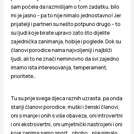
sam počela da razmišljam o tom zadatku, bilo
mi je jasno – pa to nije nimalo jednostavno! Jer
prijatelji i partneri su nešto potpuno drugo – to
su ljudi koje birate upravo zato što dijelite
zajednička zanimanja, hobije i poglede. Dok su
članovi porodice nama najvoljeniji i najbliži
ljudi, ali to ne znači neminovno da svi zajedno
imamo ista interesovanja, temperament,
prioritete…
Tu su prije svega djeca raznih uzrasta, pa onda
stariji članovi porodice, muški i ženski članovi,
oni s manje i onih s više obaveza, oni introvertni
i oni ekstrovertni, oni umjetnički nastrojeni i oni
koje zanima samo sport… ohoho… nije nimalo