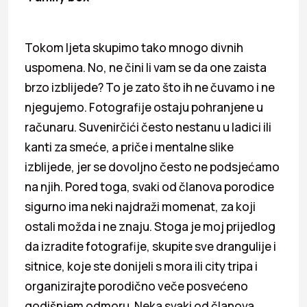
Tokom ljeta skupimo tako mnogo divnih
uspomena. No, ne čini li vam se da one zaista
brzo izblijede? To je zato što ih ne čuvamo i ne
njegujemo. Fotografije ostaju pohranjene u
računaru. Suvenirčići često nestanu u ladici ili
kanti za smeće, a priče i mentalne slike
izblijede, jer se dovoljno često ne podsjećamo
na njih. Pored toga, svaki od članova porodice
sigurno ima neki najdraži momenat, za koji
ostali možda i ne znaju. Stoga je moj prijedlog
da izradite fotografije, skupite sve drangulije i
sitnice, koje ste donijeli s mora ili city tripa i
organizirajte porodično veče posvećeno
godišnjem odmoru. Neka svaki od članova