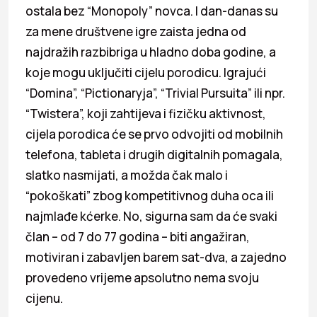
ostala bez “Monopoly” novca. I dan-danas su
za mene društvene igre zaista jedna od
najdražih razbibriga u hladno doba godine, a
koje mogu uključiti cijelu porodicu. Igrajući
“Domina”, “Pictionaryja”, “Trivial Pursuita” ili npr.
“Twistera”, koji zahtijeva i fizičku aktivnost,
cijela porodica će se prvo odvojiti od mobilnih
telefona, tableta i drugih digitalnih pomagala,
slatko nasmijati, a možda čak malo i
“pokoškati” zbog kompetitivnog duha oca ili
najmlađe kćerke. No, sigurna sam da će svaki
član – od 7 do 77 godina – biti angažiran,
motiviran i zabavljen barem sat-dva, a zajedno
provedeno vrijeme apsolutno nema svoju
cijenu.