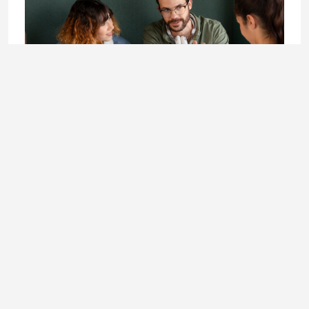
LIFESTYLE
Doktorandica Enisa Mekić: Učenje koje otvara vrata
budućnosti
3. August 2026.
Ladies In okuplja priče o modi, kulturi, ljepoti, businessu i