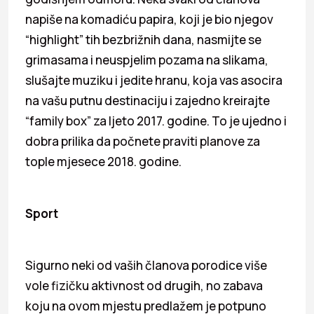
napiše na komadiću papira, koji je bio njegov
“highlight” tih bezbrižnih dana, nasmijte se
grimasama i neuspjelim pozama na slikama,
slušajte muziku i jedite hranu, koja vas asocira
na vašu putnu destinaciju i zajedno kreirajte
“family box” za ljeto 2017. godine. To je ujedno i
dobra prilika da počnete praviti planove za
tople mjesece 2018. godine.
Sport
Sigurno neki od vaših članova porodice više
vole fizičku aktivnost od drugih, no zabava
koju na ovom mjestu predlažem je potpuno