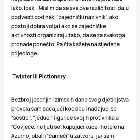
lako. Ipak… Mislim da se sve ove različitosti daju
podvesti pod neki “zajednički nazivnik”, ako
postoji dobra volja i ako se zajedničke
aktivnosti organiziraju tako, da se za svakoga
pronađe ponešto. Pa šta kažete na sljedeće
prijedloge:
Twister ili Pictionery
Bezbroj jesenjih i zimskih dana svog djetinjstva
provela sam bacajući kockicu i nadajući se
“šestici”, “jedući” figurice svojih protivnika u
“Čovječe, ne ljuti se”, kupujući kuće i hotele na
Azurnoj obali i “čameći” u zatvoru, jer sam