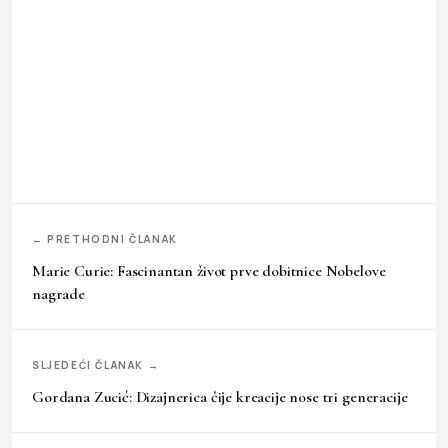
← PRETHODNI ČLANAK
Marie Curie: Fascinantan život prve dobitnice Nobelove
nagrade
SLJEDEĆI ČLANAK →
Gordana Zucić: Dizajnerica čije kreacije nose tri generacije