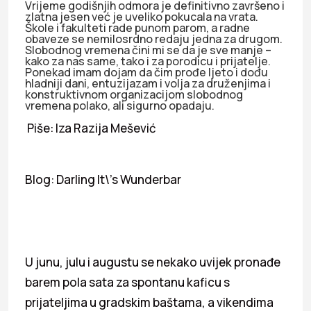
Vrijeme godišnjih odmora je definitivno završeno i
zlatna jesen već je uveliko pokucala na vrata.
Škole i fakulteti rade punom parom, a radne
obaveze se nemilosrdno redaju jedna za drugom.
Slobodnog vremena čini mi se da je sve manje –
kako za nas same, tako i za porodicu i prijatelje.
Ponekad imam dojam da čim prođe ljeto i dođu
hladniji dani, entuzijazam i volja za druženjima i
konstruktivnom organizacijom slobodnog
vremena polako, ali sigurno opadaju.
Piše: Iza Razija Mešević
Blog: Darling It\’s Wunderbar
U junu, julu i augustu se nekako uvijek pronađe
barem pola sata za spontanu kaficu s
prijateljima u gradskim baštama, a vikendima