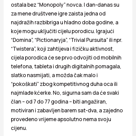
ostala bez “Monopoly” novca. I dan-danas su
za mene društvene igre zaista jedna od
najdražih razbibriga u hladno doba godine, a
koje mogu uključiti cijelu porodicu. Igrajući
“Domina”, “Pictionaryja”, “Trivial Pursuita” ili npr.
“Twistera”, koji zahtijeva i fizičku aktivnost,
cijela porodica će se prvo odvojiti od mobilnih
telefona, tableta i drugih digitalnih pomagala,
slatko nasmijati, a možda čak malo i
“pokoškati” zbog kompetitivnog duha oca ili
najmlađe kćerke. No, sigurna sam da će svaki
član – od 7 do 77 godina – biti angažiran,
motiviran i zabavljen barem sat-dva, a zajedno
provedeno vrijeme apsolutno nema svoju
cijenu.