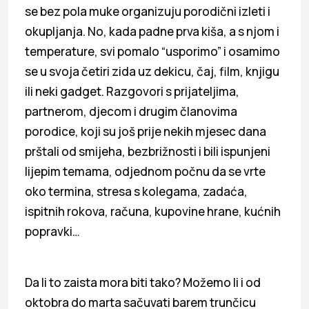
se bez pola muke organizuju porodični izleti i
okupljanja. No, kada padne prva kiša, a s njom i
temperature, svi pomalo “usporimo” i osamimo
se u svoja četiri zida uz dekicu, čaj, film, knjigu
ili neki gadget. Razgovori s prijateljima,
partnerom, djecom i drugim članovima
porodice, koji su još prije nekih mjesec dana
prštali od smijeha, bezbrižnosti i bili ispunjeni
lijepim temama, odjednom počnu da se vrte
oko termina, stresa s kolegama, zadaća,
ispitnih rokova, računa, kupovine hrane, kućnih
popravki…
Da li to zaista mora biti tako? Možemo li i od
oktobra do marta sačuvati barem trunčicu