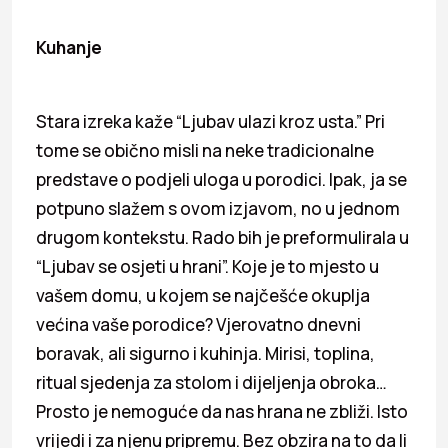
Kuhanje
Stara izreka kaže “Ljubav ulazi kroz usta.” Pri
tome se obično misli na neke tradicionalne
predstave o podjeli uloga u porodici. Ipak, ja se
potpuno slažem s ovom izjavom, no u jednom
drugom kontekstu. Rado bih je preformulirala u
“Ljubav se osjeti u hrani”. Koje je to mjesto u
vašem domu, u kojem se najčešće okuplja
većina vaše porodice? Vjerovatno dnevni
boravak, ali sigurno i kuhinja. Mirisi, toplina,
ritual sjedenja za stolom i dijeljenja obroka…
Prosto je nemoguće da nas hrana ne zbliži. Isto
vrijedi i za njenu pripremu. Bez obzira na to da li