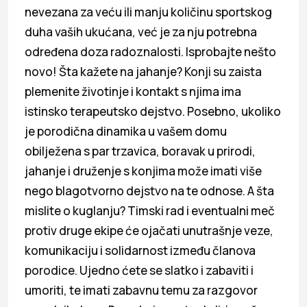
nevezana za veću ili manju količinu sportskog
duha vaših ukućana, već je za nju potrebna
određena doza radoznalosti. Isprobajte nešto
novo! Šta kažete na jahanje? Konji su zaista
plemenite životinje i kontakt s njima ima
istinsko terapeutsko dejstvo. Posebno, ukoliko
je porodična dinamika u vašem domu
obilježena s par trzavica, boravak u prirodi,
jahanje i druženje s konjima može imati više
nego blagotvorno dejstvo na te odnose. A šta
mislite o kuglanju? Timski rad i eventualni meč
protiv druge ekipe će ojačati unutrašnje veze,
komunikaciju i solidarnost između članova
porodice. Ujedno ćete se slatko i zabaviti i
umoriti, te imati zabavnu temu za razgovor