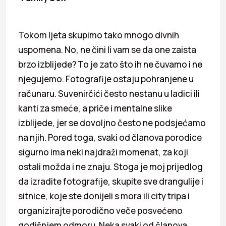
Tokom ljeta skupimo tako mnogo divnih
uspomena. No, ne čini li vam se da one zaista
brzo izblijede? To je zato što ih ne čuvamo i ne
njegujemo. Fotografije ostaju pohranjene u
računaru. Suvenirčići često nestanu u ladici ili
kanti za smeće, a priče i mentalne slike
izblijede, jer se dovoljno često ne podsjećamo
na njih. Pored toga, svaki od članova porodice
sigurno ima neki najdraži momenat, za koji
ostali možda i ne znaju. Stoga je moj prijedlog
da izradite fotografije, skupite sve drangulije i
sitnice, koje ste donijeli s mora ili city tripa i
organizirajte porodično veče posvećeno
godišnjem odmoru. Neka svaki od članova