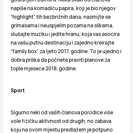
napiše na komadiću papira, koji je bio njegov
“highlight” tih bezbrižnih dana, nasmijte se
grimasama i neuspjelim pozama na slikama,
slušajte muziku i jedite hranu, koja vas asocira
na vašu putnu destinaciju i zajedno kreirajte
“family box” za ljeto 2017. godine. To je ujedno i
dobra prilika da počnete praviti planove za
tople mjesece 2018. godine.
Sport
Sigurno neki od vaših članova porodice više
vole fizičku aktivnost od drugih, no zabava
koju na ovom mjestu predlažem je potpuno