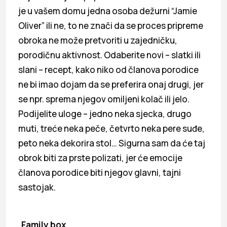
je u vašem domu jedna osoba dežurni “Jamie
Oliver” ili ne, to ne znači da se proces pripreme
obroka ne može pretvoriti u zajedničku,
porodičnu aktivnost. Odaberite novi – slatki ili
slani – recept, kako niko od članova porodice
ne bi imao dojam da se preferira onaj drugi, jer
se npr. sprema njegov omiljeni kolač ili jelo.
Podijelite uloge – jedno neka sjecka, drugo
muti, treće neka peče, četvrto neka pere suđe,
peto neka dekorira stol… Sigurna sam da će taj
obrok biti za prste polizati, jer će emocije
članova porodice biti njegov glavni, tajni
sastojak.
Family box