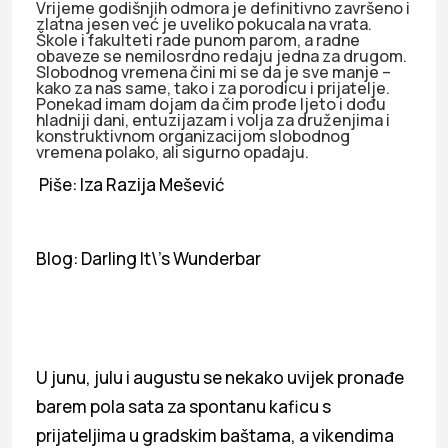
Vrijeme godišnjih odmora je definitivno završeno i
zlatna jesen već je uveliko pokucala na vrata.
Škole i fakulteti rade punom parom, a radne
obaveze se nemilosrdno redaju jedna za drugom.
Slobodnog vremena čini mi se da je sve manje –
kako za nas same, tako i za porodicu i prijatelje.
Ponekad imam dojam da čim prođe ljeto i dođu
hladniji dani, entuzijazam i volja za druženjima i
konstruktivnom organizacijom slobodnog
vremena polako, ali sigurno opadaju.
Piše: Iza Razija Mešević
Blog: Darling It\’s Wunderbar
U junu, julu i augustu se nekako uvijek pronađe
barem pola sata za spontanu kaficu s
prijateljima u gradskim baštama, a vikendima