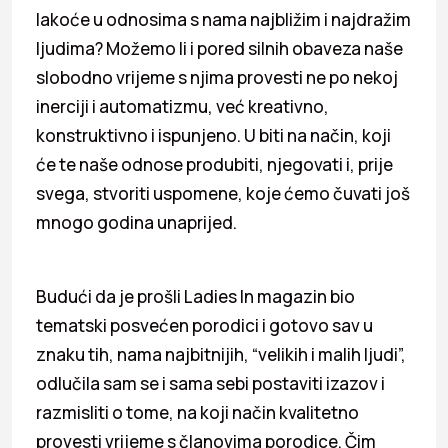
lakoće u odnosima s nama najbližim i najdražim
ljudima? Možemo li i pored silnih obaveza naše
slobodno vrijeme s njima provesti ne po nekoj
inerciji i automatizmu, već kreativno,
konstruktivno i ispunjeno. U biti na način, koji
će te naše odnose produbiti, njegovati i, prije
svega, stvoriti uspomene, koje ćemo čuvati još
mnogo godina unaprijed.
Budući da je prošli Ladies In magazin bio
tematski posvećen porodici i gotovo sav u
znaku tih, nama najbitnijih, “velikih i malih ljudi”,
odlučila sam se i sama sebi postaviti izazov i
razmisliti o tome, na koji način kvalitetno
provesti vrijeme s članovima porodice. Čim