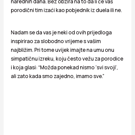
narednih dana. Bez obzira na to da li će vaš
porodični tim izaći kao pobjednik iz duela ili ne.
Nadam se da vas je neki od ovih prijedloga
inspirirao za slobodno vrijeme s vašim
najbližim. Pri tome uvijek imajte na umu onu
simpatičnu izreku, koju često vežu za porodice
i koja glasi: “Možda ponekad nismo ‘svi svoji’,
ali zato kada smo zajedno, imamo sve.”