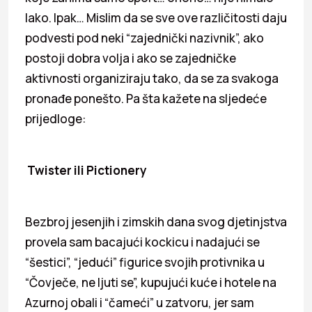
lako. Ipak… Mislim da se sve ove različitosti daju
podvesti pod neki “zajednički nazivnik”, ako
postoji dobra volja i ako se zajedničke
aktivnosti organiziraju tako, da se za svakoga
pronađe ponešto. Pa šta kažete na sljedeće
prijedloge:
Twister ili Pictionery
Bezbroj jesenjih i zimskih dana svog djetinjstva
provela sam bacajući kockicu i nadajući se
“šestici”, “jedući” figurice svojih protivnika u
“Čovječe, ne ljuti se”, kupujući kuće i hotele na
Azurnoj obali i “čameći” u zatvoru, jer sam