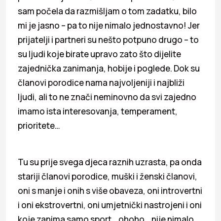
sam počela da razmišljam o tom zadatku, bilo
mi je jasno – pa to nije nimalo jednostavno! Jer
prijatelji i partneri su nešto potpuno drugo – to
su ljudi koje birate upravo zato što dijelite
zajednička zanimanja, hobije i poglede. Dok su
članovi porodice nama najvoljeniji i najbliži
ljudi, ali to ne znači neminovno da svi zajedno
imamo ista interesovanja, temperament,
prioritete…
Tu su prije svega djeca raznih uzrasta, pa onda
stariji članovi porodice, muški i ženski članovi,
oni s manje i onih s više obaveza, oni introvertni
i oni ekstrovertni, oni umjetnički nastrojeni i oni
koje zanima samo sport… ohoho… nije nimalo