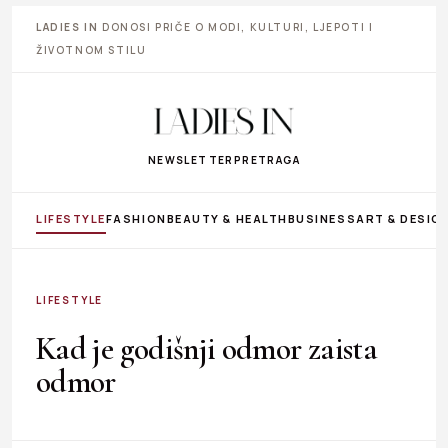
LADIES IN
DONOSI PRIČE O MODI, KULTURI, LJEPOTI I
ŽIVOTNOM STILU
NEWSLETTER
PRETRAGA
LIFESTYLE
FASHION
BEAUTY & HEALTH
BUSINESS
ART & DESIG
LIFESTYLE
Kad je godišnji odmor zaista
odmor