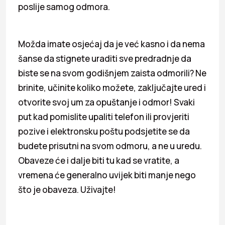
poslije samog odmora.
Možda imate osjećaj da je već kasno i da nema
šanse da stignete uraditi sve predradnje da
biste se na svom godišnjem zaista odmorili? Ne
brinite, učinite koliko možete, zaključajte ured i
otvorite svoj um za opuštanje i odmor! Svaki
put kad pomislite upaliti telefon ili provjeriti
pozive i elektronsku poštu podsjetite se da
budete prisutni na svom odmoru, a ne u uredu.
Obaveze će i dalje biti tu kad se vratite, a
vremena će generalno uvijek biti manje nego
što je obaveza. Uživajte!