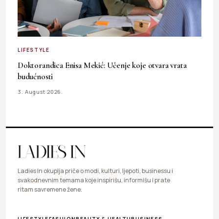
LIFESTYLE
Doktorandica Enisa Mekić: Učenje koje otvara vrata
budućnosti
3. August 2026.
Ladies In okuplja priče o modi, kulturi, ljepoti, businessu i
svakodnevnim temama koje inspirišu, informišu i prate
ritam savremene žene.
LIFESTYLE
FASHION
BEAUTY & HEALTH
BUSINESS