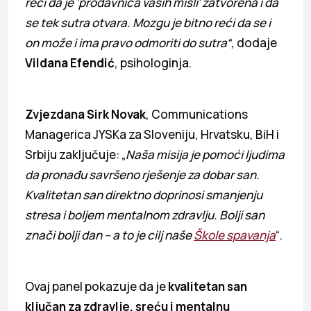
reći da je ‘prodavnica vaših misli’ zatvorena i da
se tek sutra otvara. Mozgu je bitno reći da se i
on može i ima pravo odmoriti do sutra“,
dodaje
Vildana Efendić
, psihologinja.
Zvjezdana Sirk Novak
, Communications
Managerica JYSKa za Sloveniju, Hrvatsku, BiH i
Srbiju zaključuje: „
Naša misija je pomoći ljudima
da pronađu savršeno rješenje za dobar san.
Kvalitetan san direktno doprinosi smanjenju
stresa i boljem mentalnom zdravlju. Bolji san
znači bolji dan – a to je cilj naše
Škole spavanja
“.
Ovaj panel pokazuje da je
kvalitetan san
ključan za zdravlje, sreću i mentalnu