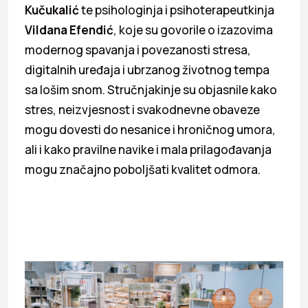
Kučukalić
te psihologinja i psihoterapeutkinja
Vildana Efendić
, koje su govorile o izazovima
modernog spavanja i povezanosti stresa,
digitalnih uređaja i ubrzanog životnog tempa
sa lošim snom. Stručnjakinje su objasnile kako
stres, neizvjesnost i svakodnevne obaveze
mogu dovesti do nesanice i hroničnog umora,
ali i kako pravilne navike i mala prilagođavanja
mogu značajno poboljšati kvalitet odmora.