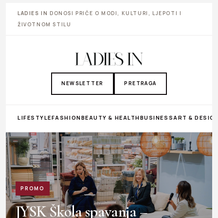
LADIES IN
DONOSI PRIČE O MODI, KULTURI, LJEPOTI I
ŽIVOTNOM STILU
NEWSLETTER
PRETRAGA
LIFESTYLE
FASHION
BEAUTY & HEALTH
BUSINESS
ART & DESIG
PROMO
JYSK Škola spavanja –