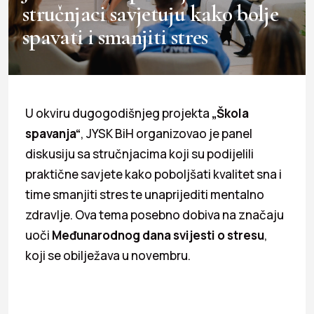
stručnjaci savjetuju kako bolje
spavati i smanjiti stres
U okviru dugogodišnjeg projekta
„Škola
spavanja“
, JYSK BiH organizovao je panel
diskusiju sa stručnjacima koji su podijelili
praktične savjete kako poboljšati kvalitet sna i
time smanjiti stres te unaprijediti mentalno
zdravlje. Ova tema posebno dobiva na značaju
uoči
Međunarodnog dana svijesti o stresu
,
koji se obilježava u novembru.