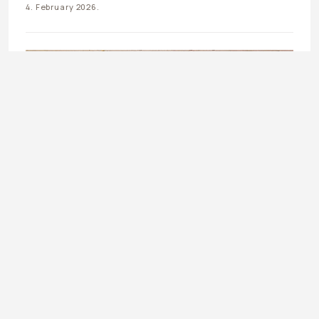
4. February 2026.
PROMO
Zimski favorit: Zašto je tarhana čorba najbolji izbor?
19. January 2026.