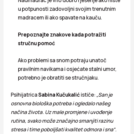
Nadmadrac je vrlo dobro rješenje ako niste
u potpunosti zadovoljni svojim trenutnim
madracem ili ako spavate na kauču.
Prepoznajte znakove kada potražiti
stručnu pomoć
Ako problemi sa snom potraju unatoč
pravilnim navikama i osjećate stalni umor,
potrebno je obratiti se stručnjaku.
Psihijatrica
Sabina Kučukalić
ističe: „
San je
osnovna biološka potreba i ogledalo našeg
načina života. Uz male promjene i
uvođenje
rutina, svako može značajno smanjiti razinu
stresa i time poboljšati kvalitet odmora
i sna“.