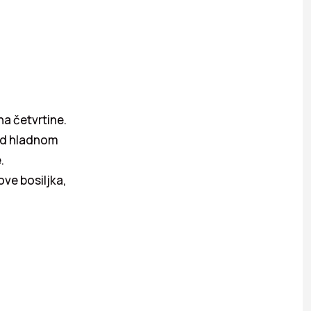
na četvrtine.
pod hladnom
.
ove bosiljka,