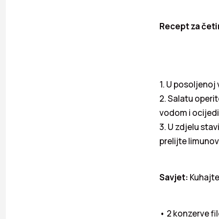
Recept za četi
1. U posoljenoj 
2. Salatu operi
vodom i ocijedi
3. U zdjelu stav
prelijte limuno
Savjet:
Kuhajte 
• 2 konzerve fi