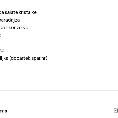
ca salate kristalke
 paradajza
za iz konzerve
k
soli
iljka (dobartek.spar.hr)
nja
E