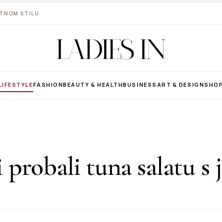
VOTNOM STILU
LIFESTYLE
FASHION
BEAUTY & HEALTH
BUSINESS
ART & DESIGN
SHO
li probali tuna salatu s 