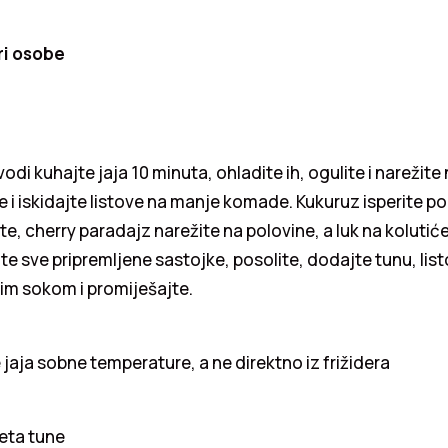
ri osobe
vodi kuhajte jaja 10 minuta, ohladite ih, ogulite i narežite 
te i iskidajte listove na manje komade. Kukuruz isperite 
te, cherry paradajz narežite na polovine, a luk na kolutiće
ite sve pripremljene sastojke, posolite, dodajte tunu, list
vim sokom i promiješajte.
jaja sobne temperature, a ne direktno iz frižidera
leta tune