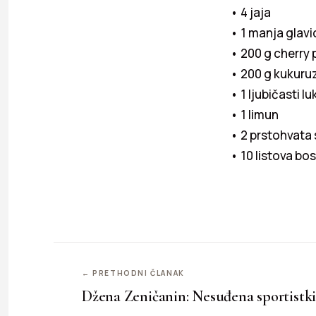
• 4 jaja
• 1 manja glavi
• 200 g cherry
• 200 g kukuru
• 1 ljubičasti lu
• 1 limun
• 2 prstohvata 
• 10 listova bos
← PRETHODNI ČLANAK
Džena Zeničanin: Nesuđena sportistki