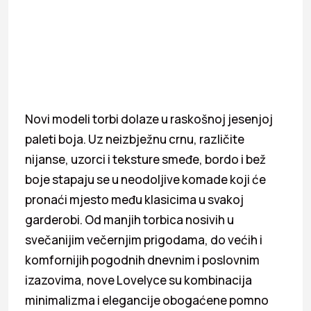
Novi modeli torbi dolaze u raskošnoj jesenjoj
paleti boja. Uz neizbježnu crnu, različite
nijanse, uzorci i teksture smeđe, bordo i bež
boje stapaju se u neodoljive komade koji će
pronaći mjesto među klasicima u svakoj
garderobi. Od manjih torbica nosivih u
svečanijim večernjim prigodama, do većih i
komfornijih pogodnih dnevnim i poslovnim
izazovima, nove Lovelyce su kombinacija
minimalizma i elegancije obogaćene pomno