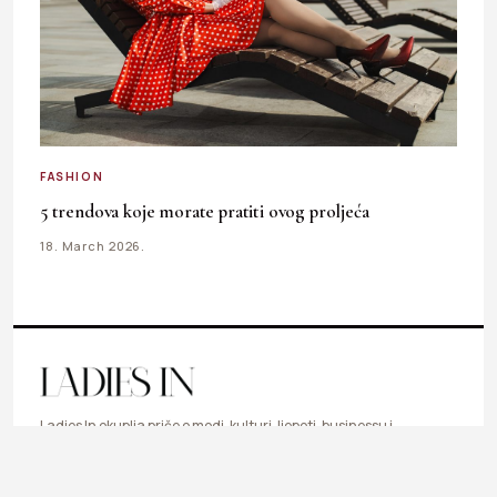
FASHION
5 trendova koje morate pratiti ovog proljeća
18. March 2026.
Ladies In okuplja priče o modi, kulturi, ljepoti, businessu i
svakodnevnim temama koje inspirišu, informišu i prate
ritam savremene žene.