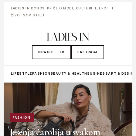
LADIES IN
DONOSI PRIČE O MODI, KULTURI, LJEPOTI I
ŽIVOTNOM STILU
NEWSLETTER
PRETRAGA
LIFESTYLE
FASHION
BEAUTY & HEALTH
BUSINESS
ART & DESIG
FASHION
Jesenja čarolija u svakom