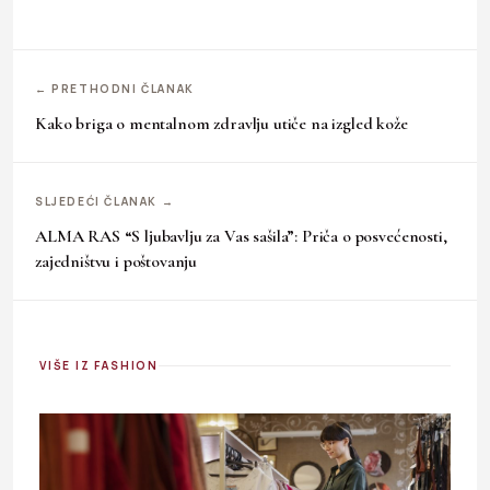
← PRETHODNI ČLANAK
Kako briga o mentalnom zdravlju utiče na izgled kože
SLJEDEĆI ČLANAK →
ALMA RAS “S ljubavlju za Vas sašila”: Priča o posvećenosti,
zajedništvu i poštovanju
VIŠE IZ FASHION