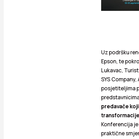
Uz podršku ren
Epson, te pokro
Lukavac, Turis
SYS Company, Ad
posjetiteljima 
predstavnicima 
predavače koji 
transformacije
Konferencija je
praktične smje