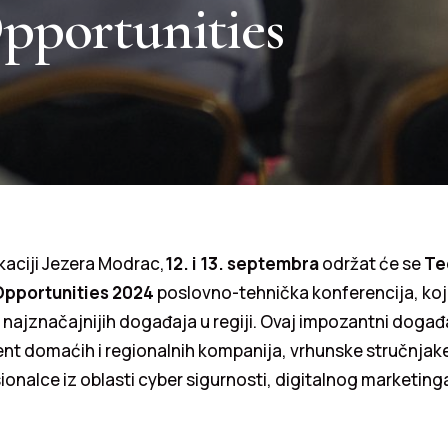
pportunities
kaciji Jezera Modrac,
12. i 13. septembra
održat će se
Te
Opportunities 2024
poslovno-tehnička konferencija, ko
d najznačajnijih događaja u regiji. Ovaj impozantni događa
domaćih i regionalnih kompanija, vrhunske stručnjake i 
ionalce iz oblasti cyber sigurnosti, digitalnog marketin