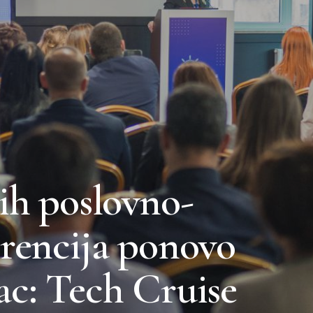
ih poslovno-
erencija ponovo
ac: Tech Cruise