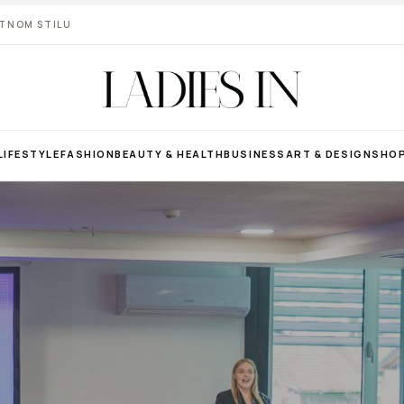
VOTNOM STILU
LIFESTYLE
FASHION
BEAUTY & HEALTH
BUSINESS
ART & DESIGN
SHO