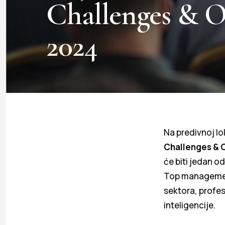
Challenges & O
2024
Na predivnoj lo
Challenges & 
će biti jedan o
Top management 
sektora, profes
inteligencije.