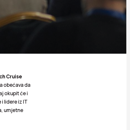
ch Cruise
ja obećava da
j okupit će i
lidere iz IT
ga, umjetne