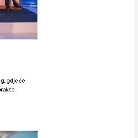
ng
, gdje će
prakse.