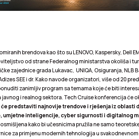
omiranih brendova kao što su LENOVO, Kaspersky, Dell EM
viteljstvo od strane Federalnog ministarstva okoliša i t
tičke zajednice grada Lukavac, UNIQA, Osiguranja, NLB 
izes SEE i dr. Kako navode organizatori, više od 20 pre
ponuditi zanimljiv program sa temama koje će biti intere
javnog i realnog sektora. Tech Cruise konferencija će o
će predstaviti najnovije trendove i rješenja iz oblasti 
, umjetne inteligencije, cyber sigurnosti i digitalnog 
 osmišljena kako bi učesnicima pružila ne samo teoretske
rnice za primjenu modernih tehnologija u svakodnevnom