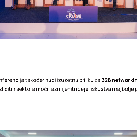
ferencija također nudi izuzetnu priliku za
B2B networki
ličitih sektora moći razmijeniti ideje, iskustva i najbolje 