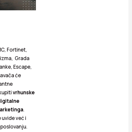
C, Fortinet,
urizma, Grada
Banke, Escape,
davača će
santne
kupiti
vrhunske
digitalne
marketinga
.
 uvide već i
 poslovanju.