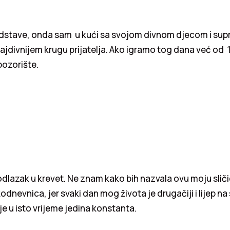
dstave, onda sam u kući sa svojom divnom djecom i supr
jdivnijem krugu prijatelja. Ako igramo tog dana već od 17
pozorište.
 odlazak u krevet. Ne znam kako bih nazvala ovu moju sličic
dnevnica, jer svaki dan mog života je drugačiji i lijep na 
 u isto vrijeme jedina konstanta.