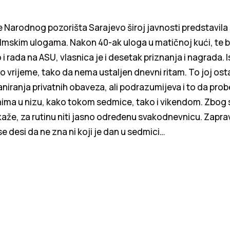
 Narodnog pozorišta Sarajevo široj javnosti predstavila 
 filmskim ulogama. Nakon 40-ak uloga u matičnoj kući, te 
 i rada na ASU, vlasnica je i desetak priznanja i nagrada. 
no vrijeme, tako da nema ustaljen dnevni ritam. To joj ost
niranja privatnih obaveza, ali podrazumijeva i to da probe
ima u nizu, kako tokom sedmice, tako i vikendom. Zbog
aže, za rutinu niti jasno određenu svakodnevnicu. Zapra
se desi da ne zna ni koji je dan u sedmici…