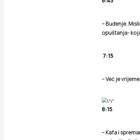
6:45
– Buđenje. Misl
opuštanja- koja
7:15
– Već je vrijem
8:15
– Kafa i sprema