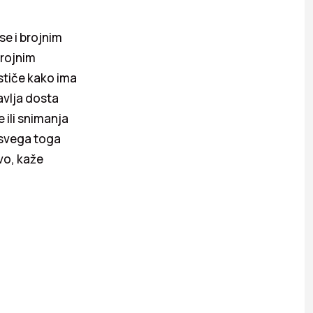
se i brojnim
brojnim
Ističe kako ima
avlja dosta
 ili snimanja
 svega toga
vo, kaže