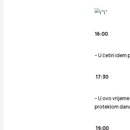
16:00
– U četiri idem
17:30
– U ovo vrijem
proteklom dan
19:00