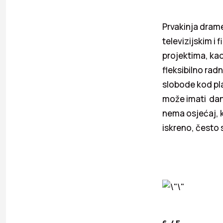
Prvakinja drame
televizijskim i
projektima, kao
fleksibilno rad
slobode kod pla
može imati dan
nema osjećaj, k
iskreno, često 