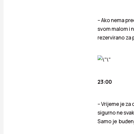
– Ako nema pre
svom malom i na
rezervirano za 
23:00
– Vrijeme je za
sigurno ne svako
Samo je buđenje