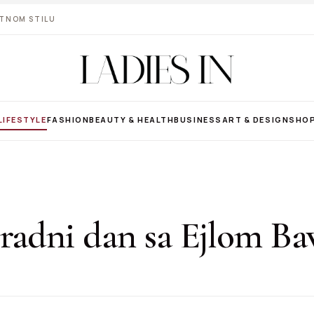
VOTNOM STILU
LIFESTYLE
FASHION
BEAUTY & HEALTH
BUSINESS
ART & DESIGN
SHO
radni dan sa Ejlom Ba