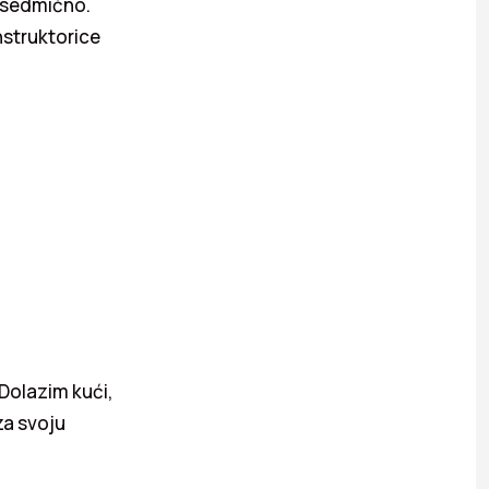
a sedmično.
nstruktorice
Dolazim kući,
za svoju