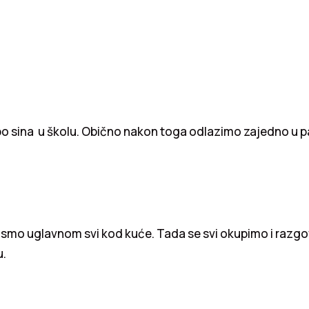
 po sina u školu. Obično nakon toga odlazimo zajedno u p
e smo uglavnom svi kod kuće. Tada se svi okupimo i razg
u.