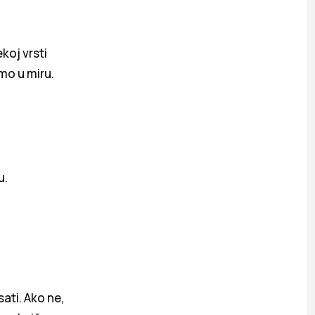
koj vrsti
mo u miru.
u.
ati. Ako ne,