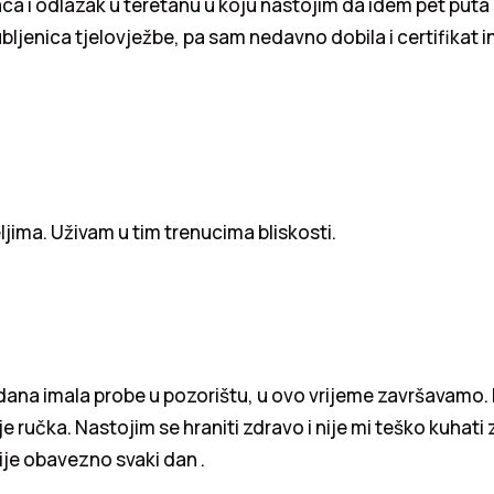
jaca i odlazak u teretanu u koju nastojim da idem pet put
ubljenica tjelovježbe, pa sam nedavno dobila i certifikat i
ljima. Uživam u tim trenucima bliskosti.
ana imala probe u pozorištu, u ovo vrijeme završavamo. 
e ručka. Nastojim se hraniti zdravo i nije mi teško kuhati 
ije obavezno svaki dan .