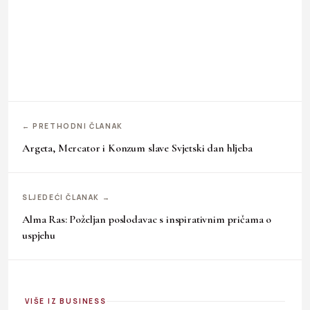
← PRETHODNI ČLANAK
Argeta, Mercator i Konzum slave Svjetski dan hljeba
SLJEDEĆI ČLANAK →
Alma Ras: Poželjan poslodavac s inspirativnim pričama o
uspjehu
VIŠE IZ BUSINESS