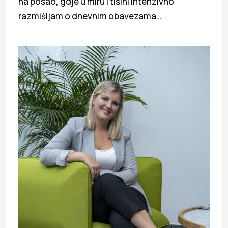
na posao, gdje u miru i tišini intenzivno
razmišljam o dnevnim obavezama…