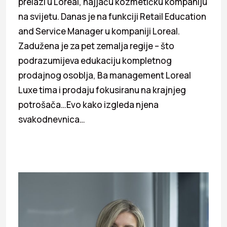
prelazi u Loreal, najjaču kozmetičku kompaniju
na svijetu. Danas je na funkciji Retail Education
and Service Manager u kompaniji Loreal.
Zadužena je za pet zemalja regije – što
podrazumijeva edukaciju kompletnog
prodajnog osoblja, Ba management Loreal
Luxe tima i prodaju fokusiranu na krajnjeg
potrošača…Evo kako izgleda njena
svakodnevnica…