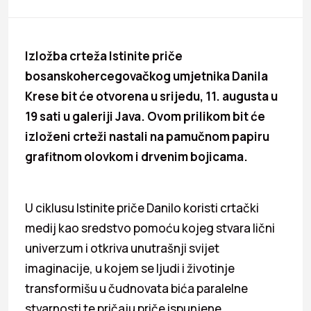
Izložba crteža Istinite priče
bosanskohercegovačkog umjetnika Danila
Krese bit će otvorena u srijedu, 11. augusta u
19 sati u galeriji Java. Ovom prilikom bit će
izloženi crteži nastali na pamučnom papiru
grafitnom olovkom i drvenim bojicama.
U ciklusu Istinite priče Danilo koristi crtački
medij kao sredstvo pomoću kojeg stvara lični
univerzum i otkriva unutrašnji svijet
imaginacije, u kojem se ljudi i životinje
transformišu u čudnovata bića paralelne
stvarnosti te pričaju priče ispunjene