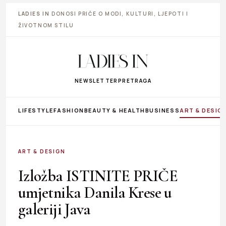
LADIES IN
DONOSI PRIČE O MODI, KULTURI, LJEPOTI I
ŽIVOTNOM STILU
NEWSLETTER
PRETRAGA
LIFESTYLE
FASHION
BEAUTY & HEALTH
BUSINESS
ART & DESIG
ART & DESIGN
Izložba ISTINITE PRIČE
umjetnika Danila Krese u
galeriji Java