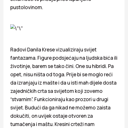
pustolovinom.
Radovi Danila Krese vizualiziraju svijet
fantazama. Figure podsjećaju na ljudska bića ili
životinje, barem se tako čini. One su hibridi. Pa
opet, nisu ništa od toga. Prije bi se moglo reći
da izranjaju iz mašte i da u isti mah dijele dosta
zajedničkih crta sa svijetom koji zovemo
“stvarnim”. Funkcioniraju kao prozori u drugi
svijet. Budući da ga nikad ne možemo zaista
dokučiti, on uvijek ostaje otvoren za
tumačenja i maštu. Kresini crteži nam