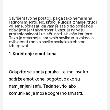
Savršenstvo ne postoji, pa ga tako nema ni na
radnom mjestu. No, bitno je uložiti znanje, trud i
vrijeme, pokazati da vam je stalo do posla koji
obavljate jer takve stvari ukazuju na vašu
profesionalnost i utječu na tijek vaše karijere.
Tako je stvaranje ispravnih navika vrlo važno, a
ovih deset radnih navika svakako trebamo
izbjegavati
1. Korištenje emotikona
Oduprite se slanju poruka ili e-mailova koji
sadrže emotikone, pogotovo ako su
namijenjeni šefu. Tada se vrlo lako
komunikacija može pogrešno shvatiti.