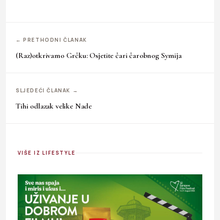
← PRETHODNI ČLANAK
(Raz)otkrivamo Grčku: Osjetite čari čarobnog Symija
SLJEDEĆI ČLANAK →
Tihi odlazak velike Nade
VIŠE IZ LIFESTYLE