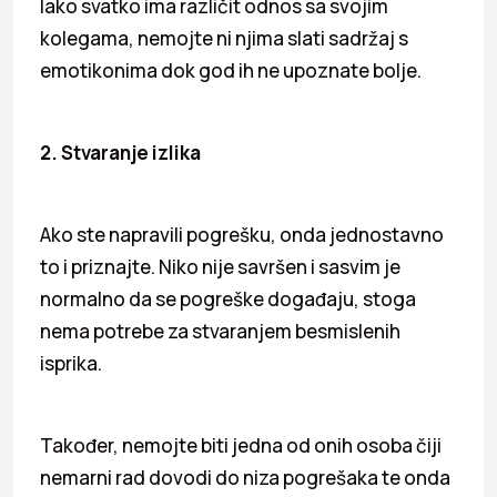
Iako svatko ima različit odnos sa svojim
kolegama, nemojte ni njima slati sadržaj s
emotikonima dok god ih ne upoznate bolje.
2. Stvaranje izlika
Ako ste napravili pogrešku, onda jednostavno
to i priznajte. Niko nije savršen i sasvim je
normalno da se pogreške događaju, stoga
nema potrebe za stvaranjem besmislenih
isprika.
Također, nemojte biti jedna od onih osoba čiji
nemarni rad dovodi do niza pogrešaka te onda