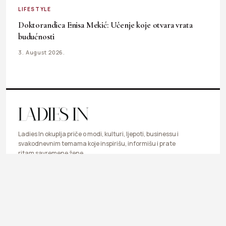
LIFESTYLE
Doktorandica Enisa Mekić: Učenje koje otvara vrata
budućnosti
3. August 2026.
Ladies In okuplja priče o modi, kulturi, ljepoti, businessu i
svakodnevnim temama koje inspirišu, informišu i prate
ritam savremene žene.
LIFESTYLE
FASHION
BEAUTY & HEALTH
BUSINESS
ART & DESIGN
SHOP