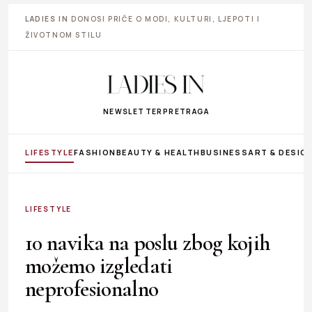
LADIES IN
DONOSI PRIČE O MODI, KULTURI, LJEPOTI I
ŽIVOTNOM STILU
NEWSLETTER
PRETRAGA
LIFESTYLE
FASHION
BEAUTY & HEALTH
BUSINESS
ART & DESIG
LIFESTYLE
10 navika na poslu zbog kojih
možemo izgledati
neprofesionalno