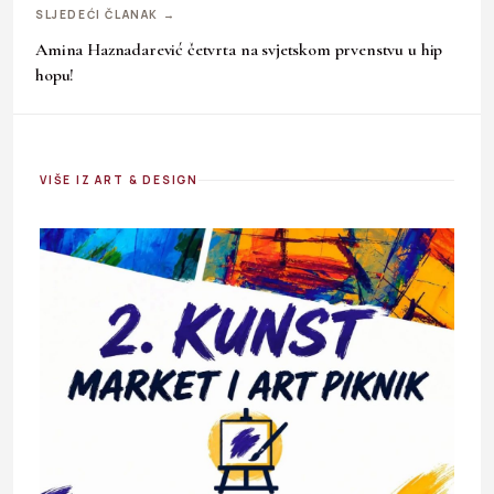
SLJEDEĆI ČLANAK →
Amina Haznadarević četvrta na svjetskom prvenstvu u hip
hopu!
VIŠE IZ ART & DESIGN