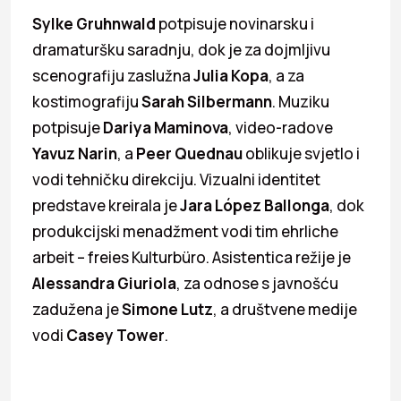
Sylke Gruhnwald
potpisuje novinarsku i
dramaturšku saradnju, dok je za dojmljivu
scenografiju zaslužna
Julia Kopa
, a za
kostimografiju
Sarah Silbermann
. Muziku
potpisuje
Dariya Maminova
, video-radove
Yavuz Narin
, a
Peer Quednau
oblikuje svjetlo i
vodi tehničku direkciju. Vizualni identitet
predstave kreirala je
Jara López Ballonga
, dok
produkcijski menadžment vodi tim ehrliche
arbeit – freies Kulturbüro. Asistentica režije je
Alessandra Giuriola
, za odnose s javnošću
zadužena je
Simone Lutz
, a društvene medije
vodi
Casey Tower
.