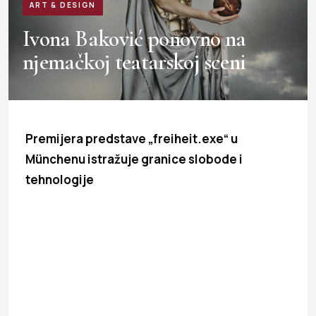
ART & DESIGN
Ivona Baković ponovno na
njemačkoj teatarskoj sceni
Premijera predstave „freiheit.exe“ u
Münchenu istražuje granice slobode i
tehnologije