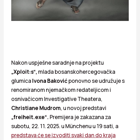
Nakon uspješne saradnje na projektu
„Xploit:s“,
mlada bosanskohercegovačka
glumica
Ivona Baković
ponovno se udružuje s
renomiranom njemačkom redateljicom i
osnivačicom Investigative Theatera,
Christiane Mudrom
, u novoj predstavi
„freiheit.exe“.
Premijera je zakazana za
subotu, 22. 11. 2025. u Münchenu u 19 sati, a
predstava će se izvoditi svaki dan do kraja