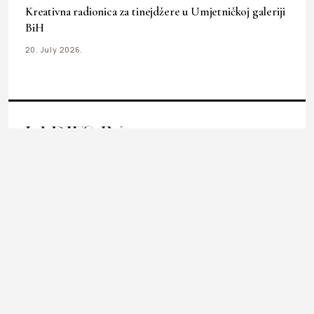
ART & DESIGN
Kreativna radionica za tinejdžere u Umjetničkoj galeriji
BiH
20. July 2026.
Ladies In okuplja priče o modi, kulturi, ljepoti, businessu i
svakodnevnim temama koje inspirišu, informišu i prate