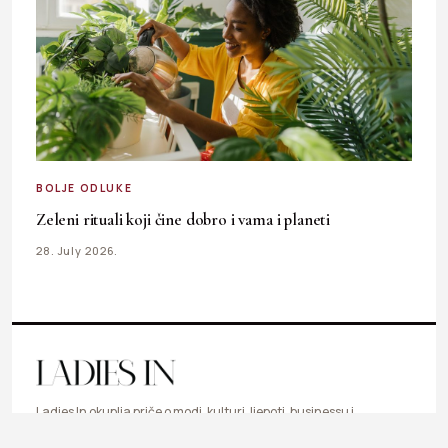
BOLJE ODLUKE
Zeleni rituali koji čine dobro i vama i planeti
28. July 2026.
Ladies In okuplja priče o modi, kulturi, ljepoti, businessu i
svakodnevnim temama koje inspirišu, informišu i prate