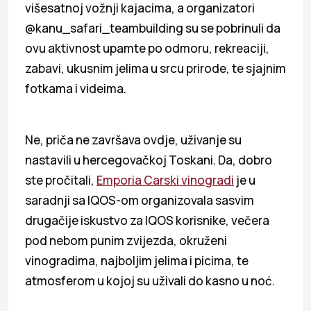
višesatnoj vožnji kajacima, a organizatori
@kanu_safari_teambuilding su se pobrinuli da
ovu aktivnost upamte po odmoru, rekreaciji,
zabavi, ukusnim jelima u srcu prirode, te sjajnim
fotkama i videima.
Ne, priča ne završava ovdje, uživanje su
nastavili u hercegovačkoj Toskani. Da, dobro
ste pročitali,
Emporia Carski vinogradi
je u
saradnji sa IQOS-om organizovala sasvim
drugačije iskustvo za IQOS korisnike, večera
pod nebom punim zvijezda, okruženi
vinogradima, najboljim jelima i picima, te
atmosferom u kojoj su uživali do kasno u noć.