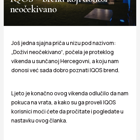
neočekivano
Još jedna sjajna priča u nizu pod nazivom:
„Doživi neočekivano“, počela je proteklog
vikenda u sunčanoj Hercegovni, a koju nam
donosi već sada dobro poznati IQOS brend.
Ljeto je konačno ovog vikenda odlučilo da nam
pokuca na vrata, a kako su ga proveli IQOS
korisnici moći ćete da pročitate i pogledate u
nastavku ovog članka.