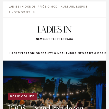
LADIES IN
DONOSI PRIČE O MODI, KULTURI, LJEPOTI I
ŽIVOTNOM STILU
NEWSLETTER
PRETRAGA
LIFESTYLE
FASHION
BEAUTY & HEALTH
BUSINESS
ART & DESIG
BOLJE ODLUKE
IQOS – brend koji donosi