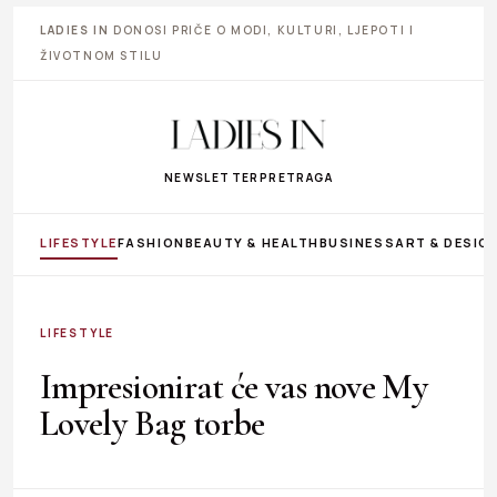
LADIES IN
DONOSI PRIČE O MODI, KULTURI, LJEPOTI I
ŽIVOTNOM STILU
NEWSLETTER
PRETRAGA
LIFESTYLE
FASHION
BEAUTY & HEALTH
BUSINESS
ART & DESIG
LIFESTYLE
Impresionirat će vas nove My
Lovely Bag torbe