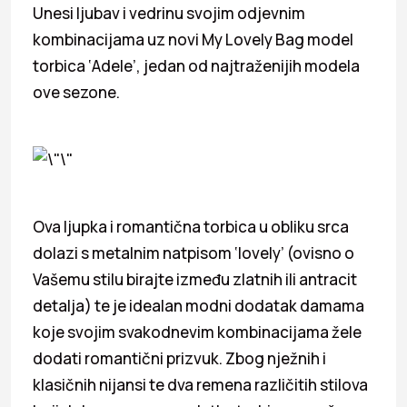
Unesi ljubav i vedrinu svojim odjevnim
kombinacijama uz novi
My
Lovely Bag model
torbica ‘Adele’, jedan od najtraženijih modela
ove sezone.
Ova ljupka i romantična torbica u obliku srca
dolazi s metalnim natpisom ‘lovely’ (ovisno o
Vašemu stilu birajte između zlatnih ili antracit
detalja) te je idealan modni dodatak damama
koje svojim svakodnevim kombinacijama žele
dodati romantični prizvuk. Zbog nježnih i
klasičnih nijansi te dva remena različitih stilova