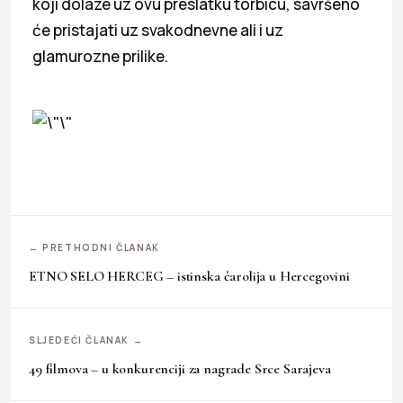
koji dolaze uz ovu preslatku torbicu, savršeno
će pristajati uz svakodnevne ali i uz
glamurozne prilike.
← PRETHODNI ČLANAK
ETNO SELO HERCEG – istinska čarolija u Hercegovini
SLJEDEĆI ČLANAK →
49 filmova – u konkurenciji za nagrade Srce Sarajeva