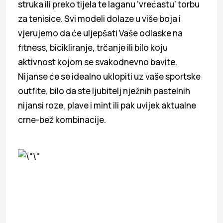
struka ili preko tijela te laganu ‘vrećastu’ torbu
za tenisice. Svi modeli dolaze u više boja i
vjerujemo da će uljepšati Vaše odlaske na
fitness, bicikliranje, trčanje ili bilo koju
aktivnost kojom se svakodnevno bavite.
Nijanse će se idealno uklopiti uz vaše sportske
outfite, bilo da ste ljubitelj nježnih pastelnih
nijansi roze, plave i mint ili pak uvijek aktualne
crne-bež kombinacije.