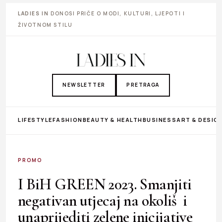
LADIES IN
DONOSI PRIČE O MODI, KULTURI, LJEPOTI I
ŽIVOTNOM STILU
NEWSLETTER
PRETRAGA
LIFESTYLE
FASHION
BEAUTY & HEALTH
BUSINESS
ART & DESIG
PROMO
I BiH GREEN 2023. Smanjiti
negativan utjecaj na okoliš i
unaprijediti zelene inicijative