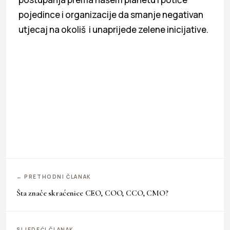
pojedince i organizacije da smanje negativan
utjecaj na okoliš i unaprijede zelene inicijative.
← PRETHODNI ČLANAK
Šta znače skraćenice CEO, COO, CCO, CMO?
SLJEDEĆI ČLANAK →