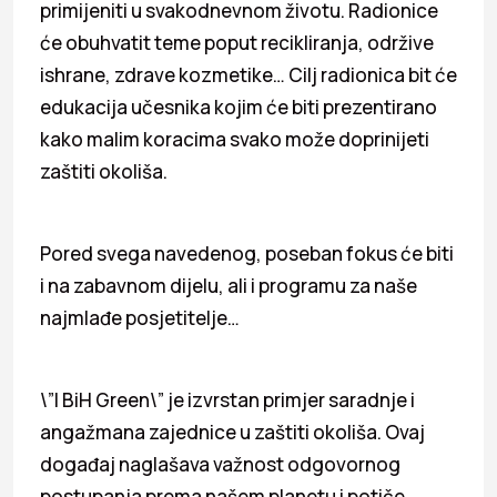
primijeniti u svakodnevnom životu. Radionice
će obuhvatit teme poput recikliranja, održive
ishrane, zdrave kozmetike… Cilj radionica bit će
edukacija učesnika kojim će biti prezentirano
kako malim koracima svako može doprinijeti
zaštiti okoliša.
Pored svega navedenog, poseban fokus će biti
i na zabavnom dijelu, ali i programu za naše
najmlađe posjetitelje…
\”I BiH Green\” je izvrstan primjer saradnje i
angažmana zajednice u zaštiti okoliša. Ovaj
događaj naglašava važnost odgovornog
postupanja prema našem planetu i potiče