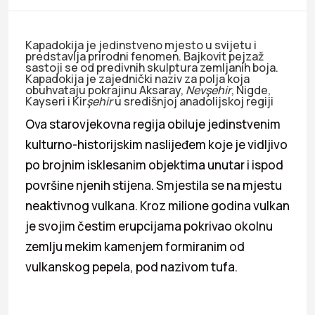
Kapadokija je jedinstveno mjesto u svijetu i
predstavlja prirodni fenomen. Bajkovit pejzaž
sastoji se od predivnih skulptura zemljanih boja.
Kapadokija je zajednički naziv za polja koja
obuhvataju pokrajinu Aksaray,
Nevşehir
, Nigde,
Kayseri i Kir
şehir
u središnjoj anadolijskoj regiji
Ova starovjekovna regija obiluje jedinstvenim
kulturno-historijskim naslijeđem koje je vidljivo
po brojnim isklesanim objektima unutar i ispod
površine njenih stijena. Smjestila se na mjestu
neaktivnog vulkana. Kroz milione godina vulkan
je svojim čestim erupcijama pokrivao okolnu
zemlju mekim kamenjem formiranim od
vulkanskog pepela, pod nazivom tufa.