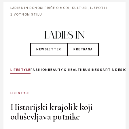
LADIES IN
DONOSI PRIČE O MODI, KULTURI, LJEPOTI I
ŽIVOTNOM STILU
NEWSLETTER
PRETRAGA
LIFESTYLE
FASHION
BEAUTY & HEALTH
BUSINESS
ART & DESIG
LIFESTYLE
Historijski krajolik koji
oduševljava putnike