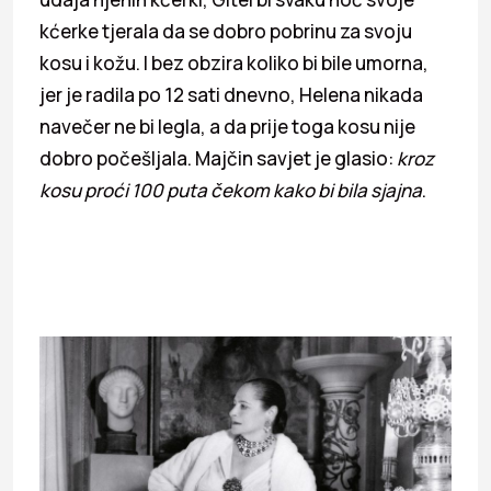
kćerke tjerala da se dobro pobrinu za svoju
kosu i kožu. I bez obzira koliko bi bile umorna,
jer je radila po 12 sati dnevno, Helena nikada
navečer ne bi legla, a da prije toga kosu nije
dobro počešljala. Majčin savjet je glasio:
kroz
kosu proći 100 puta čekom kako bi bila sjajna
.