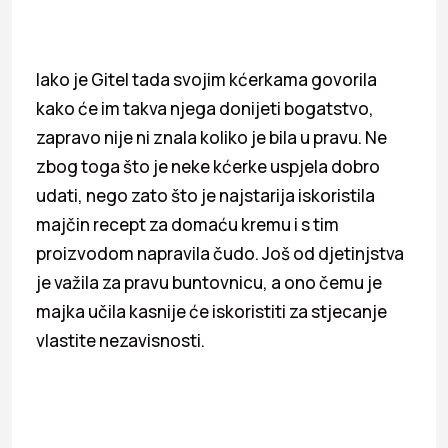
Iako je Gitel tada svojim kćerkama govorila
kako će im takva njega donijeti bogatstvo,
zapravo nije ni znala koliko je bila u pravu. Ne
zbog toga što je neke kćerke uspjela dobro
udati, nego zato što je najstarija iskoristila
majčin recept za domaću kremu i s tim
proizvodom napravila čudo. Još od djetinjstva
je važila za pravu buntovnicu, a ono čemu je
majka učila kasnije će iskoristiti za stjecanje
vlastite nezavisnosti.