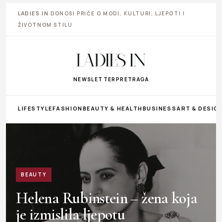
LADIES IN
DONOSI PRIČE O MODI, KULTURI, LJEPOTI I
ŽIVOTNOM STILU
NEWSLETTER
PRETRAGA
LIFESTYLE
FASHION
BEAUTY & HEALTH
BUSINESS
ART & DESIG
BEAUTY
Helena Rubinstein – žena koja
je izmislila ljepotu