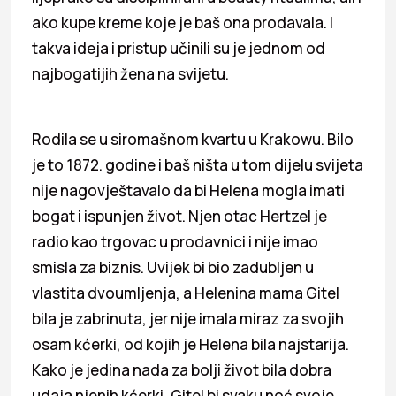
ako kupe kreme koje je baš ona prodavala. I
takva ideja i pristup učinili su je jednom od
najbogatijih žena na svijetu.
Rodila se u siromašnom kvartu u Krakowu. Bilo
je to 1872. godine i baš ništa u tom dijelu svijeta
nije nagovještavalo da bi Helena mogla imati
bogat i ispunjen život. Njen otac Hertzel je
radio kao trgovac u prodavnici i nije imao
smisla za biznis. Uvijek bi bio zadubljen u
vlastita dvoumljenja, a Helenina mama Gitel
bila je zabrinuta, jer nije imala miraz za svojih
osam kćerki, od kojih je Helena bila najstarija.
Kako je jedina nada za bolji život bila dobra
udaja njenih kćerki, Gitel bi svaku noć svoje