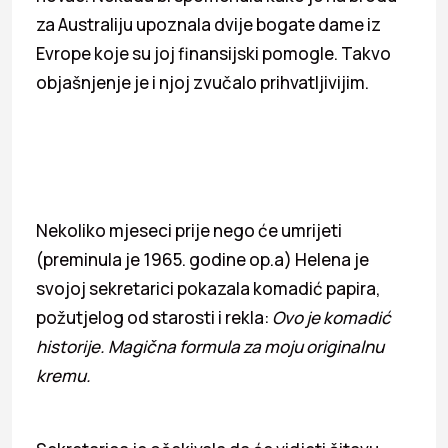
za Australiju upoznala dvije bogate dame iz
Evrope koje su joj finansijski pomogle. Takvo
objašnjenje je i njoj zvučalo prihvatljivijim.
Nekoliko mjeseci prije nego će umrijeti
(preminula je 1965. godine op.a) Helena je
svojoj sekretarici pokazala komadić papira,
požutjelog od starosti i rekla:
Ovo je komadić
historije. Magična formula za moju originalnu
kremu.