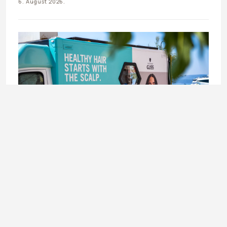
6. August 2026.
BEAUTY
Schwarzkopf Hair Lab karavan stiže u Sarajevo –
besplatno stilizovanje kose 8. i 9. augusta
6. August 2026.