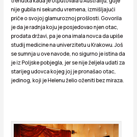
trenutka kada je otputovala u Australiju, gdje
nije gubila ni sekundu vremena, izmišljajući
priče o svojoj glamuroznoj prošlosti. Govorila
je da je radnja koju je posjedovao njen otac,
prodata državi, pa je ona imala novca da upiše
studij medicine na univerzitetu u Krakowu. Još
se sumnja u ove navode, no sigurno je istina da
je iz Poljske pobjegla, jer se nije željela udati za
starijeg udovca kojeg joj je pronašao otac,
jedinog, koji je Helenu želio oženiti bez miraza.