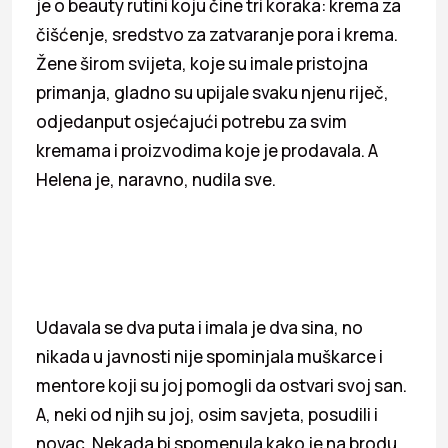
je o beauty rutini koju čine tri koraka: krema za
čišćenje, sredstvo za zatvaranje pora i krema.
Žene širom svijeta, koje su imale pristojna
primanja, gladno su upijale svaku njenu riječ,
odjedanput osjećajući potrebu za svim
kremama i proizvodima koje je prodavala. A
Helena je, naravno, nudila sve.
Udavala se dva puta i imala je dva sina, no
nikada u javnosti nije spominjala muškarce i
mentore koji su joj pomogli da ostvari svoj san.
A, neki od njih su joj, osim savjeta, posudili i
novac. Nekada bi spomenula kako je na brodu