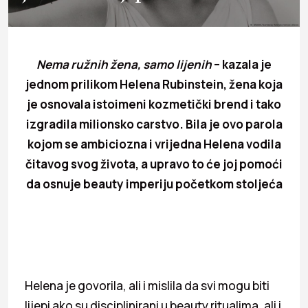
Nema ružnih žena, samo lijenih
– kazala je
jednom prilikom Helena Rubinstein, žena koja
je osnovala istoimeni kozmetički brend i tako
izgradila milionsko carstvo. Bila je ovo parola
kojom se ambiciozna i vrijedna Helena vodila
čitavog svog života, a upravo to će joj pomoći
da osnuje beauty imperiju početkom stoljeća
Helena je govorila, ali i mislila da svi mogu biti
lijepi ako su disciplinirani u beauty ritualima, ali i