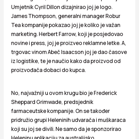
Umjetnik Cyril Dillon dizajnirao joj je logo.
James Thompson, generalni manager Robur
Tea kompanije pokazao joj je koliko je važan
marketing. Herbert Farrow, koji je posjedovao
novine i press, joj je proizveo reklamne letke. A,
trgovac vinom Abeč Isaacson joj je dao časove
iz logistike, te je naučio kako da proizvod od
proizvođača dobaci do kupca.
No, najvažniji u ovom krugu bio je Frederick
Sheppard Grimwade, predsjednik
farmaceutske kompanije. On se također
pridružio grupi Heleninih udvarača i muškaraca
koji su joj se divili. Ne samo da je sponzorirao
Heleninu aplikaciju za australijsko