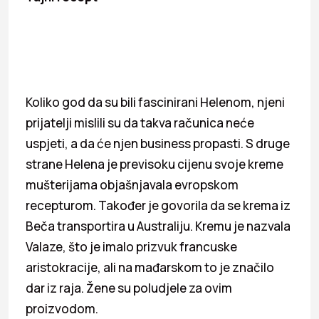
Koliko god da su bili fascinirani Helenom, njeni
prijatelji mislili su da takva računica neće
uspjeti, a da će njen business propasti. S druge
strane Helena je previsoku cijenu svoje kreme
mušterijama objašnjavala evropskom
recepturom. Također je govorila da se krema iz
Beča transportira u Australiju. Kremu je nazvala
Valaze, što je imalo prizvuk francuske
aristokracije, ali na mađarskom to je značilo
dar iz raja. Žene su poludjele za ovim
proizvodom.