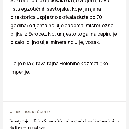
Sekretarica je očekivala da će vidjeti čitavu
listu egzotičnih sastojaka, koje je njena
direktorica uspješno skrivala duže od 70
godina: orijentalno ulje badema, misteriozne
biljke iz Evrope… No, umjesto toga, na papiru je
pisalo: biljno ulje, mineralno ulje, vosak.
To je bila čitava tajna Helenine kozmetičke
imperije.
← PRETHODNI ČLANAK
Beauty tajne: Kako Samra Menzilović održava blistavu kožu i
da li prati trendove